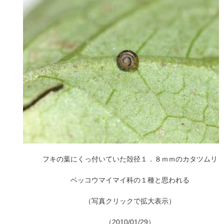
フキの葉にくっ付いていた殻径１．８ｍｍのカタツムリ
ベッコウマイマイ科の１種と思われる
（写真クリックで拡大表示）
（2010/01/29）