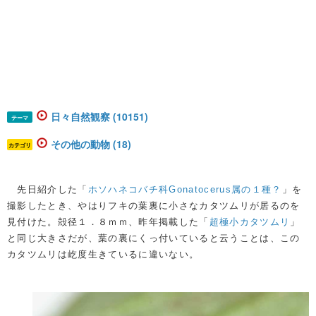
日々自然観察 (10151)
テーマ
その他の動物 (18)
カテゴリ
先日紹介した「
ホソハネコバチ科Gonatocerus属の１種？
」を
撮影したとき、やはりフキの葉裏に小さなカタツムリが居るのを
見付けた。殻径１．８ｍｍ、昨年掲載した「
超極小カタツムリ
」
と同じ大きさだが、葉の裏にくっ付いていると云うことは、この
カタツムリは屹度生きているに違いない。