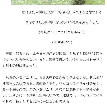
巻はまだ４層程度なので今後更に成長すると思われる
水をかけたら綺麗になったので写真を撮り直した
（写真クリックでピクセル等倍）
（2010/01/29）
実際、保育社の「原色日本陸産貝類図鑑」を見ても種類が多過ぎ
てサッパリ分からない。また、関西学院大学の微小貝のＨＰを見て
も類似の貝は無かった。
写真のカタツムリは、貝殻の中心部が良く見えないが、巻はまだ
４層程度の様である。図鑑を見ると、ベッコウマイマイ科の多くは
５～６層なので、このカタツムリは今後更に成長する可能性が高
い。大きさによる判断も出来ないので、此処では「ベッコウマイマ
イ科の１種」とする以外に手はない様である。