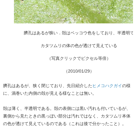
臍孔はあるが狭い．殻はベッコウ色をしており、半透明で
カタツムリの体の色が透けて見えている
（写真クリックでピクセル等倍）
（2010/01/29）
臍孔はあるが、狭く閉じており、先日紹介した
ヒメコハクガイ
の様
に、渦巻いた内側の殻が見える様なことは無い。
殻は薄く、半透明である。殻の表側には黒い汚れも付いているが、
裏側から見たときの黒っぽい部分は汚れではなく、カタツムリ本体
の色が透けて見えているのである（これは後で分かったこと）。