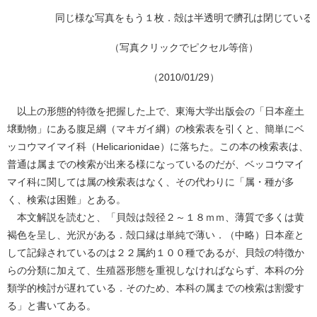
同じ様な写真をもう１枚．殻は半透明で臍孔は閉じている
（写真クリックでピクセル等倍）
（2010/01/29）
以上の形態的特徴を把握した上で、東海大学出版会の「日本産土
壌動物」にある腹足綱（マキガイ綱）の検索表を引くと、簡単にベ
ッコウマイマイ科（Helicarionidae）に落ちた。この本の検索表は、
普通は属までの検索が出来る様になっているのだが、ベッコウマイ
マイ科に関しては属の検索表はなく、その代わりに「属・種が多
く、検索は困難」とある。
本文解説を読むと、「貝殻は殻径２～１８ｍｍ、薄質で多くは黄
褐色を呈し、光沢がある．殻口縁は単純で薄い．（中略）日本産と
して記録されているのは２２属約１００種であるが、貝殻の特徴か
らの分類に加えて、生殖器形態を重視しなければならず、本科の分
類学的検討が遅れている．そのため、本科の属までの検索は割愛す
る」と書いてある。