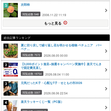
次郎柿
閲覧総数 548
2006.11.22 11:19
もっと見る
総合記事ランキング
夏に切り戻しで繰り返し花を咲かせる植物 ペチュニア バー
ベナ…
閲覧総数 7572
2026.08.05 00:00
【3,000ポイント進呈×抽選キャンペーン実施中】楽天でんき
で固定費見直し
閲覧総数 19754
2026.08.04 11:00
元気だったK子・心配なT子・せともの市2026
閲覧総数 3307
2026.08.06 22:54
楽天ラッキーくじ一覧（PC版）