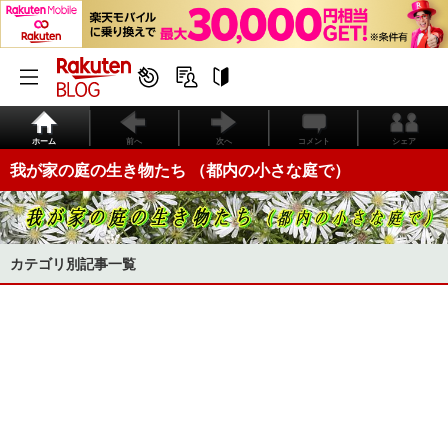
ホーム
前へ
次へ
コメント
シェア
我が家の庭の生き物たち （都内の小さな庭で）
カテゴリ別記事一覧