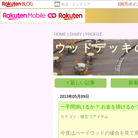
100万ポ
生活・インテリア
HOME
|
DIARY
|
PROFILE
ウッドデッキ
< 新しい記事
新着
2013年05月09日
一手間掛けるか？ お金を掛けるか？
カテゴリ：
役立つアイテム
​今度はハードウッドの場合を見て