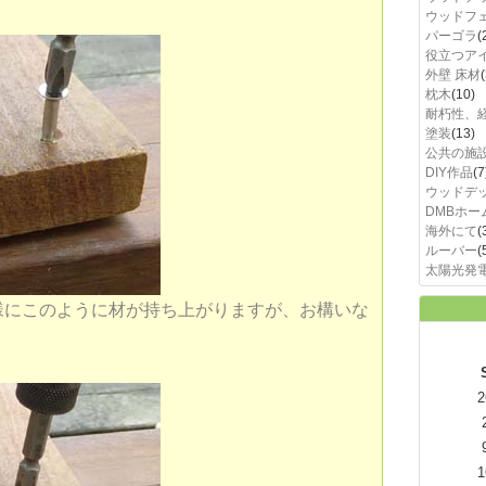
ウッドフ
パーゴラ
(
役立つア
外壁 床材
(
枕木
(10)
耐朽性、
塗装
(13)
公共の施
DIY作品
(7
ウッドデ
DMBホー
海外にて
(
ルーバー
(
太陽光発
様にこのように材が持ち上がりますが、お構いな
2
1