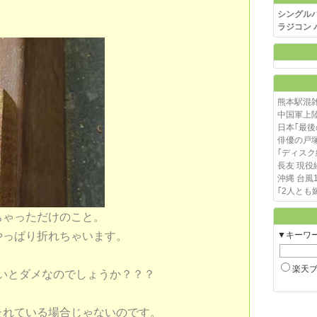
シングル
ラジコン 
熊本駅混
中国軍上
日本｢最後
俳優の戸
｢ディスク
長友 現
沖縄 台風
｢2人とも
ちゃっただけのこと。
、やっぱり折れちゃいます。
▼キーワ
楽天
いとダメなのでしょうか？？？
たれている場合じゃないのです。