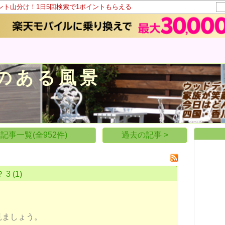
イント山分け！1日5回検索で1ポイントもらえる
のある風景
記事一覧(全952件)
過去の記事 >
 3
(1)
見ましょう。