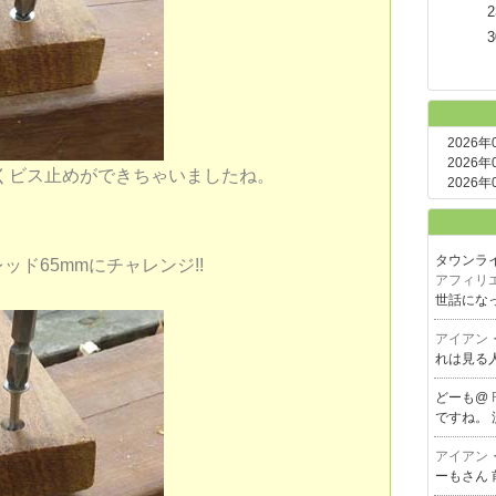
2
3
2026年
2026年
くビス止めができちゃいましたね。
2026年
タウンラ
ド65mmにチャレンジ!!
アフィリ
世話にな
アイアン
れは見る
どーも@
ですね。 
アイアン
ーもさん