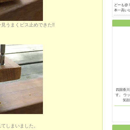
どーも@
本一高い
見うまくビス止めできた!!
四国香川
す。 ウ
笑顔
れてしまいました。