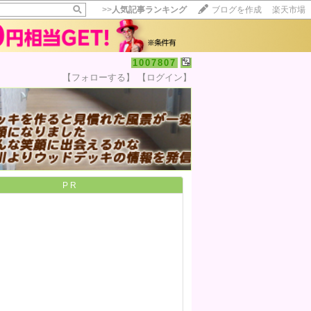
>>
人気記事ランキング
ブログを作成
楽天市場
1007807
【フォローする】
【ログイン】
【毎日開催】
15記事にいいね！で1ポイント
10秒滞在
いいね!
--
/
--
PR