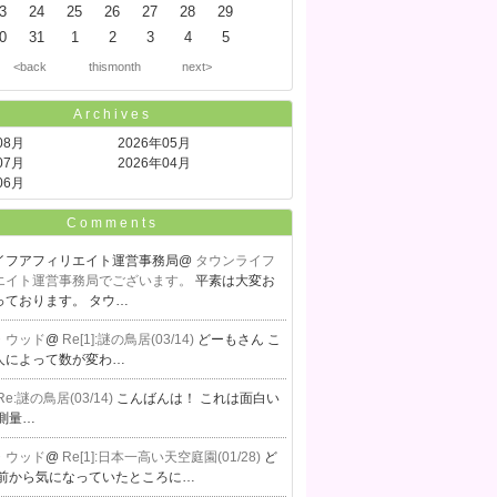
3
24
25
26
27
28
29
0
31
1
2
3
4
5
<back
thismonth
next>
Archives
08月
2026年05月
07月
2026年04月
06月
Comments
イフアフィリエイト運営事務局@
タウンライフ
エイト運営事務局でございます。
平素は大変お
っております。 タウ…
・ウッド
@
Re[1]:謎の鳥居(03/14)
どーもさん こ
人によって数が変わ…
Re:謎の鳥居(03/14)
こんばんは！ これは面白い
測量…
・ウッド
@
Re[1]:日本一高い天空庭園(01/28)
ど
 前から気になっていたところに…