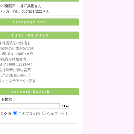
パパ奮闘日…
発汗兵衛さん
バッカ WI…
cupracer222さん
Freepage List
Headline News
雑 地震後初の帰省も
陸部隊の迎撃演習実施
の聖域｣に｢赤船｣来襲
塚純貴が結婚発表
終了｣未来には何が？
役続行決断に妻の言葉
13号の影響が長引く
嫁さん女子アナか｣驚き
Keyword Search
ード検索
ブログ内
このブログ内
ウェブサイト