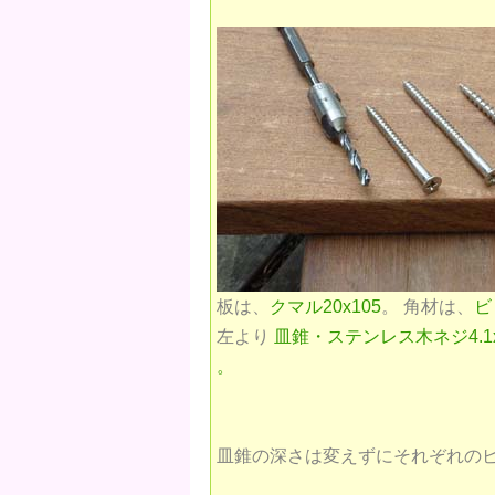
板は、​
クマル20x105
​。 角材は、​
ビ
左より ​
皿錐
・ステンレス木ネジ4.1x50
。
皿錐の深さは変えずにそれぞれの