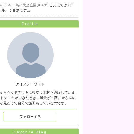
Re:日本一高い天空庭園(01/28)
こんにちは♪ 日
ビル、５８階にデ…
Profile
アイアン・ウッド
からウッドデッキに役立つ木材を通販していま
ッドデッキができたとき、風景が一変。皆さんの
が見たくて自分で施工もしているのです。
フォローする
Favorite Blog