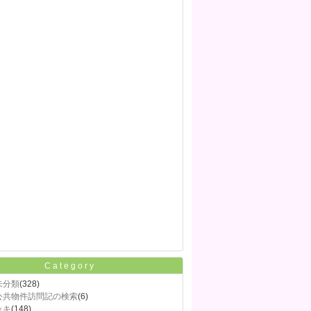
Category
未分類
(328)
公共物件訪問記の検索
(6)
ッキ
(148)