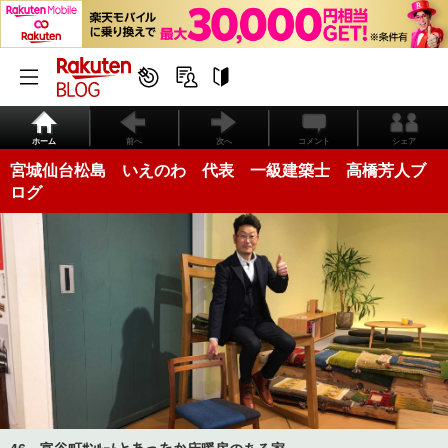
ホーム
前へ
次へ
コメント
シェア
宮城仙台松島 いえのわ 代表 一級建築士 高橋芳人ブ
ログ
46、富谷町ｻﾝﾙｰﾑとあったか床暖房のある家