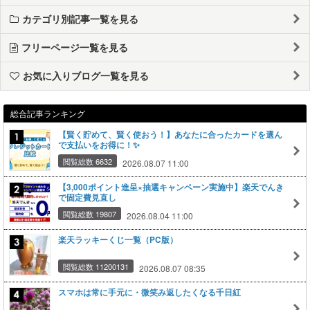
カテゴリ別記事一覧を見る
フリーページ一覧を見る
お気に入りブログ一覧を見る
総合記事ランキング
【賢く貯めて、賢く使おう！】あなたに合ったカードを選ん
で支払いをお得に！✨
閲覧総数 6632
2026.08.07 11:00
【3,000ポイント進呈×抽選キャンペーン実施中】楽天でんき
で固定費見直し
閲覧総数 19807
2026.08.04 11:00
楽天ラッキーくじ一覧（PC版）
閲覧総数 11200131
2026.08.07 08:35
スマホは常に手元に・微笑み返したくなる千日紅