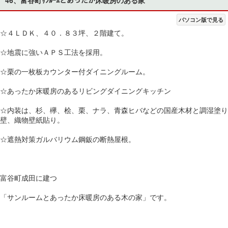
パソコン版で見る
☆４ＬＤＫ、４０．８３坪、２階建て。
☆地震に強いＡＰＳ工法を採用。
☆栗の一枚板カウンター付ダイニングルーム。
☆あったか床暖房のあるリビングダイニングキッチン
☆内装は、杉、欅、桧、栗、ナラ、青森ヒバなどの国産木材と調湿塗り
壁、織物壁紙貼り。
☆遮熱対策ガルバリウム鋼鈑の断熱屋根。
富谷町成田に建つ
「サンルームとあったか床暖房のある木の家」です。