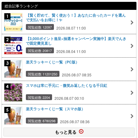
総合記事ランキング
【賢く貯めて、賢く使おう！】あなたに合ったカードを選ん
で支払いをお得に！✨
閲覧総数 12097
2026.08.07 11:00
【3,000ポイント進呈×抽選キャンペーン実施中】楽天でんき
で固定費見直し
閲覧総数 20817
2026.08.04 11:00
楽天ラッキーくじ一覧（PC版）
閲覧総数 11201250
2026.08.07 08:35
スマホは常に手元に・微笑み返したくなる千日紅
閲覧総数 2204
2026.08.07 00:10
楽天ラッキーくじ一覧（スマホ版）
閲覧総数 8780298
2026.08.07 08:36
もっと見る