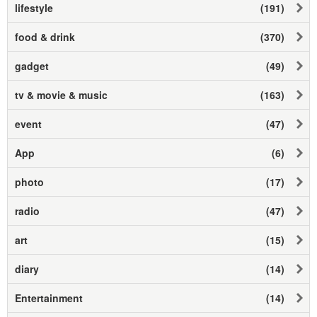
lifestyle
(191)
food & drink
(370)
gadget
(49)
tv & movie & music
(163)
event
(47)
App
(6)
photo
(17)
radio
(47)
art
(15)
diary
(14)
Entertainment
(14)