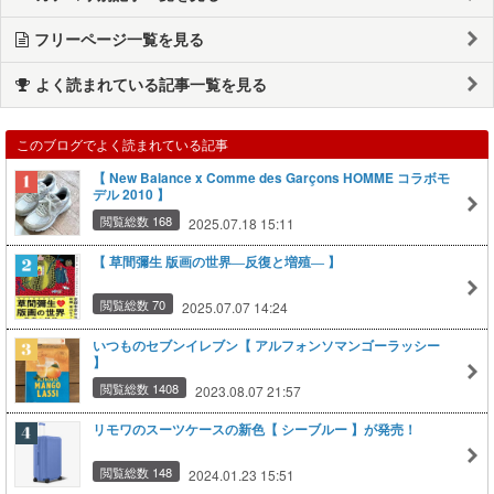
フリーページ一覧を見る
よく読まれている記事一覧を見る
このブログでよく読まれている記事
【 New Balance x Comme des Garçons HOMME コラボモ
デル 2010 】
閲覧総数 168
2025.07.18 15:11
【 草間彌生 版画の世界―反復と増殖― 】
閲覧総数 70
2025.07.07 14:24
いつものセブンイレブン【​ アルフォンソマンゴーラッシー
】
閲覧総数 1408
2023.08.07 21:57
リモワのスーツケースの新色【 シーブルー 】が発売！
閲覧総数 148
2024.01.23 15:51