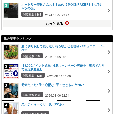
オードリー若林さんおすすめの【 MOONRAKERS 】のTシ
ャツの話。
閲覧総数 8665
2024.08.04 22:24
もっと見る
総合記事ランキング
夏に切り戻しで繰り返し花を咲かせる植物 ペチュニア バー
ベナ…
閲覧総数 7265
2026.08.05 00:00
【3,000ポイント進呈×抽選キャンペーン実施中】楽天でんき
で固定費見直し
閲覧総数 18238
2026.08.04 11:00
元気だったK子・心配なT子・せともの市2026
閲覧総数 2832
2026.08.06 22:54
楽天ラッキーくじ一覧（PC版）
閲覧総数 11198497