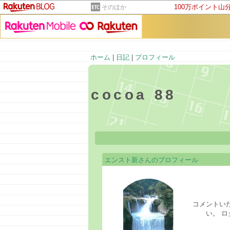
100万ポイント山
そのほか
ホーム
|
日記
|
プロフィール
cocoa 88
エンスト新さんのプロフィール
コメントい
い。 