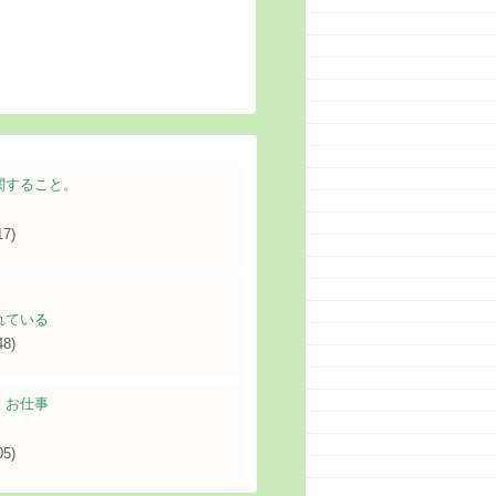
関すること。
17)
れている
48)
・お仕事
05)