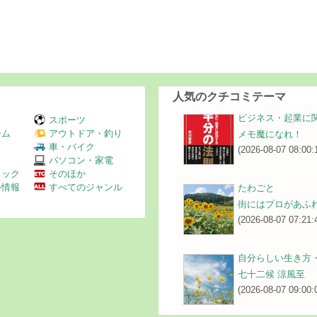
人気のクチコミテーマ
ビジネス・起業に
スポーツ
ーム
アウトドア・釣り
メモ魔になれ！
Ｖ
車・バイク
(2026-08-07 08:00:
パソコン・家電
ミック
そのほか
外情報
すべてのジャンル
たわごと
街にはプロがあふ
(2026-08-07 07:21:
自分らしい生き方
七十二候 涼風至
(2026-08-07 09:00: