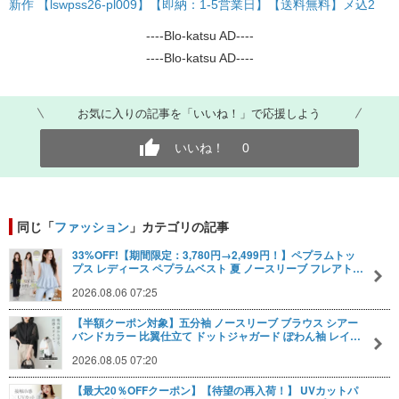
新作 【lswpss26-pl009】【即納：1-5営業日】【送料無料】メ込2
----Blo-katsu AD----
----Blo-katsu AD----
お気に入りの記事を「いいね！」で応援しよう
いいね！
0
同じ「
ファッション
」カテゴリの記事
33%OFF!【期間限定：3,780円→2,499円！】ペプラムトッ
プス レディース ペプラムベスト 夏 ノースリーブ フレアト…
2026.08.06 07:25
【半額クーポン対象】五分袖 ノースリーブ ブラウス シアー
バンドカラー 比翼仕立て ドットジャガード ぽわん袖 レイ…
2026.08.05 07:20
【最大20％OFFクーポン】【待望の再入荷！】 UVカットパ