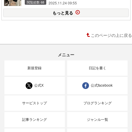
閲覧総数 68
2025.11.24 09:55
裏地付き カジュアル お洒落 秋冬 冬【 キルティングジャケッ
ト 】
もっと見る
このページの上に戻る
メニュー
新規登録
日記を書く
公式X
公式facebook
サービストップ
ブログランキング
記事ランキング
ジャンル一覧