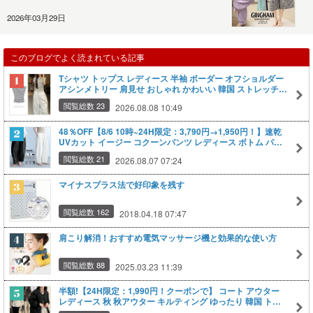
2026年03月29日
このブログでよく読まれている記事
Tシャツ トップス レディース 半袖 ボーダー オフショルダー
アシンメトリー 肩見せ おしゃれ かわいい 韓国 ストレッチ
オフショル 夏服 エレガントフィット フェミニン スリム 着痩
閲覧総数 23
2026.08.08 10:49
せ シンプル カジュアル Tシャツ プルオーバー 白黒 S M L XL
XXL 大人女子 人気 おすすめ
48％OFF【8/6 10時~24H限定：3,790円→1,950円！】速乾
UVカット イージー コクーンパンツ レディース ボトム パン
ツ カーブパンツ チノパンツ バレルレッグ 春 夏 秋 冬 低身長
閲覧総数 21
2026.08.07 07:24
高身長 洗濯可【 イージーコクーンパンツ】
マイナスプラス法で好印象を残す
閲覧総数 162
2018.04.18 07:47
肩こり解消！おすすめ電気マッサージ機と効果的な使い方
閲覧総数 88
2025.03.23 11:39
半額!【24H限定：1,990円！クーポンで】 コート アウター
レディース 秋 秋アウター キルティング ゆったり 韓国 トレ
ンド 襟付き ジャケット ショート丈 ミディ丈 アイボリー 黒