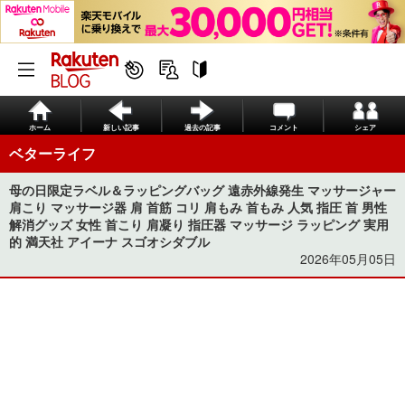
ホーム
新しい記事
過去の記事
コメント
シェア
ベターライフ
母の日限定ラベル＆ラッピングバッグ 遠赤外線発生 マッサージャー
肩こり マッサージ器 肩 首筋 コリ 肩もみ 首もみ 人気 指圧 首 男性
解消グッズ 女性 首こり 肩凝り 指圧器 マッサージ ラッピング 実用
的 満天社 アイーナ スゴオシダブル
2026年05月05日