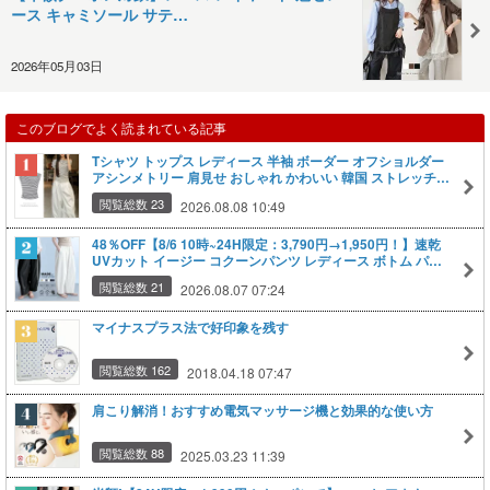
ース キャミソール サテ…
2026年05月03日
このブログでよく読まれている記事
Tシャツ トップス レディース 半袖 ボーダー オフショルダー
アシンメトリー 肩見せ おしゃれ かわいい 韓国 ストレッチ
オフショル 夏服 エレガントフィット フェミニン スリム 着痩
閲覧総数 23
2026.08.08 10:49
せ シンプル カジュアル Tシャツ プルオーバー 白黒 S M L XL
XXL 大人女子 人気 おすすめ
48％OFF【8/6 10時~24H限定：3,790円→1,950円！】速乾
UVカット イージー コクーンパンツ レディース ボトム パン
ツ カーブパンツ チノパンツ バレルレッグ 春 夏 秋 冬 低身長
閲覧総数 21
2026.08.07 07:24
高身長 洗濯可【 イージーコクーンパンツ】
マイナスプラス法で好印象を残す
閲覧総数 162
2018.04.18 07:47
肩こり解消！おすすめ電気マッサージ機と効果的な使い方
閲覧総数 88
2025.03.23 11:39