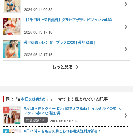
2026.06.14 09:32
【3千円以上送料無料】グラビアザテレビジョン vol.83
2026.06.13 17:16
菊地姫奈カレンダーブック2026 [ 菊地 姫奈 ]
2026.06.13 17:15
もっと見る
同じ「#
本日のお勧め
」テーマでよく読まれている記事
ﾏﾗｿﾝ.8＊神トククーポン×52％オフSale！ イルミルド公式 ヘ
アケア5点Setが超お得！
閲覧総数 180
2026.08.07 07:15
8日21時～もち吉久助こわれ各種★送料対策有♪