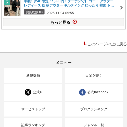
半額!【24H限定：1,990円！クーポンで】 コート アウター
レディース 秋 秋アウター キルティング ゆったり 韓国 トレ
ンド 襟付き ジャケット ショート丈 ミディ丈 アイボリー 黒
閲覧総数 68
2025.11.24 09:55
裏地付き カジュアル お洒落 秋冬 冬【 キルティングジャケッ
ト 】
もっと見る
このページの上に戻る
メニュー
新規登録
日記を書く
公式X
公式facebook
サービストップ
ブログランキング
記事ランキング
ジャンル一覧