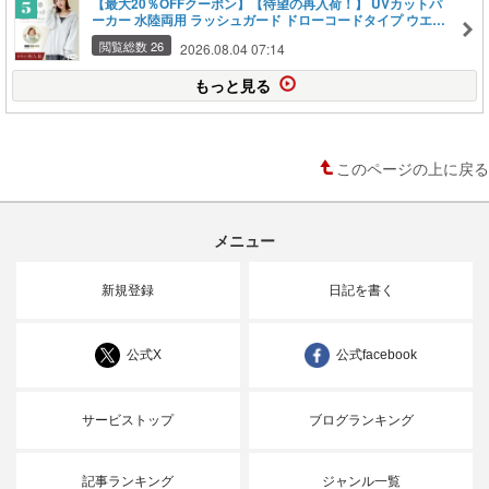
【最大20％OFFクーポン】【待望の再入荷！】 UVカットパ
ーカー 水陸両用 ラッシュガード ドローコードタイプ ウエス
トギャザータイプレディース 体型カバー UV 対策 接触冷感
閲覧総数 26
2026.08.04 07:14
フード付き フェイスガード 遮光 サムホール【tu-hacci】
もっと見る
このページの上に戻る
メニュー
新規登録
日記を書く
公式X
公式facebook
サービストップ
ブログランキング
記事ランキング
ジャンル一覧