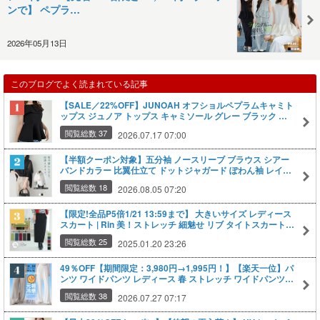
ンで】 ペプラ…
2026年05月13日
このブログでよく読まれている記事
【SALE／22%OFF】JUNOAH オフショルペプラムキャミト
ップス ジュノア トップス キャミソール グレー ブラック ホ
ワイト【送料無料】
閲覧総数 37
2026.07.17 07:00
【半額クーポン対象】五分袖 ノースリーブ ブラウス シアー
バンドカラー 比翼仕立て ドットジャガード ぽわん袖 レイヤ
ード トップス おすすめ おしゃれ 2026春夏新作【lstpss24-
閲覧総数 18
2026.08.05 07:20
893】【即納：1-5営業日】【送料無料】ユ込2
【限定!全品P5倍1/21 13:59まで】 大きいサイズ レディース
スカート | Rin 美！ストレッチ 細魅せ リブ タイトスカート _
ボトムス タイトスカート LL 3L 4L 5L 6L 冬 冬物 冬服 お腹
閲覧総数 25
2025.01.20 23:26
太もも お尻 腰周り ぽっちゃり ゆったり プラスサイズ かわ
いい おしゃれ [5151127]
49％OFF【期間限定：3,980円→1,995円！】【楽天一位】パ
ンツ ワイドパンツ レディース 春 ストレッチ ワイドパンツ
ズボン 美脚 ゆったり スウェット 通勤 部屋着 きれいめ 大き
閲覧総数 38
2026.07.27 07:17
いサイズ 体型カバー 選べる丈 ピンタック 元祖冷感coolify