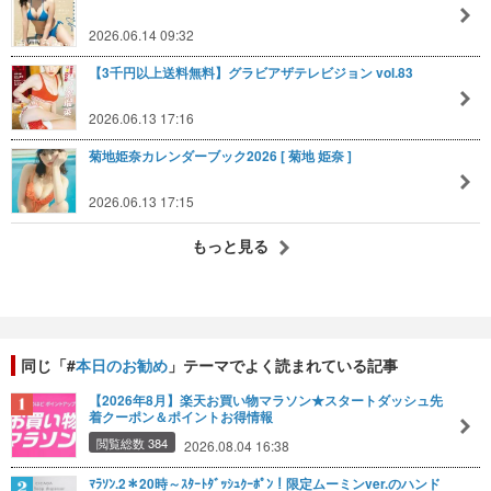
2026.06.14 09:32
【3千円以上送料無料】グラビアザテレビジョン vol.83
2026.06.13 17:16
菊地姫奈カレンダーブック2026 [ 菊地 姫奈 ]
2026.06.13 17:15
もっと見る
同じ「#
本日のお勧め
」テーマでよく読まれている記事
【2026年8月】楽天お買い物マラソン★スタートダッシュ先
着クーポン＆ポイントお得情報
閲覧総数 384
2026.08.04 16:38
ﾏﾗｿﾝ.2＊20時～ｽﾀｰﾄﾀﾞｯｼｭｸｰﾎﾟﾝ！限定ムーミンver.のハンド