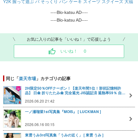
Y2K 握って遊ぶ パ そっくり パン ケーキ スイーツ スクイーズ 大福
----Blo-katsu AD----
----Blo-katsu AD----
お気に入りの記事を「いいね！」で応援しよう
いいね！
0
同じ「
楽天市場
」カテゴリの記事
2H限定50％OFFクーポン！【楽天年間1位！形状記憶特許
品】 日傘 折りたたみ傘 完全遮光 JIS認証済 遮熱率59％ 自…
2026.06.20 21:42
一ノ瀬瑠菜1st写真集『MOIS』 [ LUCKMAN ]
2026.06.16 00:15
東雲うみ3rd写真集「うみの近く」 [ 東雲 うみ ]