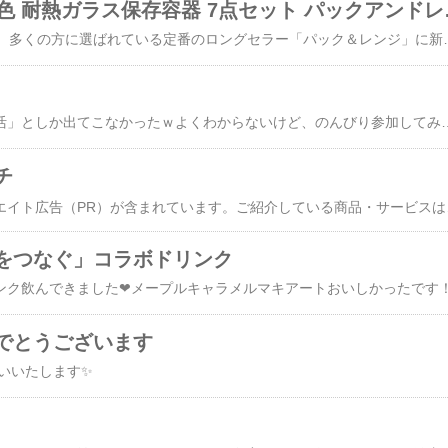
iwaki イワキ
発売開始から30年以上、多くの方に選ばれている定番のロングセラー「パック＆レンジ」に新色が登場。iwaki イワキ 新色 耐熱ガラス保存容器 7点セット パックアンドレンジ パック&レンジ システムセット PC-PRN7G4 PC-PRN7GY2 耐熱ガラス 保存容器 保存コンテナ 下ごしらえ(代引不可)【送料無料】iwaki イワキ 新色 耐熱ガラス保存容器 7点セット パックアンドレンジ パック&レンジ システムセット PC-PRN7G4 PC-PRN7GY2 耐熱ガラス 保存容器 保存コンテナ 下ごしらえ(代引不可)【送料無料】​​​ぜいたくとろろ 22g 5袋セット 昆布 醗酵食品 根菜類 発酵食品 ビタミン からだにやさしい おつまみ 作り置き おかず 美味しい​​スケーター 離乳食冷凍小分けトレー 作り置き 保存容器 30ml×8コ ベーシック TRMR8N 
何度入力しても「風呂活」としか出てこなかったｗよくわからないけ
チ
※本記事にはアフィリエイト広告（PR）が含まれています。ご紹介してい
をつなぐ」コラボドリンク
メープルキャラメルマキアートおいしかったです！​​​​​​​​​​​​​​​​​​​​​​​​​​​​​​​​​​​​​​​​
でとうございます
​​​​​​​​​​​​​​​