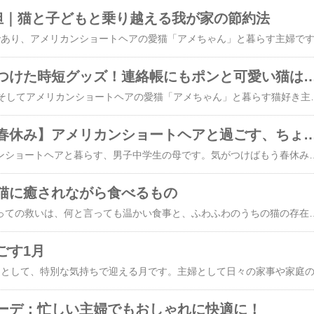
負担｜猫と子どもと乗り越える我が家の節約法
猫好き主婦が見つけた時短グッズ！連絡帳にもポン
小1の娘と中2の息子、そしてアメリカンショートヘアの愛猫「アメちゃん」と暮らす猫好き主婦です。最近、楽天市場で「シャチハタ」（猫柄）を購入しました。このはんこを連絡帳や宿題チェックに使い始めてから、毎日のママ業がぐっと楽になり、かわいい猫スタンプに癒されています。​【限定クーポン配布中】 ねこ スタンプ ネーム印 認印 印鑑 かわいい 【 送料無料 】 ねこじるし イラスト入 キャップレス回転ネーム印 オスカ はんこ ハンコ Oscca 買いまわり 買い回り ポイント消化 (HK020)​​可愛い猫スタンプで毎日の連絡帳タイムが楽しく​娘の連絡帳には毎日サインが必要ですが、最初はペンで書いていた名前も、この連絡帳はんこでポンと押すだけになりました。猫のイラスト入りの印影がとても可愛く、娘も「今日も猫のハンコ押して！」とニコニコ。実はこの猫スタンプ、我が家のアメちゃんにそっくりで親子で大盛り上がり！ただの宿題チェックが癒しの時間になりました。息子に見せると「また可愛いグッズ見つけたね」と苦笑い
【男子中学生の春休み】アメリカンショートヘアと過ごす、ちょっとユニ
こんにちは！アメリカンショートヘアと暮らす、男子中学生の母です。気がつけばもう春休み。中学生の息子にとっては、1年の中でもちょっと特別な時間。進級を控え、ホッと一息つける貴重な期間ですよね。今回は、男子中学生の春休みの過ごし方について、わが家のちょっとユニークな様子を、愛猫との日常と一緒にご紹介したいと思います。お子さんのいるご家庭の参考になれば嬉しいです！​​​春休みの男子中学生、何してる？​中学生の春休みといえば、部活動や塾の講習、宿題…とそれなりに忙しい一方で、学校がない分、時間にゆとりがあります。うちの息子は、基本的にのんびり派。部活も週3回程度なので、それ以外は自宅で過ごす時間がたっぷり。そんな春休み中、彼がよくやっているのが：YouTubeやゲームでリラックス友達とオンラインでゲームやチャット漫画を読みふける勉強はギリギリ…（笑）親としては「もう少し計画的に…」と思うこともありますが、それも含めて「男子中学生らしさ」なのかもしれません。​愛猫が癒しと刺激をくれる存在に​我が家には、アメリカンショートヘアの女の子がいます。春になると毛が少しずつ抜け始めて、ブラッシングの時間も増えてきました。息子はうちの子のことが大好きで、春休みに入ってからは毎日のようにうちの子と遊んでいます。ひも状のおもちゃでじゃれ合う窓辺で一緒に日向ぼっこうちの子の「スリスリ」に癒されながら昼寝春の日差しが心地よく、ふたり（1人＋1匹）が並んで寝ている姿を見ると、こちらもなんだか幸せな気持ちになります。​春休みを有意義に過ごすために心がけていること​男子中学生の春休み
猫に癒されながら食べるもの
落ち込んだ日、私にとっての救いは、何と言っても温かい食事と、ふわふわのうちの猫の存在です。朝、布団から起き上がるのも億劫なほど気分が沈んでいたとき、まずはキッチンへ足を運び、心と体を温めるための「コンフォートフード」を準備します。例えば、具だくさんの野菜スープや、ふんわりとしたオムレツ。これらの温かい料理の香りが、冷えた心にじんわりと染み渡るのを感じます。うちの猫は、そんな私のそばで静かに寄り添いながら、時折スリスリと体を擦り寄せてきます。その優しい仕草を見るたび、少しずつ心が和らいでいくのを実感します。うちの猫が私の足元で丸くなると、ほんの少しだけでも「大丈夫」と自分に言い聞かせることができるのです。午後になると、普段は気分転換のために少し甘いものも楽しみます。大好きな手作りのパンケーキに、蜂蜜をたっぷりかけたり、温かい紅茶と一緒にホットチョコレートを味わったり。口に含む甘さとほろ苦さが、まるで心の隙間を埋めるようで、どんなに疲れていても「少し休んでいいんだ」と思える瞬間です。​Mome chocolait ショコレ ソロスティックフローパック【ショコラショー チョコレート バレンタインデー ホワイトデー ホットチョコ】​さらに、落ち込んだ日には、一人でゆっくりと食卓を囲むことの大切さを再確認します。普段は忙しさに追われ、食事も
ごす1月
ーデ：忙しい主婦でもおしゃれに快適に！