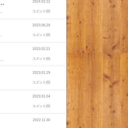
2024.02.22
 新色 耐熱ガラス保存容器 7点セット パックアンドレンジ パック&レンジ …
Skater​​【選べるオマケ付き】 リッチェル わけわけフリージングブロックトレーR15 15ml × 12ブロック 2枚入 × 2個セット [ richell わけわけ 保存容器 冷凍庫 冷凍保存 冷凍 容器 小分け 離乳食 フリージング ブロックトレー 作り置き ストック 時短 ]​​リッチェル/Richell わけわけフリージング ブロックトレーR 15 (2セット入り)​​送料無料 サンコー まとめて美味しく作り置き!低温調理器用6列タンク S-SCT21T 父の日 母の日​​ぬか床 セット パック 800g 国産 保存料不使用 レモン酢 パン酵母 ぬか ぬか漬け 糠漬け 容器 袋 スタートセット 簡単 作り置き おかず レシピ付き 腸活 送料無料​​スケーター 離乳食冷凍小分けトレー 作り置き 保存容器 30ml×8コ TRMR8N 赤ちゃん キッズ ベビー用品 妊婦 マタニティ​​日東ベストカントリーバーク（100g 10個入）​​定形外発送 送料296円～ リッチェル わけわけフリージングブロックトレーR15 15ml×12ブロック 2セット入 [ richell 保存容器 冷凍庫 冷凍保存 冷凍 容器 小分け 離乳食 フリージング ブロックトレー 作り置き ストック 時短 フタ付 トレー ]​​正田醤油 冷凍ストック名人 ボロネーゼ の素 (3～4人前) 4袋セット【冷凍 作り置き ストック 下味冷凍 調味料 素 料理の素 レトルト らく家事 母の日 父の日 敬老の日 お返し プチギフト ラクカジ お取り寄せ おうち時間 ランチ】
コメント(0)
2023.06.29
ど、のんびり参加してみようと思います。よろしくお願いします❤​​
コメント(0)
2023.02.21
コメント(0)
る商品・サービスは、実際に良いと思ったものや気になっているものを選んでいます。受験も無事終了🌸入学準備にばたばたしてます。そんな中、タリーズで休憩。トムとジェリーのコラボ、毎年楽しみにしてます❤楽券利用でいつもお得に使ってます。​【楽券】タリーズデジタルギフト 1,000円​​👇お気に入りアイテムまとめてます👇​​​​​​​​​​​​​​​​​​​​【楽券】タリーズデジタルギフト 500円​
2023.01.29
​
コメント(0)
2023.01.04
コメント(0)
2022.11.30