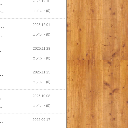
2025.12.10
ィ作業をChatGPTが全部短縮してくれた件
コメント(0)
​​⏳「時間がもったいなかったこと」：アフィリエイトに費やしていた“ムダ時間”が、ChatGPTのおかげで激変した話​毎年12月になると、「あれ？今年って、私なにに時間を取られていたんだろう…？」と振り返る瞬間があります。子育て、家事、仕事。気づけば1日があっという間に終わって、枕元で「あの時間、もったいなかったなぁ」と思うことも多かった私。特に “アフィリエイトの作業時間” は、一番時間を奪われていたのに、一番報われない時間でもありました。​​💦今年の前半までの私は…ブログの構成を考えるだけで30分1文を整えるのに5分文章が固まらず書き直して1時間画像選びで迷って20分投稿ボタンを押すまでにトータル2時間以上…なのに、アクセスが伸びない、売れない、疲れる。「これ、ほんと時間の使い方間違ってない？」と毎日思っていました。​​​🔄転機：ChatGPTに分析を頼んでみた日​ある日、思いつきで「アフィリエイト記事の書き方を分析して」とChatGPTに頼んだんです。そしたら——🟣文章構成🟣導線の作り方🟣読者心理🟣どこで“買いたくなるか”🟣タイトルの強弱🟣SEOの癖🟣ROOMで売れる導線まるで“プロの添削”のように、わかりやすく、的確に整理してくれました。正直、びっくりしました。​この一冊で全部わかる ChatGPT & Copilotの教科書 [ 中島大介 ]​​🌟その日から、アフィリエイト時間が劇的に減った​ChatGPTを使う前と後で、私の作業時間はこんなに変わりました👇以前の作業 かかる時間 ChatGPT導入後記事構成を考える 30分 3分書き出しを作る 15分 30秒タイトル決め 10分 3案を5秒で生成記事全体の文章 90分 15〜20分見直し・修正 20分 3分⏰ 合計：2時間 → 20〜30分に短縮！今年一番の「時間削減」だったと言っても過言ではありません。​はじめての生成AI ChatGPT「超」活用術 [ 安達恵利子 ]​💬アフィリエイトで一番もったいなかったのは“悩んでいる時間”でした。書けないまとまらないどんな言葉が響くかわからない読者目線になれない商品紹介が浮かばない文章の流れが作れないこの“悩む時間”こそが一番ムダだったんですよね。ChatGPTを使い始めて気づきました。アフィリエイトに必要なのは、「作業時間」より「方向性の決断」だったということ。​🚀しかも、売上にも変化があった文章の質が安定したことで✔クリック率UP✔離脱率DOWN✔読まれる記事が増える✔ROOMの反応も改善✔売れる商品の傾向が見えると、気づけば売上にも良い変化が。1日1記事、2時間かけて落ち込んでいた時期と比べると、今は20分で書いて反応が取れるようになりました。時間の使い方が変わると、成果も変わるんですよね。​図解即戦力 ChatGPTのしくみと技術がこれ1冊でしっかりわかる教科書 [ 中谷 秀洋 ]​📌「時間がもったいなかった」と思った人へアフィリエイトをしている人全員に、声を大にして言いたいのはこれ。🔥“作業時間＝努力” ではない“売れる導線＝戦略” が大事私はChatGPTに頼ってから“努力する場所を間違えていた” と気づきました。疲れて、焦って、「時間がもったいない」と感じるほど頑張っていたのに、本当に必要だったのは 仕組み化の支え だったんです。​よくわかる! ChatGPT超入門 （TJMOOK）​​🛒アフィリエイト作業を時短するために役立ったアイテム​『作業環境を整える』ことも時短に繋がったので、私が使っているおすすめアイテムも紹介しておきます👇✔ 静音キーボード（長文を書いても疲れない）​ロジクール ワイヤレスキーボード K295GP K295OW 静音 耐水 キーボード 無線 Unifying windows chrome K295 国内正規品 2年間無償保証​✔ ブルーライトカット眼鏡（眼精疲労の予防）​【40週連続1位】＊森千晴様着用モデル＊【楽天100冠達成！】《ブルーライトカット メガネ 》JIS検査済み PCメガネ ボストン型 カット率99% UV420 全14カラー 【90%以上 ブルーライトカット眼鏡 セルフレーム UVカット 眼鏡 めがね スマホ 大人 度なし 紫外線 日差し 対策】​✔ PC横のミニ加湿器（冬でも喉＆肌が乾かない）​【テレビ めざまし 紹介】 BLUEFEEL公式 卓上加湿器 DoongDoong 浮かべる ミニ加湿器 キャンプファイヤー 釣りとイグルー 超音波加湿器 コードレス加湿器 小型加湿器 小さい 持ち運び 可愛い タンクレス コップ キャラクター コンパクト 寝室 オフィス 乾燥対策 連続噴霧​✔ デスク用小型ライト（集中力UP）​お買い物マラソン【5倍】1200mAh 無階段調光機能 温白色 スタンド 小型卓上ライト 温白色スタンド 昼白色 自然色 電球色 USB充電 デスクライト 電気スタンド 学習机 目に優しい 角度調整 寝室 子供 学習用 読書灯 卓上照明 3つの発光モード 書斎 睡眠に良いナイトライト​少し整えるだけで、作業スピードが驚くほど変わります。時間が足りないのは、私の能力の問題じゃなくて、“時間の使い方” を間違えていただけでした。ChatGPTを使ってみて、作業の半分以上が「悩む時間」だったと気づいた時、もっと早く頼ればよかった…と本気で思いました。もし、今「時間がもったいない」と感じているなら、それは良い変化が始まるサインです。あなたの1時間も、きっともっと軽くできる。私がそうだったように。
2025.12.01
在宅ワーク主婦が本気で始めた“肌荒れ＆乾燥対策”と愛用アイテム5選
コメント(0)
ング​化粧水ミスト 保湿ミスト【GOODAL（グーダル）公式】グリーンタンジェリンビタCミスト 100ml / ミストスプレー 毛穴ケア 送料無料​​👉 ③ シートマスク（高保湿タイプ） ​[20%ポイントバック+最大25％オフクーポン+特典アリ2日9:59マデ]【公式】リアラスター LIALUSTER ツボクサ スージングハイドロ リアルヨモギマスク 生ヨモギマスク ドクダミエキス ツボクサエキス CICA シートマスク フェイスマスク フェイスパック 7枚入​​Wonjungyo ウォンジョンヨ モイストアップレディスキンパックDM 50枚入り（135mL）韓国コスメ​👉 ④ ボディミルク／ハンドクリーム ​【ポイント最大27倍】【数量限定】生活の木 ボディーミルク キンモクセイ 金木犀 ボディー 保湿ケア マッサージ 天然成分 おしゃれ かわいい 正規品 ギフト対応可​​ディプティック ボディ＆ハンドローション オーローズ 200ml DIPTYQUE EAU ROSE HANDS AND BODY LOTION [3666/7722] [k11]​👉 ⑤ 卓上加湿器 ​★宅配便送料無料★【 加湿器 卓上 卓上加湿器 韓国 北欧 次亜塩素酸水対応 大容量 コードレス 充電式 ポータブル オフィス ベッドサイド 小型 コンパクト USB 静音 おしゃれ かわいい 人気 女子 女性 一人暮らし】 ミルクボトル型 加湿器​​【Black Fridayにポイント10倍！】ミッフィー 加湿器 卓上加湿器 かわいい miffy ミッフィー加湿器 450ML 大容量 可愛い サーモンピンク LED 雰囲気 超音波加湿器 卓上加湿器 空気清浄 シンプル USB式 静音設計 コンパクト 小型 クリスマスギフト 上部給水 お手入れ簡単​乾燥しやすい12月。変わりたいと思った “今” が、一番早いタイミングです。私も今夜も、湯上り3分以内ケアで肌を守ります☺️💛​​​
2025.11.28
る“主婦の感染対策”
コメント(0)
 玄関で除菌スプレー帰宅時 手洗い→うがい2回→着替え寝る前 部屋加湿→蒸気マスク息子に言ったら、「ママそれほぼ インフル避ける儀式 だよね？」と笑われましたが、今年は本気です。​新コルゲンコーワ うがいぐすり ワンプッシュ(200ml*2コセット)【コルゲンコーワ】​🛒導入してよかった対策アイテム​① 抗ウイルス機能付き加湿器（タンク除菌タイプ）→ 空気が乾燥するとウイルスが増殖​​【クーポンで最安7560円】「楽天1位」「新色登場＆4重除菌」加湿器 大容量 6.5L 上から給水 ハイブリッド加湿器 卓上加湿器 UV除菌機能付き ヒーター機能付き 高温除菌 マイナスイオン機能 アロマディフューザー 卓上 オフィス 加湿機 静音 省エネ 送料無料 2025② コンパクト空気清浄機（寝室＆子ども部屋用）→ 大型機をリビングに、小型を個室に置くのがおすすめ​ミッフィー 加湿器 小さい 卓上加湿器 ミッフィー miffy 加湿器 可愛い 白 サーモンピンク LED 超音波加湿器 卓上加湿器 空気清浄 卓上380ML シンプル USB式 子供 部屋 家庭用 静か 静音設計 小さい ミニ コンパクト 小型 空気清浄機​​③ 高性能マスク（子どもサイズ／保湿機能あり）→ フィットしないと意味がない​【クーポンで最大半額以下399円】 3Dマスク 子供 マスク バイカラー 30枚入 大きめ キッズ 小さめ 女性 立体 マスク 不織布マスク バイカラーマスク 3層構造 普通サイズ 学童 大きめ 子ども 子供サイズ 小顔マスク 立体型 3dますく④ 体温計（ピッと額タイプ＆わき抗菌タイプ）→ 突然の発熱対応用に２種類持ちが安心​電子体温計 脇下用 脇下体温計 けんおんくん 病院用 体温計 正確 早い オムロン OMRON MC-1600W-HP 1本 医療 看護 クリニック 検温 体温 健康管理 体調 ズレにくい 早い 防水 医療機関​​​体温計 非接触 1秒測定 赤ちゃん ベビー 医療機器認証 非接触体温計 非接触型体温計 早い おでこ 額 耳 正確 検温 検温器 大人 子供 小学校 幼稚園 保育園 入園 入学 医療用 JPD-FR409-C ちゃいなび アンジュスマイル⑤ 免疫サポートサプリ（ビタミンD＋乳酸菌）→ 朝食時に子どもと一緒に​エネルギーケア＆免疫サポートサプリ 天然酵母ビタミンB群配合 特許βグルカン配合 体調管理に 30粒入り 不只是B群【OH DAY】【台湾直送】​​​🐱あめちゃんの反応（猫視点から少し）​私が寝込んだ去年、あめちゃんはいつもと違う空気を察して、ずっと布団のそばで丸くなっていました。「猫は看病しないけど、そばで温めてくれる」だからこそ、今年は“猫に看病されない側”でいたい。​★新色追加！全20色 ペットベッド 犬猫兼用 猫 ベッド ドーナツ型 猫用 クッション もふもふベッド 寒さ対策 冬 可愛い ふわふわ 暖かい 柔らかい 猫 犬 ふわふわ もこもこ 柔らかい 暖かい 防寒 寒さ対策 洗える 保温 防寒 四季通用 丸型 滑り止め付き 無地 シンプル 厚め​​🙌さいごに​急に寒くなるこの時期、体調を崩すのはあっという間。でも、ママが元気でいれば、家は回ります。今だけのセール期間を活用して、「今年は寝込まない冬」にしませんか？私も “学級閉鎖からの感染ゼロ” を目指して、今日も加湿器をフル稼働中です。どうか皆さまもご自愛くださいね🍵
2025.11.25
！朝5時の寒さを乗り切る“在宅ワーカー主婦の冬対策”
コメント(0)
布 持ち運びやすい 冷え対策 暖房器具 省エネ③ 【手荒れ＋冷え対策】ハンドウォーマー＆保湿クリームセット食器洗い＆PCタイピングでガサガサになりがちな手に。在宅ワーク層に人気。​ハンドウォーマー アームウォーマー 手袋 指なし 防寒 手袋 レディース 薄手 手首ウォーマー アームカバー 保温 あったか 温活 フェムテック フェムケア glamore femtech グラモアフェムテック グラモア FT0077A 返品交換可​【P20倍+セット25日9:59マデ】【公式】Yunth 美白 ハンドセラム 30g | マグノリア チェリーブロッサム キンモクセイ ハンドクリーム ナイアシンアミド ビタミンC誘導体 手荒れ パラベンフリー アルコールフリー ランキング おすすめ | ユンス ゆんす​​④ 【会議中も安心】静音パネルヒーター音がしないのでZOOM会議中でもOK。足だけでなく腰や背中にも使えて、電気代が1日約10円。​＼2026年最新モデル／ パネルヒーター 足元 折りたたみ デスク下 リモコン付き こたつ ワイド 省エネ 節電 オフィス 遠赤外線 デスク 足元ヒーター デスクヒーター PSE認証 暖房器具 省エネ 節電 筒型 ラウンド型 足元 受験​​​⑤ 【最強】薄型・軽量の電熱ベスト朝のゴミ出し・登校見送り・夜のスーパーまで、これ１枚で完結。夫に貸したら「会社用に買って」と言われました（笑）​楽天1位 電熱ベスト バッテリー付き 日本製ヒーター 裏起毛 5秒速暖 バッテリー給電 洗える 軽量 メンズ レーディス 11エリア発熱 電熱ウェア 加熱ベスト 大きいサイズ 防寒ベスト ベスト 通勤通学 男女兼用 温熱ベスト ヒーターベスト​​🐾番外編：猫用ホットマット（あめちゃん専用）​ブランケットは人より先に猫が使う説、今年も発動。あめちゃんが寝てるので仕事中は使えず…笑​期間限定15％OFF★即納★楽天91冠★ ペット ホットカーペット タイマー 防水 ペットヒーター 猫 犬 ペット用ホットカーペット カバー付き 電気ヒーター ペット電気毛布 省エネ 無階段温度調整 中小型ペット 小動物 ホットマット ヒーターマット 噛みつき防止 寒さ対策​💡Black Fridayが狙い目！​例年、これらの寒さ対策アイテムは11月下旬〜12月頭にかけて値下がりする傾向があります。特に今年はブラックフライデーが11月下旬にあるため、「今（11/15〜25頃）が買いのピーク」 です。📌 昨年のデータによると…電熱ベスト：11月23〜25日が最安値USB＆モバイルヒーター関連：25〜27日ピークレッグウォーマー各種：まとめ買いクーポンが出たのは11月末​​🎯まとめ｜朝の冷え対策は“足首→手→体幹”の順が正解​対策優先度 アイテム⭐️1位 レッグウォーマー（足首）⭐️2位 ハンドウォーマー⭐️3位 電熱ベスト（体幹）⭐️4位 パネルヒーター（固定作業時）⭐️5位 ポータブルヒーター（外出時）定番のこれも​【最大20%OFF・11/27 09:59まで】【送料無料】まるでこたつ まるでこたつソックス あったか 靴下 ソックス ハイソックス レディース メンズ 冷え対策 発熱 23-25cm 25-27cm 岡本 冷え取り靴下 暖かい あったかグッズ ルームソックス あったかい靴下 厚手 全9色 ev_sp朝1時間の温活が、仕事効率・家事の余裕・家族との穏やかな朝の時間に繋がっています。今年の冬は例年より早く寒くなると言われていますので、ぜひ “暖房に頼る前のひと工夫” をしてみてくださいね☕️私は明日も5時半、あめちゃんと一緒に足を温めながらスタートします🐾▼ブラックフライデーエントリーはこちらから​​​
2025.10.08
の姿勢改善のススメ
コメント(0)
代は仕事や家庭で責任も増える時期ですが、姿勢良く構えることで「まだまだ頑張れる！」という前向きなパワーが湧いてくるかも。​＼5%OFFクーポン／ 猫背補正 ベルト 女性 姿勢補正 サポーター 背筋 サポート インナー 姿勢 改善 グッズ ねこ背 バストアップ 盛れる バスト 補正 ウェア 猫背補正 ブラ ブラジャー 巻き肩 メッシュ 肩甲骨 肩こり 解消グッズ 補正ベルト レディース​​テレワーク生活で実践！姿勢改善のコツあれこれとはいえ、在宅で長時間パソコンに向かっていると、つい猫背や前傾姿勢になってしまいますよね。ここからは、テレワーク中心の私たちが日常生活で取り入れられる姿勢改善の工夫を紹介します。どれも今日から簡単に実践できるものばかりですよ😊●自分の姿勢を意識する習慣づけ： まずは “今自分がどんな姿勢になっているか” をこまめにチェックすることが大切です。例えば、鏡の前に立って正面と横から自分の立ち姿を見てみたり、椅子に座った姿勢をスマホの自撮りモードで確認してみたりすると、自分の癖が客観的にわかります。「肩が前に丸まっていないかな？」「腰が後ろに倒れて猫背になってない？」などポイントを絞ってチェックしてみましょう。気づいた時に背筋をスッと伸ばすだけでも、筋肉は徐々に良い姿勢を覚えていくものです。●こまめにストレッチ＆体勢リセット： デスクワーク中は1時間おきくらいに席を立ち、軽く体を動かすようにしましょう。同じ姿勢を長時間続けると筋肉が固まり血行も悪くなるため、立ち上がって伸びをしたり肩を回したりするだけでも効果があります。私のお気に入りは、猫のポーズストレッチ。両手両膝を床について背中を丸めたり反らせたりするヨガのポーズで、背骨まわりの筋肉がほぐれて気持ちいいですよ。仕事の合間にも、肩甲骨ストレッチは簡単にできます。椅子に座ったまま両手を背中の後ろで組み、肩甲骨をギュッと寄せながら胸を開くストレッチは、固まった背中をリセットするのに効果的です。首をゆっくり左右に倒して首筋を伸ばすのも、猫背で前に出がちな首の疲れを癒やしてくれます。こうしたストレッチを「1時間に1回はやる」と自分ルール化してしまうと、姿勢の悪化防止にかなり役立ちます。●デスク環境を整える： 正しい姿勢を楽に保つには、作業環境の工夫も重要です。例えば、パソコンのモニター画面は目線の高さにくるよう調整しましょう。ノートPCだと画面が低くてうつむきになりやすいので、書籍を積んで高さを上げたり、専用のモニター台を使うのがおすすめです。画面が目の高さになるだけで、首や肩への負担がグッと減り姿勢も良くなります。また、椅子と机の高さも見直してみましょう。椅子は座った時に足裏が床につき、膝がほぼ直角になる高さが目安です。足が浮いていると骨盤が後傾して猫背になりやすいので、フットレスト（足置き台）を使うのも効果的です。座面の奥行きは深く座った時に拳一つぶん背もたれとの間に隙間ができる程度がベストと言われます。さらに、背もたれは骨盤から腰のカーブを支えてくれるクッション性があると良いです。私も以前は普通のダイニングチェアで作業していましたが、思い切って姿勢サポート座椅子を導入したところ、驚くほど楽に背筋を立てて座れるようになりました♪●便利グッズに頼ってみる： 現代には姿勢改善を助けてくれるグッズも色々あります。たとえば、背中に装着する「猫背矯正ベルト」は肩や背中を軽く後ろに引っ張って正しい姿勢へ誘導してくれる優れものです。薄手のものは服の下に着けても目立たず、通勤や買い物時にも使えるので「気づくと丸まってしまう」人に最適ですね。私のママ友でも愛用者がいますが、「これを付けていると自然と胸を張る癖がついた」と喜んでいました。さらに、椅子に置く「骨盤サポートクッション」もデスクワークの強い味方です。座るだけで骨盤が立ちやすい角度に支えてくれるので、背もたれに寄りかからなくても楽に姿勢を維持できます。長時間座っても腰が痛くなりにくく、私も在宅勤務には欠かせません。また、リビングでテレビを見るときにはバランスボールを椅子代わりにすると体幹が自然と鍛えられて◎。遊び感覚でできるので子供と一緒にやっても楽しいですよ。​​【日本国内ブランド】uFit Balance Ball バランスボール 55cm 65cm カバー付き ブルー グレー ブラウン アンチバースト 耐荷重300kg ファブリック おしゃれ 持ち手 空気入れ 180日保証 プロアスリート愛用 水谷隼 椅子 デスクワーク ダイエット 体幹 姿勢矯正 寝かしつけ​麻生さんの姿勢に学んで私もチャレンジ！​最後に、麻生太郎さんの美しい姿勢から得た気づきを改めてまとめたいと思います。「姿勢が良い」というだけで、見た目の印象が若々しく上品になるだけでなく、自分自身の健康や心にも大きなプラス効果があることがわかりました。麻生さんが常に背筋をシュッと伸ばして立っておられるのは、長年の習慣と自己管理の賜物なのでしょう。84歳になってもなお凛とした立ち姿は、本当に尊敬に値しますよね。​【クーポンで750円OFF 9日1:59まで】 ダイエット インソール ピットソール 正規品 中敷き 疲れない 脚痩せ 美脚 体幹 姿勢矯正 姿勢改善 骨盤サポート 脚トレ 足トレ 筋トレ 歩行姿勢 足裏 アーチ サポート 美姿勢 ぽっこりお腹 ふくらはぎ トレーニング pitsole BMZ 単品​一方で、普段の私たちはつい楽な姿勢で猫背になりがち。でも 「今日からちょっと意識してみる」だけで、未来の自分の体はきっと応えてくれるはずです。幸い我が家には毎日ヨガのような伸びをしている猫先生がおりますので🐈彼女を見習って休憩のたびにノビをしてみたり、背中を反らしてみたりしようと思います（猫の背中って本当に柔らかいですよね…見習いたい！）。​【最大75％OFF! マラソン限定】ヨガマット 10mm 15mm 幅広 トレーニングマット ピラティスマット 筋トレ エクササイズ ヨガ ストレッチ トレーニング ダイエット トレーニングマット ストレッチマット エクササイズマット 大きめ 宅トレ マットレス おしゃれ 送料無料​皆さんもぜひ、麻生太郎さんのような美しい姿勢を目指して、できることからチャレンジしてみてください。良い姿勢は一朝一夕には手に入りませんが、意識と工夫を重ねれば少しずつ改善していきます。姿勢が変われば気分も変わり、毎日が今までよりちょっと明るくなるかもしれませんよ🌟私も猫背主婦を卒業すべく頑張ります。一緒に「背筋ピン！」で日々を過ごしていきましょうね！▼楽天ルームで健康グッズまとめてます▼​​​
2025.09.17
感を満たすアートコースで、特別なひとときを〜