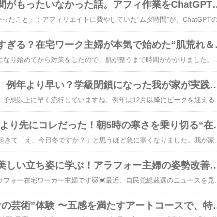
今年いちばん時間がもったいなかった話。アフ
今年の乾燥は早すぎる？
正直、去年は乾燥が気になり始めてから対策をしたので、肌が整うまで時間がかかりました。でも今年は 「乾く前に動く」 と決めて早めにケアしたことで、夕方のカサつきや粉吹きがほぼゼロ。同じように悩んでいる方には 今年こそ早めの対策を心からおすすめしたいです。​肌ってすぐに変わるものではないですが、今日から始めれば、数日後の肌はもう“今とは違う” はず。そして何より、“メイクのりがいい朝” は、一日を前向きにスタートさせてくれます。​​年末に向けて忙しくなる前に、まずは自分の肌を守る準備から👏“いつかやろう” ではなく “今日ちょっと試してみる” で十分です。​【Nオーガニックホリデーコレクション】ふっくらハリクリームセット・全方位プレミアムセット リフトアップクリーム スキンケアセット 美容クリーム 化粧水 リンクルクリーム 美容液 ポーチ カッサ付き クリスマス コフレ ハリ肌 ギフト プレゼント エヌオーガニック​​📍私が気になる楽天人気アイテムはこちら👇​ぜひチェックしてみてくださいね✨👉 ① クレンジング（低刺激タイプ） ​【最強翌日配送対応】【メイク落とし】アイズ(EYEZ) ジェントルアイメイクアップリムーバーN 150mL (GENTLE EYE MAKE-UP REMOVER N) - オイルフリー ローションタイプのオイルフリーリムーバー（低刺激性）​【17%OFF】クレンジング 毛穴 オーガニック ハレナ ホットクレンジング ジェル 【送料無料】 クレンジング クレンジングジェル クレンジングゲル ホット マツエク メイク落とし 温感クレンジング 毛穴 黒ずみ 除去 敏感肌 オーガニック 低刺激​​👉 ② 保湿ミスト化粧水 ​＼LINE登録10%OFF／[高濃度セラミド/楽天1位]【公式】アトバリア365 クリームミスト 120ml 保湿ミスト 化粧水 スプレー 保湿 ミスト ダーマコスメ 敏感肌 乾燥肌 低刺激 スキンケア 韓国 韓コス 韓国コスメ 花粉 メイクの上から ランキ
今年のインフル、例年より早い？学級閉鎖になった我が家が実践す
今年のインフルエンザ、予想以上に早く流行していますね。例年は12月以降にピークを迎える印象ですが、今年は学校でもすでに学級閉鎖や学年閉鎖が相次いでいます。我が家もつい先日、小学校で学級閉鎖になり、急な休校対応に追われました。突然の在宅対応。仕事もある。兄弟にうつったらどうしよう。「母が倒れたら家庭が止まる」という現実を、あらためて感じました。そして何より息子の中学受験の年の12月にコロナで家族全滅したのはよくも悪くも我が家の中受の思い出の一つです。​​🦠今年のインフル傾向（2025年）​✔ 例年より流行が早い（11月後半ですでにピーク入り）。✔ A型が主流だが、B型も混じり始めている。✔ 子ども→家族内感染が多発。✔ ワクチン接種済みでも「軽症だけど感染」は起こりうる。✔ 喉・咳＋高熱タイプが多いと言われています。特に小学校・幼稚園では「咳がない → 急に発熱 → そのままインフルだった」というケースも。油断できません。​​👩‍👧‍👦主婦がインフルで倒れるとどうなる？​家事が止まる子どもの送迎不可最悪、子どもにもうつるフリーランスや在宅ワークなら収入に直結実は医師も言っていました。「感染拡大を防ぐより、まず“家庭のキーパーソン（＝母）が倒れないこと”が重要」なので私は今年、以下の方針にしました👇「自分を守ることを優先する」＝家族全体の予防になる​＼1点買ったらもう1点2円！／【さらに！24Hクーポンあり】高評価☆マスク 不織布 立体 3Dマスク 20枚 小顔マスク バイカラーマスク 不織布 マスク 立体マスク 10枚*2 血色マスク カラーマスク おしゃれ 小顔 丸顔 敏感肌に優しい cicibella シシベラ マスク 秋冬用マスク​​​🧊我が家のインフル対策ルーティン（朝中心）​時間 やること5:30 白湯＋ビタミン摂取（今年はプロポリスも）6:00 加湿器ON（湿度50〜60％維持）朝食前 子どもマスク→手洗い登校時
全員に公開 暖房より先にコレだった
11月も半ばになり、朝起きて「え、今日冬ですか？」と思うほど急に寒くなりました。我が家では、毎年11月下旬には暖房をつけ始めるのですが、今年は例年より早く「冷え対策」を始めることにしました。というのも、在宅ワーク中の朝5時半〜6時半の“ひとり時間”が、1年でいちばん寒い。子どもが起きてくるまでは暖房をつけづらく、電気代も気になる…。そんな中、パソコンに向かって仕事をしていると足元からじわじわ冷えてくるんですよね。​​​🌅私の毎朝ルーティーン（寒さ対策バージョン）​5:30 白湯を飲む足元に レッグウォーマー 装着（薄いタイプ）ポータブルヒーター をデスク下に置くアメショのあめちゃんが膝に乗る（寒い日は100％）パソコン起動／今日やる仕事を3つメモX（Twitter）に朝の一言投稿6:30 子ども起床 → 朝食準備、送り出しこの “足元を暖かくしてから仕事開始” というルーティーンに変えてから、集中力が段違いにUP。昨年は膝掛けだけでは冷えてしまい、集中が続かなかったのですが、今年は体温管理アイテムが優秀すぎて、朝の1時間が劇的に快適になりました。​​🔥今年導入してよかった寒さ対策アイテム【2025年版】​① 【冷え性ママに】薄型レッグウォーマー冷えは足首から、と言われますが本当にその通り。家事の邪魔にならず、ズボン下にも履けるのがポイント！​​【ブラックフライデー｜P5倍＆クーポン｜11/27まで】 レッグウォーマー レディース ストレッチ ひえとり ショート オフィス 冷えとり 就寝 膝当て 冷房対策 夏用 足元 メンズ 防寒 蒸れない マジックテープ 睡眠時 薄手 暖かい おしゃれ カバー② 【持ち運び可】モバイルバッテリー式ポータブルヒーターコンセント不要なので、送迎の車内・子どもの習い事待ちにも◎仕事中も膝に置いて使っています。これは受験当日のお子さんやママにもおすすめ🌸​​P10倍！電気毛布 掛け 敷き兼用 丸洗いOK 洗える電気毛布 キャンプ電気毛布 USB給電式 モバイルバッテリー電気毛布 キャンプ ひざ掛け電気毛布 ヒーターブランケット 電気ひざ掛け毛
麻生太郎さんの美しい立ち姿に学ぶ！アラフォー主婦
​​こんにちは、猫好きアラフォー在宅ワーカー主婦です🐱💓最近、自民党総裁選のニュースを見ていて驚いたことがあります。それは、麻生太郎さん（御年84歳！）の立ち姿の美しさです。テレビに映る麻生さんは背筋がピンと伸び、堂々としていてとても高齢には見えませんでした。実際、SNS上でも「麻生太郎さんって背筋が伸びていて若々しい」「84歳なんかよ、元気やなぁ」などと驚きや称賛のコメントが多数投稿されていました。私もつい、「同じように家で猫背になっている自分とは大違いだなぁ…」と姿勢を見直すきっかけになりました。​そこで今回は、麻生太郎氏の美しい姿勢から学べるポイントや、良い姿勢がもたらす健康・心理面でのメリット、さらにテレワーク中心の生活でできる姿勢改善のコツなどをまとめてみました。私のような更年期直前の40代女性にも嬉しい効果が盛りだくさんなので、一緒に姿勢美人を目指してみませんか？​​麻生太郎氏の立ち姿が美しい理由​麻生さんの立ち姿を見てまず感じるのは、「背筋が伸びていて姿勢が良い」ということです。常に胸を開いて肩を引き下げ、頭がまっすぐ上に伸びているように見えます。実は姿勢の良さは自己管理能力の高さを表すとも言われますが、麻生さんはまさに日頃から健康管理や身だしなみに気を配っているのでしょう。その証拠に、朝のウォーキングを日課にするほど体調管理に熱心で、84歳になった今も「健康そのもの」と報じられています。年齢を重ねてもお腹が出ておらずスーツをビシッと着こなしている姿には、「この歳のご老人としてはシャキッとしていてだらしなく見えない」といった声もあるほどです。​​ルームランナー walkingpads1【1万千円OFFクーポン10/10迄】ウォーキングマシン ランニングマシン 折りたたみ 家庭用 コンパクト 軽量 電動 家で運動 器具 室内運動器具 高齢者向け ウォーキングマシーン ランニングマシーン ウォーキングパッドさらに麻生さんは元オリンピック選手（クレー射撃）という経歴も持ち、若い頃から培った体幹の強さやバランス感覚も姿勢の良さにつながっているのかもしれません。背筋が伸びていることでスーツのシルエットが乱れずに映え、品格と余裕を感じさせる立ち居振る舞いになっています。実際、「麻生さんの立ち姿は海外に出ても誇らしい」といったファンのコメントも見かけました。服装のセンスだけでなく立ち姿そのものが与える印象が、麻生さんの魅力を引き立てているのかも。​【15%OFFクーポン配布中】ウォーキングシューズ ひざ 健康 アサヒメディカルウォーク MS-L レディース アサヒシューズ 通勤 旅行 メッシュ ゆったり 幅広 甲高 歩きやすい 疲れない プレゼント ギフト(22.0〜25.0cm/4E)​​良い姿勢がもたらす健康・心理面でのメリット私たち一般人にとっても、姿勢を良くすることには計り知れないメリットがあります。特に40代はホルモンバランスの変化や筋力低下で姿勢が崩れやすい年代です。だからこそ、意識的に姿勢を整えることが健康と美容の両面で鍵になります。★肩こり・腰痛の軽減： 猫背や反り腰など悪い姿勢が続くと、首・肩・腰など一部の筋肉に負担がかかり凝りや痛みの原因になります。実際に姿勢を正すだけで、緊張していた筋肉がほぐれ血行が改善し、慢性的な肩こりや腰痛が楽になるケースも多いのです。姿勢を変えただけで「最近マッサージに行かなくても平気かも？」なんてこともあるかもしれません。★内臓の働きが良くなる： 背中が丸まった猫背姿勢では、お腹を圧迫して胃腸の働きを妨げがちです。実は私自身、食後に猫背で座っていると消化不良を起こしやすい気がしていました💦。姿勢を正すことで内臓が本来の位置に収まり、胃腸の圧迫が取れて消化吸収がスムーズになる効果が期待できます。便秘や胃もたれに悩む更年期世代には朗報ですね。★見た目年齢が若返る： 姿勢ひとつで人の印象は大きく変わります。背筋がスッと伸びている人はそれだけで若々しく元気に見え、機嫌まで良さそうに映るものです。逆にどんなにオシャレをしてお肌をお手入れしていても、背中を丸めていたら台無し…という厳しい意見もあります。実際、「姿勢が良いって本当にすごい。瞬時に若く見えて元気に見えて、まさに“七難隠す”習慣だ」と専門家も指摘するほどです。40代女性にとって姿勢改善は、たるみがちなボディラインを引き上げて見た目年齢をグッと引き下げる最もお手軽なアンチエイジング法とも言えるでしょう。★メンタルにも好影響： 面白いことに、姿勢を良くすると心の状態まで変化します。背筋を伸ばして深呼吸してみると、不思議と気分がシャキッとして前向きな気持ちになりませんか？実際、良い姿勢を保つと胸が開いて肺がしっかり膨らむため呼吸が深くなり、体内に十分な酸素が行き渡ります。そのおかげでリラックス効果やストレス軽減、集中力アップまで期待できるのです。イライラしがちな更年期世代にも、姿勢を正してたっぷり酸素を取り込むことは心の安定に役立ちます。また、背筋を伸ばして堂々と立つ姿勢は自信の表れでもあり、自己肯定感を高める効果もあります。40
家族で楽しむ“食の芸術”体験 〜五