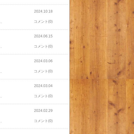
2024.10.18
Ｙ ＶＩＬＬＡ 八ヶ岳​​星野リゾート リゾナーレ八ヶ岳​​八ヶ岳・清里高原 清泉寮 ホテル＆コテージ​​八ヶ岳 ＢａｓｅＣａｍｐ​​１０００Ｍのおもてなし 八ヶ岳 ホテル風か​​フォレストリゾート 北八ヶ岳 天空の森 やちほ​​ａｓａ ＹＡＴＳＵＧＡＴＡＫＥ 〜蓼科・八ヶ岳〜​​八ヶ岳南麓 バーク清里
コメント(0)
2024.06.15
r><br>お菓子 焼き菓子 洋菓子 ギフト プチギフト 贈り物 手土産 神戸風月堂 御中元 お歳暮 お年賀 引き出物 母の日 敬老の日 お祝い お供え お見舞い 缶入り​​楽天で売っていることが分かったので、リピートしようと思います。​​​​​​​​​​​​​​​​​​​
コメント(0)
2024.03.06
地元のお店の味は、心も体も温まります。​​​​​​​​​​​​​​​​​​​​​
コメント(0)
2024.03.04
ュ。店内の雰囲気も落ち着いていて、のんびり過ごせました。​​​​​​​​​​​​​​​​​​​​​
コメント(0)
2024.02.29
れながら、ほっと一息つけました。自分で作ると食べる楽しみが倍増しますね。​​​​​​​​​​​​​​​​​​​​​
コメント(0)