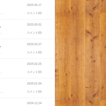
2025.05.17
こんにちは、2児の母であり、アメリカンショートヘアの愛猫「アメちゃん」と暮らす主婦です。最近の物価上昇は、家計に大きな影響を与えています。特に食費や光熱費の増加は、家族全体の生活に直結する問題です。​値上げが家計に与える影響​最近の物価上昇は、食料品や日用品、光熱費など、生活に欠かせない項目に及んでいます。特に、家族の人数が多い家庭や、成長期の子どもがいる家庭では、食費の増加が顕著です。また、光熱費の上昇も家計を圧迫しています。​​​値上げが家計に与える影響​最近の物価上昇は、食料品や日用品、光熱費など、生活に欠かせない項目に及んでいます。特に、家族の人数が多い家庭や、成長期の子どもがいる家庭では、食費の増加が顕著です。また、光熱費の上昇も家計を圧迫しています。​🐾 我が家の節約術とアメちゃんの存在​我が家では、以下のような方法で家計の見直しを行っています。まとめ買いと冷凍保存: 週末に特売品をまとめて購入し、小分けにして冷凍保存することで、無駄な出費を抑えています。献立の事前計画: 一週間分の献立を事前に立てることで、計画的な買い物が可能になり、食材の無駄を減らしています。光熱費の節約: 使用していない家電のコンセントを抜く、LED電球への交換など、小さな工夫を積み重ねています。また、愛猫のアメちゃんの存在が、家族の癒しとなり、無駄な出費を抑える助けにもなっています。​キャットハウス ペットベッド 猫ベッド 猫ハウス 暖かい ねこ用ベッド キャットベッド ペットハウス おしゃれ ドンム型 冬用 防寒 キャットベッド おしゃれ 猫用ベッド北欧 おしゃれ あったか もちもち クッション ペット用寝袋 ふわふわ キャット 防寒猫ベッド​​🎯 家計見直しのポイント​家計を見直す際には、以下のポイントに注意しています。固定費の見直し: 通信費や保険料など、毎月固定でかかる費用を見直し、無駄を削減します。副収入の確保: 在宅ワークやフリマアプリの活用など、家計の補填となる副収入を確保する方法を検討しています。家族全員での節約意識: 子どもたちにも節約の大切さを伝え、家族全員で協力して家計の見直しに取り組んでいます。​​物価上昇の影響は避けられませんが、家族全員で協力し、計画的な家計管理を行うことで、安心して暮らすことができます。これからも、愛猫アメちゃんと共に、家族の笑顔を守るために工夫を重ねていきたいと思います。
コメント(0)
2025.05.01
と可愛い猫はんこ
。でも内心まんざらでもなさそうで、「意外といいかも」とぽつり。​​【ポスト投函 送料無料】【ジョインティ9 ねこ Ver】シャチハタ式回転ゴム印 キャップレス 印鑑 かわいい はんこ イラスト おしゃれ ネーム印 認印 認め印 猫 グッズ キャラクター スタンプ イラストスタンプ 確認印 済 ジョインティJ9 みましたハンコ 見ました みました​​忙しい主婦の強い味方！はんこで時短＆生活が整う​在宅でブログを書きながら収入アップを目指す主婦として、日頃から小さな時短術を積み重ねることを意識しています。このはんこはまさに主婦の時短グッズ！手書きサインを省略できるだけでなく、インク内蔵型で朱肉いらずなので手軽に捺印できます。まさに「ちょっとした工夫が積み重なって生活が整う」を実感させてくれるアイテム。朝のバタバタする時間でも娘の連絡帳にサッと捺印できて助かります。時短効果◎：名前を書く手間が省け、忙しい時でもサッと捺印OK。インク内蔵で手軽：朱肉不要のシヤチハタ式。インク補充なしでもたっぷり押せて経済的！子どもも喜ぶデザイン：猫柄の可愛い印影に娘は大喜び。スタンプを押すのが楽しみになり、宿題や連絡帳への意欲もアップ！​【店内全品送料無料】猫の印鑑 ネコのはんこ「ねこずかん」セルフインクスタンプ シャチハタ はんこ ハンコ 印鑑 ゴム印 キャップレス ネーム印 シヤチハタ【ご奉仕品】[メール便]​​まとめ：猫はんこで毎日をハッピーに♪​この猫柄はんこ一つで、毎日の連絡帳・宿題チェックがぐっと楽になり、可愛いスタンプに癒されます。忙しい主婦にとって、こうした時短グッズは家事育児の強い味方です。毎日の暮らしに小さな工夫を取り入れてみませんか？猫好きの方や小学生のお子さんをお持ちの方におすすめです。楽天市場で購入できるので、気になる方はチェックしてみてください！​​​​​
コメント(0)
2025.03.27
ークな春休みの過ごし方
は「だらだらしがち」になりやすいですが、少しでも充実した時間になるよう、親として意識していることがあります。1. 毎日のスケジュールを一緒に立てる「午前中は軽く勉強、午後は遊びや猫との時間」など、ざっくりとした予定を共有しています。息子も意外と納得してくれるので、本人なりにバランスをとろうとしているようです。2. 愛猫とのふれあいで心を整えるアメリカンショートヘアは穏やかで人懐っこい性格。思春期で気持ちが揺れやすい男子中学生にとって、うちの子は心の安定剤のような存在になっています。3. 一緒にちょっとしたお出かけも春らしい陽気の中、親子で公園や本屋さんに出かけることも。普段は口数の少ない息子ですが、外に出るとぽつりぽつりと話してくれることがあるんです。​【LINE登録で10％オフクーポン！】ペットブラシ 猫ブラシ 犬ブラシ 抜け毛取り 犬 猫 ブラッシング 換毛期 短毛 長毛 くし ネコブラシ お手入れ ペット用品 小型 毛取り グルーミング 除毛 ケア 小型犬 中型犬 大型犬 猫用品 ワンプッシュ PETFUN ペットファン​​まとめ：男子中学生の春休みは“のんびり＋猫”がちょうどいい​男子中学生の春休みは、成長の合間にある「心の休憩時間」。予定を詰めすぎず、猫と過ごす穏やかな日常を大切にすることで、リラックスとリセットのバランスが取れているように感じます。アメリカンショートヘアがいるおかげで、息子も毎日自然な笑顔を見せてくれます。動物の力って本当にすごいですね。最後まで読んでいただき、ありがとうございました！​
コメント(0)
2025.02.25
適当に済ませがちですが、こんな日はわざわざ時間をかけて、じっくりと料理を楽しみながら、自分自身と向き合うひとときにしています。​【ふるさと納税】先行予約 野菜セット（7‐9種類）栽培期間中農薬不使用！ 季節の野菜 詰め合わせ セット旬 無農薬 野菜 やさい 新鮮 自然 健康 冷蔵 美味しい おいしい 食べ物 食材 秋 旬の味覚 ご当地 お取り寄せ 芸西村 6000円 故郷納税 ふるさとのうぜい 高知県産 高知​うちの猫が近くで静かに寝息を立てている中、心に余裕が生まれ、些細な不安や悩みも少しずつ解けていくのがわかります。結局のところ、落ち込んだ日だからこそ、普段以上に自分を大切に扱うことが必要なのだと感じます。​猫 爪とぎ 爪研ぎ つめとぎ ベッド ダンボール ソファー 大きい インテリア 猫つめとぎ おしゃれ 爪みがき ねこ 段ボール 猫の爪とぎ 耐久性 BIGサイズ ビッグサイズ キャット にゃんこ 爪研ぎ つめとぎ にゃんネイル​温かい料理、甘いおやつ、そして何よりも、かけがえのないうちの猫の存在。これらが、どんなに暗い日でも光を見出すための大切なエッセンスとなっています。明日また新しい一日が始まるように、今日のこのひとときをしっかりと味わいながら、少しずつ前を向いて歩いていけたらと思います。​​
コメント(0)
2025.01.04
1月は新しい年の幕開けとして、特別な気持ちで迎える月です。主婦として日々の家事や家庭の管理に追われる中でも、1月は特に自分自身や家族について考える時間を持つことが多くなります。まず、年末年始の慌ただしさがひと段落した1月は、ようやく心を落ち着けてこれからのことを考える良いタイミングです。新年の抱負を立てたり、家族でこれからやりたいことを話し合ったりすることが増えます。我が家では毎年1月に、今年の目標を紙に書き出す習慣があります。例えば、健康的な食事を心がけるとか、家計をもっと上手に管理するとか、小さなことでも具体的に決めておくと気持ちが引き締まります。また、1月は家計の見直しをするのにもぴったりの時期です。年末に多くの出費が重なりやすいこともあり、家計簿を整理して無駄遣いをチェックしたり、これからの貯蓄計画を立てたりします。特に最近では光熱費や食費が上がっているので、節約できるポイントを家族で共有して取り組むようにしています。例えば、電気の使い方を見直したり、安い食材を使ったレシピを研究したりと、小さな努力が大きな成果につながることを意識しています。家の中の片付けも1月の大切な仕事のひとつです。年末に大掃除をしたとはいえ、どうしても見落としがちな場所があります。例えば、押し入れの中や子供たちのクローゼットなど、普段あまり手をつけない場所を整理するのに時間を使います。不要なものをリサイクルショップに持っていったり、地域のフリーマーケットを活用したりすることで、家がスッキリするだけでなく、ちょっとした収入にもつながります。​ハンガーラック カバー付き 伸縮式 幅128-200 奥行55 高さ180cm おしゃれ 洋服 服 収納 クローゼット クローゼット収納 ワードローブ コート ワンピース 大容量 大型 隠す収納 白 木製 山善 YAMAZEN 【送料無料】​そして、1月は健康について改めて意識する月でもあります。寒さが厳しくなるこの季節、風邪やインフルエンザの予防は欠かせません。我が家では手洗いやうがいを徹底しつつ、食事にも気を配ります。例えば、鍋料理やスープを中心にした温かい献立を多めにしたり、ビタミン豊富な果物を積極的に取り入れたりしています。また、外に出る機会が減りがちな冬だからこそ、簡単なストレッチや家の中でできるエクササイズを取り入れるようにしています。​【選べる2サイズ】Soomloom ヨガマット 10mm トレーニングマット ヨガ ピラティス エクササイズ マット 初心者 ゴム 収納バンド ケース付き ダイエット 上級者 極厚 器具 yoga ケース 腹筋 脚痩せ フィットネス ヨガ NBR​1月は子供たちの学校や習い事も再開する時期で、再び日常のリズムを整える大事なスタートラインでもあります。冬休みが終わるとともに、早寝早起きを心がけたり、宿題や課題をしっかり確認したりと、家族全体で生活を整える努力をしています。また、新しい習い事を始めたいという子供のリクエストに応えることもあり、その準備や計画もこの時期に行うことが多いです。1月は静かに過ごしながらも、これからの1年をどんなふうに過ごしたいのかを考える貴重な時間でもあります。忙しい毎日の中で、こうしたリフレッシュの時期を意識的に持つことで、また新たな気持ちで日々の生活を楽しむことができるのではないかと思います。​​
コメント(0)
2024.12.24