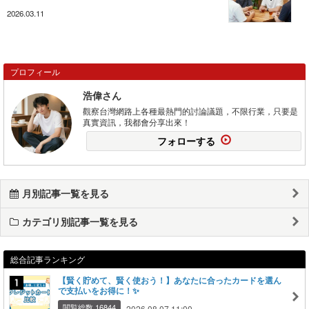
2026.03.11
プロフィール
浩偉さん
觀察台灣網路上各種最熱門的討論議題，不限行業，只要是
真實資訊，我都會分享出來！
フォローする
月別記事一覧を見る
カテゴリ別記事一覧を見る
総合記事ランキング
【賢く貯めて、賢く使おう！】あなたに合ったカードを選ん
で支払いをお得に！✨
閲覧総数 16844
2026.08.07 11:00