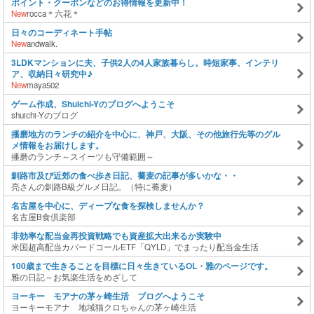
ポイント・クーポンなどのお得情報を更新中！
New
rocca＊六花＊
日々のコーディネート手帖
New
andwalk.
3LDKマンションに夫、子供2人の4人家族暮らし。時短家事、インテリ
ア、収納日々研究中♪
New
maya502
ゲーム作成、Shuichi-Yのブログへようこそ
shuichi-Yのブログ
播磨地方のランチの紹介を中心に、神戸、大阪、その他旅行先等のグル
メ情報をお届けします。
播磨のランチ～スイーツも守備範囲～
釧路市及び近郊の食べ歩き日記、蕎麦の記事が多いかな・・
亮さんの釧路B級グルメ日記。（特に蕎麦）
名古屋を中心に、ディープな食を探検しませんか？
名古屋B食倶楽部
非効率な配当金再投資戦略でも資産拡大出来るか実験中
米国超高配当カバードコールETF「QYLD」でまったり配当金生活
100歳まで生きることを目標に日々生きているOL・雅のページです。
雅の日記～お気楽生活をめざして
ヨーキー モアナの茅ヶ崎生活 ブログへようこそ
ヨーキーモアナ 地域猫クロちゃんの茅ヶ崎生活