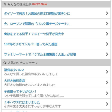
みんなの注目記事
04/12 New
ダイソーで発見！お風呂の排水口掃除が楽チンに
今、ローソンで話題の『バスク風チーズケーキ』
食欲をそそる切手！？スイーツ切手が発売中
100均のリモコンカバー使ってみた感想
ファミリーマートで『ぐでたま燻製風くん玉』が登場
人気のクチコミテーマ
福袋ネタバレ♪
みんなで買った福袋のネタバレしましょ
大好き無印良品
大好きな無印のオススメまとめました
子供服ってキリがない！
つい子供服を買ってしまう親バカなあたし…
ミキハウスにはまりました
その可愛さ丈夫さにすっかり夢中なんです