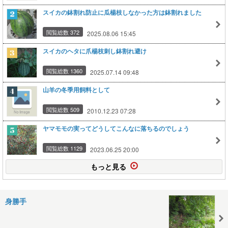
スイカの鉢割れ防止に瓜楊枝しなかった方は鉢割れました
閲覧総数 372
2025.08.06 15:45
スイカのヘタに爪楊枝刺し鉢割れ避け
閲覧総数 1360
2025.07.14 09:48
山羊の冬季用飼料として
閲覧総数 509
2010.12.23 07:28
ヤマモモの実ってどうしてこんなに落ちるのでしょう
閲覧総数 1129
2023.06.25 20:00
もっと見る
身勝手