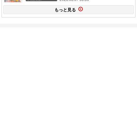
もっと見る
高2孫の運動会観覧
2026.05.29
ジャガイモ掘り後にムクナ豆最後の一本定植しT
型支柱設置他
2026.05.28
シマサシガメ ナス科の害虫から益虫扱い 改め
要注意在来生物認定他
2026.05.26
ムクナ豆2株追加定植