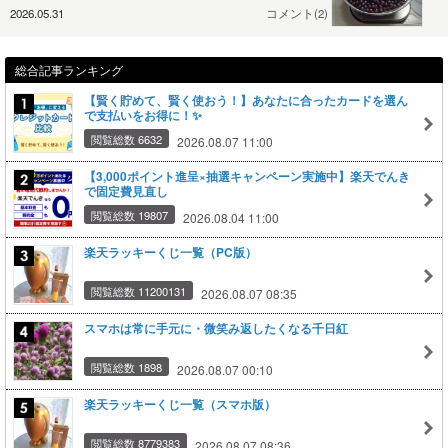
2026.05.31
コメント(2)
総合記事ランキング
【賢く貯めて、賢く使おう！】あなたに合ったカードを選ん
で支払いをお得に！✨
閲覧総数 6632
2026.08.07 11:00
【3,000ポイント進呈×抽選キャンペーン実施中】楽天でんき
で固定費見直し
閲覧総数 19807
2026.08.04 11:00
楽天ラッキーくじ一覧（PC版）
閲覧総数 11200131
2026.08.07 08:35
スマホは常に手元に・微笑み返したくなる千日紅
閲覧総数 1898
2026.08.07 00:10
楽天ラッキーくじ一覧（スマホ版）
閲覧総数 8779383
2026.08.07 08:36