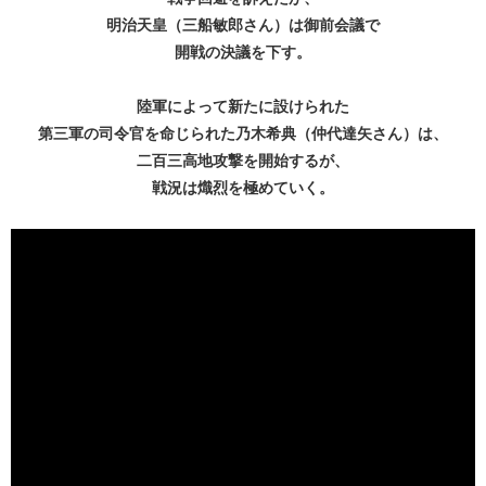
明治天皇（三船敏郎さん）は御前会議で
開戦の決議を下す。
陸軍によって新たに設けられた
第三軍の司令官を命じられた乃木希典（仲代達矢さん）は、
二百三高地攻撃を開始するが、
戦況は熾烈を極めていく。