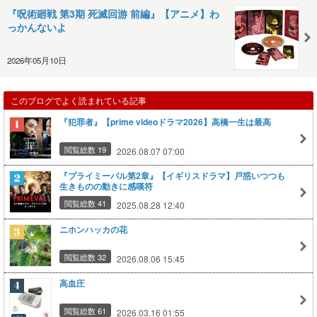
『呪術廻戦 第3期 死滅回游 前編』【アニメ】わ
っかんないよ
2026年05月10日
このブログでよく読まれている記事
『犯罪者』【prime videoドラマ2026】高橋一生は最高
閲覧総数 19
2026.08.07 07:00
『プライミーバル第2章』【イギリスドラマ】戸惑いつつも
生きものの動きに感嘆符
閲覧総数 41
2025.08.28 12:40
ニホンハッカの花
閲覧総数 32
2026.08.06 15:45
高血圧
閲覧総数 61
2026.03.16 01:55