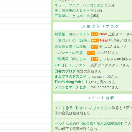
テレビ
(209)
ネット、ブログ、パソコンのこと
(75)
美し国三重の人＆キャラ
(203)
三重県のこと あれこれ
(354)
お気に入りブログ
劇場版・海のトリトン
New!
上段タローさ
一週間ぶりの「12匹…
New!
料理長54歳さ
毎日毎日僕らは鉄板…
せつぶんまめさん
「パレートの誤算」
tetsu8672さん
中森明菜『飾りじゃ…
まっちゃんne.jpさん
7/19(日) メンテナン…
楽天ブログスタッフさん
田舎のブログ
熊野の男前さん
まなママのドスコイ…
manachin06さん
That’s dang Yah！！
ひつじ雲zzzさん
メロンとマーチとき…
mellonmarchさん
コメント新着
てらま
@
Re[1]:せつぶんまめさんへ
喘息も大変で
回の台風は被災地も心…
せつぶんまめ
@
Re:台風と喘息2026(08/04)
こん
圧の低下で気道が狭くなっ…