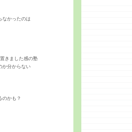
らなかったのは
を置きました感の塾
のか分からない
るのかも？