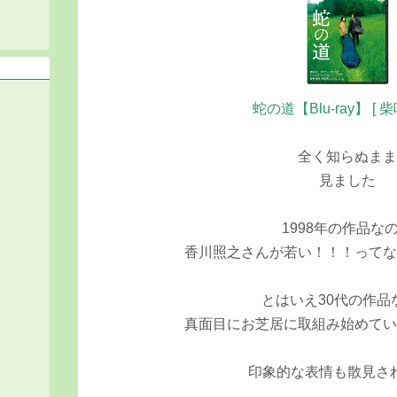
蛇の道【Blu-ray】 [ 
全く知らぬま
見ました
1998年の作品な
香川照之さんが若い！！！って
とはいえ30代の作品
真面目にお芝居に取組み始めて
印象的な表情も散見さ