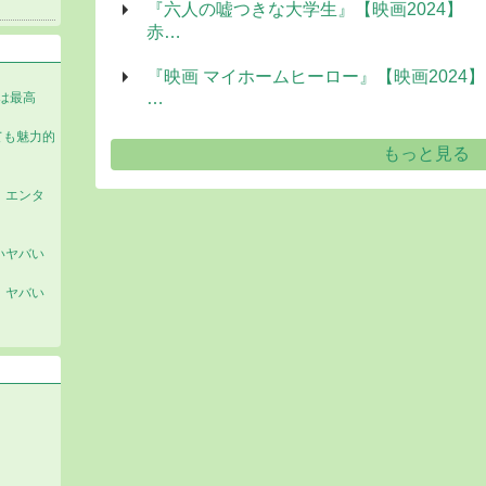
『六人の嘘つきな大学生』【映画2024】
赤…
『映画 マイホームヒーロー』【映画2024】
…
生は最高
とても魅力的
もっと見る
】エンタ
いヤバい
】ヤバい