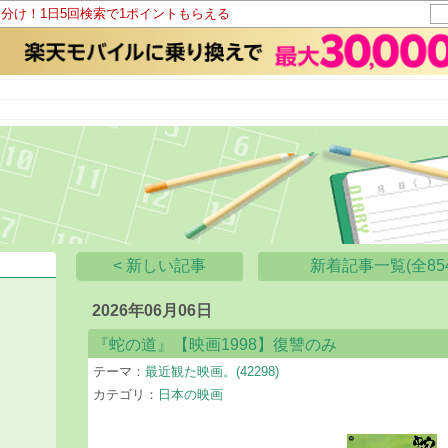
山分け！1日5回検索で1ポイントもらえる
< 新しい記事
新着記事一覧(全854
2026年06月06日
『蛇の道』【映画1998】復讐のみ
テーマ：
最近観た映画。(42298)
カテゴリ：
日本の映画