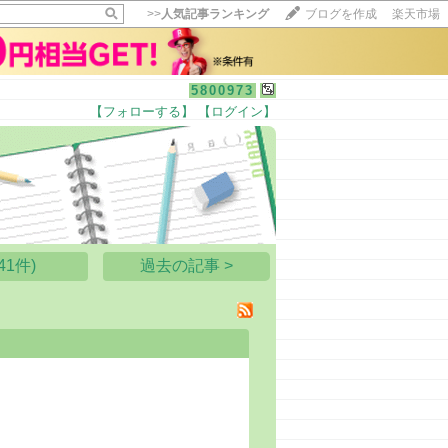
>>
人気記事ランキング
ブログを作成
楽天市場
5800973
【フォローする】
【ログイン】
【毎日開催】
15記事にいいね！で1ポイント
10秒滞在
いいね!
--
/
--
1件)
過去の記事 >