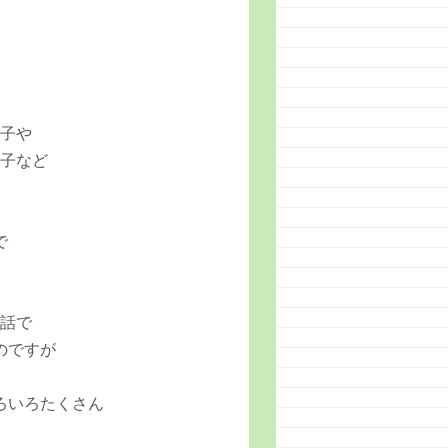
様子や
様子など
で
会話で
のですが
ろいろたくさん