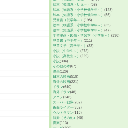
絵本（知識系・幼児～）
(58)
絵本（物語系・小学校低学年～）
(123)
絵本（知識系・小学校低学年～）
(55)
児童書（低学年～）
(195)
絵本（物語系・小学校中学年～）
(35)
絵本（知識系・小学校中学年～）
(47)
学習漫画・図鑑・学習本（小学生～）
(136)
児童書（中学年～）
(211)
児童文学（高学年～）
(22)
小説（中学生～）
(278)
小説（高校生～）
(229)
小説
(304)
その他の本
(67)
漫画
(126)
日本の映画
(518)
海外の映画
(221)
ドラマ
(640)
海外ドラマ
(48)
アニメ
(246)
スーパー戦隊
(202)
仮面ライダー
(352)
ウルトラマン
(115)
特撮（その他）
(40)
音楽
(113)