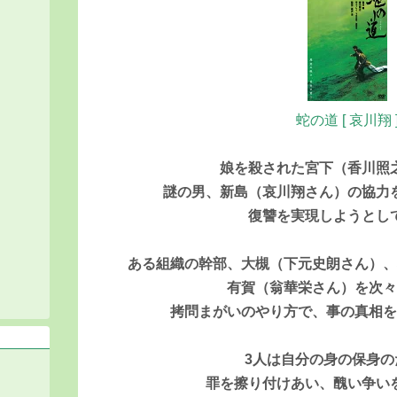
蛇の道 [ 哀川翔 
娘を殺された宮下（香川照
謎の男、新島（哀川翔さん）の協力
復讐を実現しようとし
ある組織の幹部、大槻（下元史朗さん）
有賀（翁華栄さん）を次
拷問まがいのやり方で、事の真相
3人は自分の身の保身の
罪を擦り付けあい、醜い争い