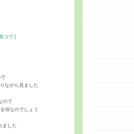
柴咲コウ ]
ま
ので
なりながら見ました
なので
いる頃なのでしょう
れました