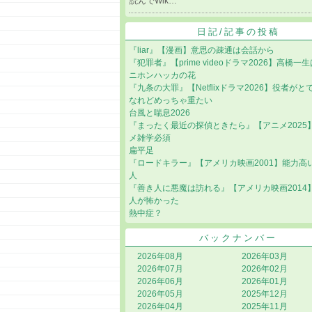
読んでWik…
日記/記事の投稿
『liar』【漫画】意思の疎通は会話から
『犯罪者』【prime videoドラマ2026】高橋一
ニホンハッカの花
『九条の大罪』【Netflixドラマ2026】役者が
なれどめっちゃ重たい
台風と喘息2026
『まったく最近の探偵ときたら』【アニメ2025
メ雑学必須
扁平足
『ロードキラー』【アメリカ映画2001】能力高
人
『善き人に悪魔は訪れる』【アメリカ映画2014
人が怖かった
熱中症？
バックナンバー
2026年08月
2026年03月
2026年07月
2026年02月
2026年06月
2026年01月
2026年05月
2025年12月
2026年04月
2025年11月