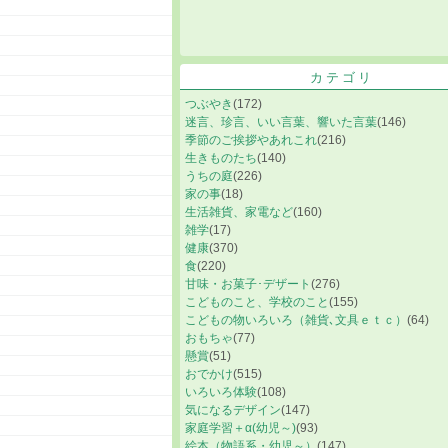
カテゴリ
つぶやき
(172)
迷言、珍言、いい言葉、響いた言葉
(146)
季節のご挨拶やあれこれ
(216)
生きものたち
(140)
うちの庭
(226)
家の事
(18)
生活雑貨、家電など
(160)
雑学
(17)
健康
(370)
食
(220)
甘味・お菓子･デザート
(276)
こどものこと、学校のこと
(155)
こどもの物いろいろ（雑貨､文具ｅｔｃ）
(64)
おもちゃ
(77)
懸賞
(51)
おでかけ
(515)
いろいろ体験
(108)
気になるデザイン
(147)
家庭学習＋α(幼児～)
(93)
絵本（物語系・幼児～）
(147)