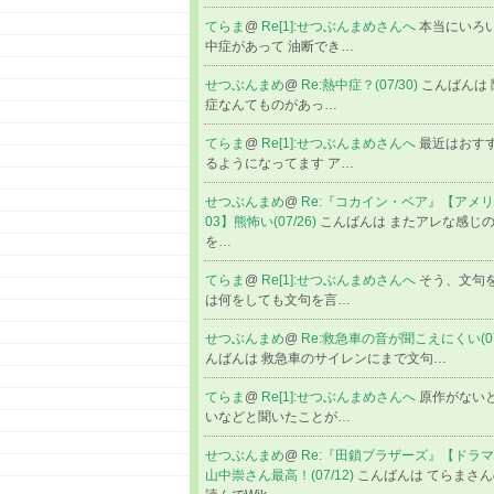
てらま
@
Re[1]:せつぶんまめさんへ
本当にいろ
中症があって 油断でき…
せつぶんまめ
@
Re:熱中症？(07/30)
こんばんは
症なんてものがあっ…
てらま
@
Re[1]:せつぶんまめさんへ
最近はおす
るようになってます ア…
せつぶんまめ
@
Re:『コカイン・ベア』【アメリ
03】熊怖い(07/26)
こんばんは またアレな感じ
を…
てらま
@
Re[1]:せつぶんまめさんへ
そう、文句
は何をしても文句を言…
せつぶんまめ
@
Re:救急車の音が聞こえにくい(07
んばんは 救急車のサイレンにまで文句…
てらま
@
Re[1]:せつぶんまめさんへ
原作がない
いなどと聞いたことが…
せつぶんまめ
@
Re:『田鎖ブラザーズ』【ドラマ2
山中崇さん最高！(07/12)
こんばんは てらまさ