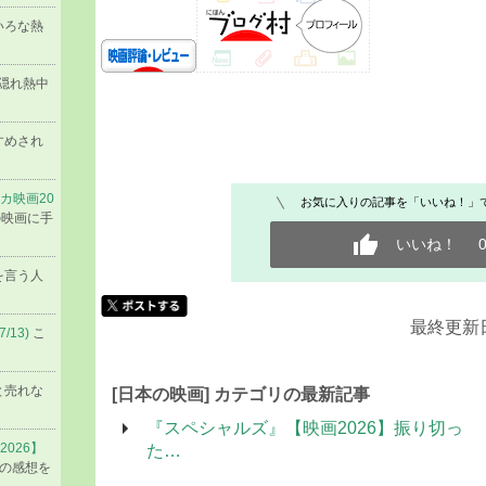
いろな熱
 隠れ熱中
すめされ
カ映画20
お気に入りの記事を「いいね！」
の映画に手
いいね！
を言う人
最終更新日 
/13)
こ
と売れな
[日本の映画] カテゴリの最新記事
『スペシャルズ』【映画2026】振り切っ
026】
た…
んの感想を