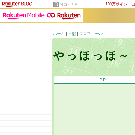
100万ポイント
映画・ＴＶ
ホーム
|
日記
|
プロフィール
やっほっほ～
PR