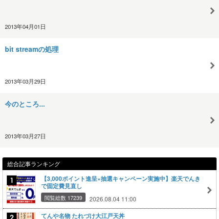
2013年04月01日
bit streamの処理
2013年03月29日
今のところ...
2013年03月27日
総合記事ランキング
【3,000ポイント進呈×抽選キャンペーン実施中】楽天でんき
で固定費見直し
閲覧総数 17239
2026.08.04 11:00
てんや名物 たれづけ大江戸天丼