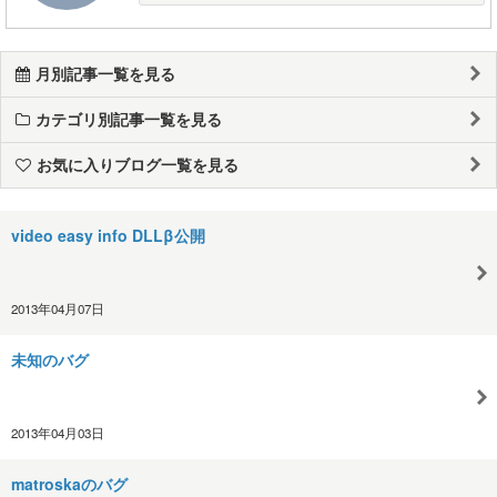
月別記事一覧を見る
カテゴリ別記事一覧を見る
お気に入りブログ一覧を見る
video easy info DLLβ公開
2013年04月07日
未知のバグ
2013年04月03日
matroskaのバグ