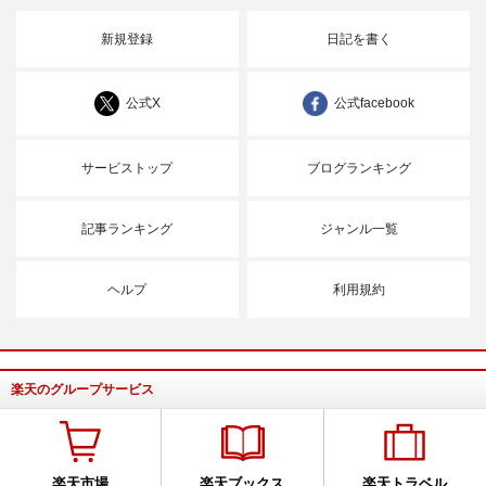
新規登録
日記を書く
公式X
公式facebook
サービストップ
ブログランキング
記事ランキング
ジャンル一覧
ヘルプ
利用規約
楽天のグループサービス
楽天市場
楽天ブックス
楽天トラベル