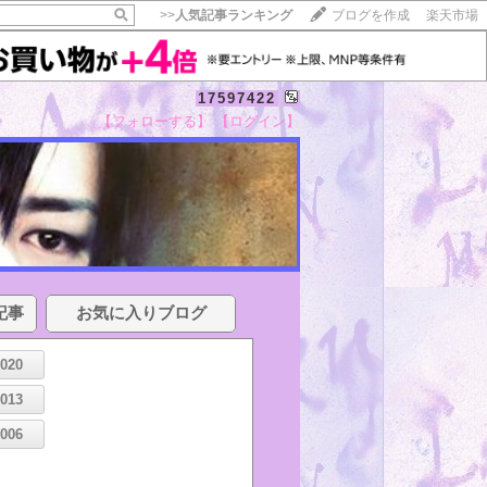
>>
人気記事ランキング
ブログを作成
楽天市場
17597422
【フォローする】
【ログイン】
記事
お気に入りブログ
2020
2013
2006