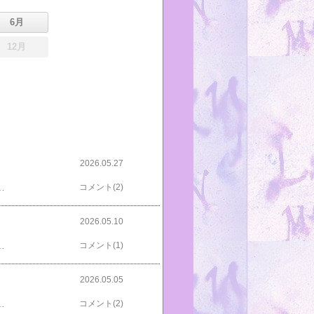
6月
12月
2026.05.27
だ！とはとても思えないんだけど…感動した皆さまヒネクレひじゅにでスミマセンスミマセン！Wヒロインというより直美はヒロインの友達枠って印象。りんの方は、今のところ不快感はないけれど典型的な朝ドラ・ヒロインになってきたな…って感じ。あ、これは決して誉め言葉ではないよ＞スマソ最初から「友達」という位置付けなら点数高かったと思うなあ。ヒロインに対するアンチテーゼとなったから。でも、「ヒロイン」としてしまったからりんとの差というか偏りばかりが目に付いてしまう。でもって、安@妹。物凄く視聴者の反感買いそうな台詞だけど脚本家さんとしては、そんな思惑はないのかもしれない…と思えてしまうのが怖いところ。役割的にはシマケンの心情の代弁というか、解説に過ぎないと思う。そこにちょっぴり、安のリアリストぶりというか、ちゃっかりぶりを含めて笑わせようという意図はるのだろう。以前の卯三郎氏の「医療はビッグマーケットになるかもしれませんよ」に感じたのと同じ匂い。キャラクターの掘り下げではなく状況を動かすためだけ＋ユーモアのつもりなんだろうけど…掛け声かけなくても状況は動く、つーか動かすべきだと思うしユーモアというにはイマイチ下品とゆーか品性が…ちゅーかいや、勿論この先これがキーとなったりその人物の人間性を露わにするものとなったり…する…かもしれない。まだ先はあるからね。一応、期待しておく。☆トラックバックは何がなんだか…ひじゅに館へお願いします☆http://yakkunchi.blog90.fc2.com/tb.php/4124-7e945a63☆応援クリック、よろしくお願い致します☆ にほんブログ村 人気ブログランキングへ 包帯リング​​昭和懐カレー 食堂風味 ​​ウォールステッカー​​
コメント(2)
2026.05.10
分のおかずを分ける仲間達。和むシーンのはずなのに、ひじゅにの脳裏に浮かんだのはーアレは新じゃが揚げ煮？当時もうそういう料理があったの？くれるのは嬉しいけど直箸は微妙…それこそ看護婦としての衛生観念はどうなのか？それにあの雰囲気じゃ、あげたくない人もあげないわけにいかないじゃん。りんも貰った以上、他を残してでも食べなきゃマズイじゃん。全員、詰んでるじゃん。という、どーでもいいことばかりであった。そして、featuring 多江。医者の家系とは聞いていたのでだったら看護婦より医者を目指せば良いのに、と密かに思っていたら＞余計なお世話受験はしたけれど落ちてしまったという庇い難い理由だった。バーンズ先生により洋髪になったものの休みのたびに日本髪に結い直して実家に帰っていた彼女は当時の女性の立場を象徴。…と言いたいけど、あの父親はあまりにも話を聞かな過ぎ(笑)兄も医者だというから後継ぎについては問題ないだろうし娘を無理に嫁がせる必要はない気がするけどまあ、そこは、当時の価値観で娘の幸福を願ってのことだったのだろう…と擁護してあげよう＞ぉとはいえ…医大に落ち、看護婦の勉強もし始めたばかりの娘がチラッと見ただけで見抜いた患者の病気を誤診する院長ってどーなの？でもって、多江問題はあっという間に解決。倒れた多江を医者にも診せずに他の6人の練習台にさせるって…軽い病気ならともかく、38℃も熱が出たというのに。喉をやられて声も出せない状態だったというのに。皺のあるシーツの上に寝かせ食欲がないのに具沢山の汁物を食べさせようとしたり（環が病気の時もそうだったけど、お粥を用意するという発想はないのか？）眠っていｔて夜中でも、やたら「大丈夫？」と聞いたり（ひじゅに母も「大丈夫？」攻撃が酷く、ウザいので「大丈夫」と答えると安心して肝心の看病は大したことしてくれない人だったなあ＞ぉ）バーンズ先生のベスト・キッド風訓練の意義に気付かせるのに本当に病気になった人を利用しなくても良いのに…でも、この一件で看護婦になる決意をしたのは病人だった多江…これって皮肉？ともかく、これで、多江が抱える問題はアッサリ解決。一週間で話の区切りをつけるのも朝ドラ”お約束”ではあるけど…あるけど…あるんだけど…お粥を出さないのにドラマそのものはお粥の如くアッサリ味？せめて梅干しとか、佃煮とか、おかかとか…何か薬味が欲しいよなあ…はっ！美津のギャグっぽいシーンやシマケンや別学科の皮肉女子達に薬味的役割をさせている！？う～ん…そして、看護学校はあっという間に終了。『あんぱん』とどっちが短かったろう？＞断然こっち？看護婦コスプレ…じゃなくて、ユニフォームはカワイイ。直美だけ髪型を変えなかったのが気になっていたんだけど（確かに日本髪では既にないけど、あれじゃあ作業の邪魔になる）ナースキャップを被ったらスッキリしたので良かった(笑)＞余計なお世話☆トラックバックは何がなんだか…ひじゅに館へお願いします☆http://yakkunchi.blog90.fc2.com/tb.php/4123-f54c51b6☆応援クリック、よろしくお願い致します☆ にほんブログ村 人気ブログランキングへ コスプレ​​大丈夫​​茂助だんご​​
コメント(1)
2026.05.05
人の中では一番落ち着いていて、周囲が見えていて分別を発揮。さすが朝ドラ・ヒロイン(笑)＞褒めてるのか？直美の方は尖ってばかりでは視聴者ウケが悪いだろうと少～しキャラ変？つーか、肉付け？何か言われると結構気にして黙ってしまったり料理下手という特質が加わったり(笑)お味噌汁だか煮物だかに大量の酢を入れるって下手とか興味ないとかいうレベルではない気がするけどネットでたまに見かけるメシマズ嫁の話では色どりに絵具だの柔軟剤だのを入れたりしているから直美はまだまだ序の口ってことか。いずれにしろ、一度に複数の人物を出さなければならなせいか各自の個性を際立たせることに四苦八苦…という印象を受けてしまった＞スマソ部屋でイキナリ始まる自己紹介シーンも何かちょっと取って付けた様な＞スマソ×2りんごのシーンは良かった。皆がやっと素直になれた様子がりんごの甘い香りと共に可愛らしく浮かび上がっていた。メインは「observe」和訳は「観察」多部ちゃんとシマケンのおかげで看護婦の神髄を掴みかける一同。個人的にはこういう部分には時間をかけてほしいな。あまりにもサクサクと終わってしまった感じ。☆トラックバックは何がなんだか…ひじゅに館へお願いします☆http://yakkunchi.blog90.fc2.com/tb.php/4122-4431a8d9☆応援クリック、よろしくお願い致します☆ にほんブログ村 人気ブログランキングへ 明治のナイチンゲール 大関和物語​​りんご​​散髪ケープ​​
コメント(2)