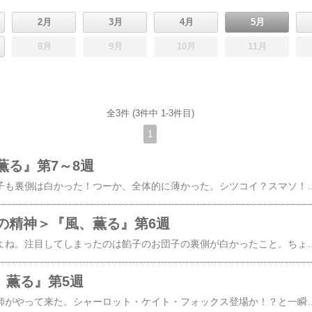
2月
3月
4月
5月
8月
9月
10月
11月
全3件 (3件中 1-3件目)
1
薫る』第7～8週
ななな何とみたらし団子も裏側は白かった！つーか、全体的に薄かった。シツコイ？スマソ！でも、『虎に翼』で松山ケンイチが食べていたつーか、食べようとしていた（？）お団子はもっとたっぷりだった気がする…はっ！ももももしかしてこのドラマは薄味だとのスタッフからの告発！？＞こらこら…ひじゅにですが何か？「欲を言えば 次男が良かったのですが…。次男の方は ちょっと…小説家なんて 先が見えない」by安 ↑いきなり凄いこと言い出すな、妹(笑)ここに挙げるには長過ぎる台詞だけどこれにしちゃったよ。第7週『届かぬ声』第8週『夕映え』見倣いナース編スタート。ちゅーても、あっという間に次のステージに進みそう。いや、まだ翌週まで続くみたいだからこのドラマにしては、じっくり描こうという姿勢の表れ？あのう…そのう…ファンの方々には申し訳ないのだが…正直な感想。何かさ、エピソードにいちいち既視感がある。いや、勿論ベタだからこそ面白い、とか効果的ってのはあるんだけどさ…あまり面白くないし効果的かどうかも疑問…＞言っちゃった直美のこの↓台詞だけは、ちょっと面白かった(笑)「私が『治すために掻かないでほしい」ってどんなに思ったって掻くし掻くし私が薬の回数増やすために先生にアレコレ考えて手を尽くしても『一ノ瀬の時は、極楽だった』って言われた私の気持ちなんて何も…だ～れにも…」まあ、要は人の気持ちは分からないってことを分かりやすく説明するための台詞ってのはバレバレだけどね(笑)りんが「奥様のお辛い気持ちはよく分かります」という分かりやすい地雷を踏んだところからこういう展開になるのは想像できちゃったからね。まあ、オチは「えっ、それだけ？」ってだけ。物凄くアッサリ心開いちゃうし…気持ちを配慮した割には大切な思い出を勝手に喋っちゃうし…それが答
の精神＞『風、薫る』第6週
お団子がよく登場するよね。注目してしまったのは餡子のお団子の裏側が白かったこと。ちょうど数日前、友達との会話でお団子の話題が出た。子供の頃はスナック菓子よりお団子の方が身近だった…という点では一致したのだけどみたらし団子が全体をタレで覆われているのと同じ様に餡子のお団子も昔は全身で餡子を纏っていた気がする…という私の意見に誰も賛同してくれなかった。以前『サザエさん』を観ていたらカツオが食べていたお団子の裏側が白かったのでああ、最近はそうなんだな…と一応納得していたのだけど『風、薫る』を観て明治時代もそうだったのか－私の記憶が改ざんされているだけなのかー…と愕然とした＞ぇ…ひじゅにですが何か？「ナイチン、ジゴク、ニ、ニゲール」by直美 ↑ 司之介かっ！？（by『ばけばけ』）第6週『天泣（てんきゅう）の教室』スコットランドからバーンズ先生がやって来た！そのため翻訳も頑張ったし、張り切る7人だったのにシーツ交換だの掃除だの意味の分からないことばかり。思っていたことと違う…世惑ったり、不満を抱いたりする一同。という流れだったけどこういう、一見、無関係のことばかりやらされ後になって、それが基本的な修行になっていたことに気付くーというのは『ベスト・キッド』でお馴染み(笑)パクリだなんて野暮なことは言わないよ。たださ…空手とペンキ塗りは分かり難いのも仕方ないけど看護婦とシーツ交換は寧ろ結び付いているんじゃないかなあつまり、分かり易いんじゃないかなあ…と、ちょっと疑問。勿論、まだ日本に看護婦はいない時代。誰も観たこともない存在。それでも、病人や怪我人を看病する仕事らしい…ということは分かっていたわけだから。それでもまあ変に意地悪な人が出て来て掻き回したりすることはなく（別学科にはいるけど）無理に恋話と結び付けることもなく（シマケンさんはアヤシイけど）寒いギャグを差し込んでシラケさせることもなく（あ、お母さん@美津がちょっと雰囲気を出してはいるけど）…ととととにかく全体的に悪くはないと思いますぜ。患者の着物を脱がせる実習でりんは手際も良く相手への気遣いも感じられバーンズ先生が初めて褒めるという少しばかりカタルシスを得られるシーンになるかと期待したら何と、りんの家族がコロリで亡くなったことを言い当てるとは…え、何で？何であれで分かるの？「患者は家族ではありませんあなたは看護婦になるのですよ。恥ずかしい。」これは、父親が娘の看病を拒否して孤独に亡くなったこと？それに対し力を尽くせなかったことを責めてるの？それとも、そこまで患者に思い入れを持ったらいけないという戒め？でも、それって、りんの実習から読み取れること？「先日 あなたが見捨てたのは、あなたがこれから看護するであろう患者です」一応これが答らしいけど患者に接しながらも自分が感染しないよう気を付けるべきってこと？つまり、それだけ看護婦には冷静な判断も求められると言いたかった？りんの実習には、そこが欠けていたと指摘したかった？りんは看護婦の何たるかもまだ知らない素人なんだから無理くり「家族」を絡めないでちゃんと諭せば良いんじゃ…でも、北村一輝さんの熱演を回想シーンで再び堪能できるように…という視聴者への忖度？つーか、視聴率稼ぎ？分からないのは単純に、ひじゅにの理解力不足？＞可能性大凹むりんに自
風、薫る』第5週
スコットランドから教師がやって来た。シャーロット・ケイト・フォックス登場か！？と一瞬、思ってしまったじゃないか(笑)某前作に出演したばかりだけどさ。いや、連続で出演する人もいたよね。赤津とか赤津とか赤津とか…伊藤えん魔もいたよなあ。結論！伊藤えん魔再登場希望！！あ、赤津もね。…ひじゅにですが何か？「頭を下げているのにエラソウ」by喜介&ふみ ↑ももももしかして母親で笑いを取る算段？先週はナースと茄子の勘違い会話もあったしな。笑いどころじゃないけど、卯三郎氏の「医療はビッグマーケット」発言もどうも何だか好みに合わんのだよなあ…いや、好みの問題なんだから批判はしないけど。でも、何か、下世話というかイマイチ品がな…ゴホンゴホン！第5週『集いし者たち』 いよいよ看護婦への道に踏み出した、りん&直美。個性の強い人物が揃っての寮生活スタート。お嬢様もいるし、年上の人もいるし、最初は一触即発の雰囲気だったけど「observe」で団結。つまり、同じ目標を持つ者同士その道への進み方において1つに纏まる。何か『虎に翼』を思い出すなあ…アフィリエイトに貼ったけど原作『明治のナイチンゲール 大関和物語』表紙には7人の女性が描かれているからここは史実通りってことなのかな？それとも、人数を合わせただけで各自のキャラクターはフィクション？何か十分以上に盛ってそうな気が…いずれにしろ、一緒に歩む人が増えた分りんと直美は角突き合わせるのではなくグッと近付いて行く…という段取り？りんは世間知らずでオッチョコチョイなはずなのに7