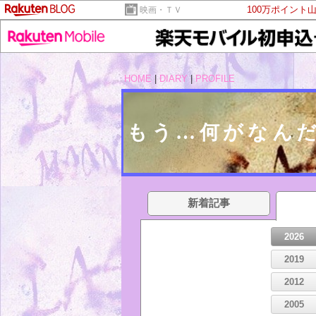
100万ポイント
映画・ＴＶ
HOME
|
DIARY
|
PROFILE
もう…何がなん
新着記事
2026
2019
2012
2005