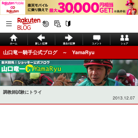
ホーム
新しい記事
過去の記事
コメント
シェア
山口竜一騎手公式ブログ ～ YamaRyu
調教師試験にトライ
2013.12.07