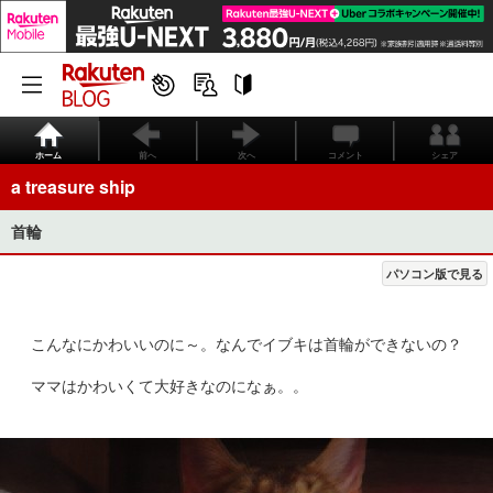
ホーム
前へ
次へ
コメント
シェア
a treasure ship
首輪
パソコン版で見る
こんなにかわいいのに～。なんでイブキは首輪ができないの？
ママはかわいくて大好きなのになぁ。。