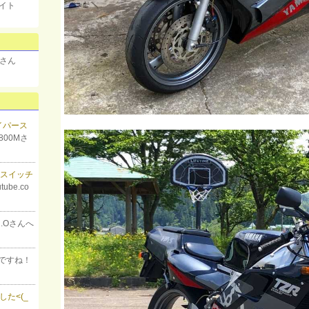
イト
さん
ワイパース
800Mさ
ースイッチ
utube.co
in.Oさんへ
ですね！
た<(_