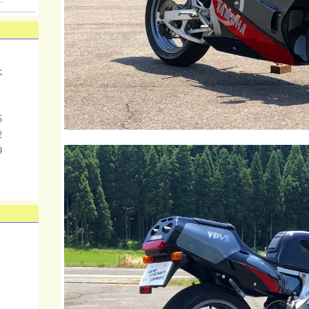
…
土
5
2
9