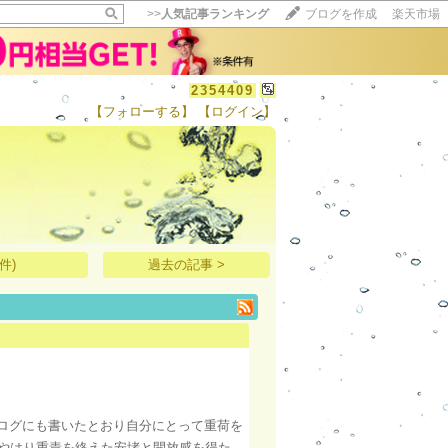
>>
人気記事ランキング
ブログを作成
楽天市場
2354409
【フォローする】
【ログイン】
【毎日開催】
15記事にいいね！で1ポイント
10秒滞在
いいね!
--
/
--
件)
過去の記事 >
ログにも書いたとおり自分にとって重荷を
てやはり重責を終えた安堵と開放感を得た