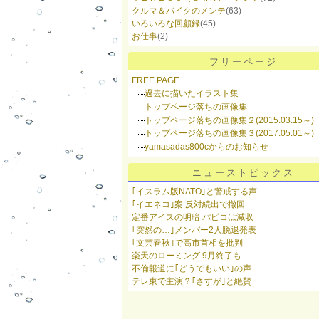
クルマ＆バイクのメンテ
(63)
いろいろな回顧録
(45)
お仕事
(2)
フリーページ
FREE PAGE
過去に描いたイラスト集
トップページ落ちの画像集
トップページ落ちの画像集２(2015.03.15～)
トップページ落ちの画像集３(2017.05.01～)
yamasadas800cからのお知らせ
ニューストピックス
｢イスラム版NATO｣と警戒する声
｢イエネコ｣案 反対続出で撤回
定番アイスの明暗 パピコは減収
｢突然の…｣メンバー2人脱退発表
｢文芸春秋｣で高市首相を批判
楽天のローミング 9月終了も…
不倫報道に｢どうでもいい｣の声
テレ東で主演？｢さすが｣と絶賛