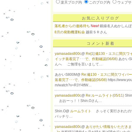
楽天ブログ内
このブログ内
ウェブサ
お気に入りブログ
落札者からの連絡待ち
New!
銀線名人ぬかしんぼ
8月の発動機運転会
越前ＳＲさん
コメント新着
yamasadas800c
@
Re[1]:備130・エスに間欠
イッチ装着完了･･･で、作動確認(06/08)
あかいS
んへ ご無理を言いまして…
あかいS800M@
Re:備130・エスに間欠ワイパ
装着完了･･･で、作動確認(06/08)
https://www.yo
m/watch?v=R3Y4tfW…
yamasadas800c
@
Re:ルームライト(05/11)
Sh
おおーっ！！Shin.Oさん…
Shin.O@
ルームライト
さっそく実行されたの
バッチリ…
yamasadas800c
@
ありがたい情報をいただきまし