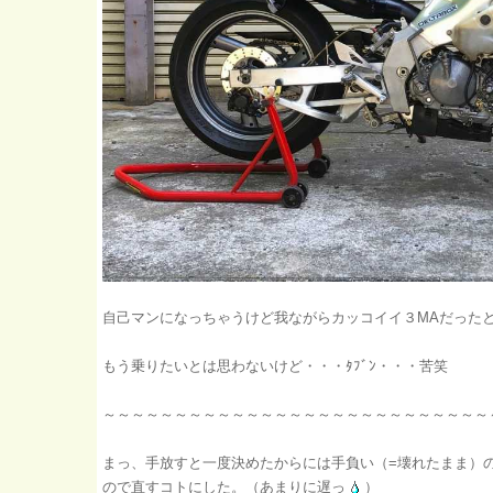
自己マンになっちゃうけど我ながらカッコイイ３MAだった
もう乗りたいとは思わないけど・・・ﾀﾌﾞﾝ・・・苦笑
～～～～～～～～～～～～～～～～～～～～～～～～～～
まっ、手放すと一度決めたからには手負い（=壊れたまま）
ので直すコトにした。（あまりに遅っ
）