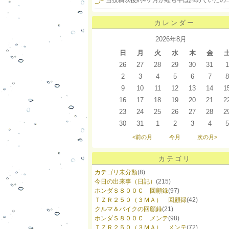
_)>
当投稿以後約4ヶ月が経ち半ば諦めていたの
カレンダー
2026年8月
日
月
火
水
木
金
26
27
28
29
30
31
1
2
3
4
5
6
7
8
9
10
11
12
13
14
1
16
17
18
19
20
21
2
23
24
25
26
27
28
2
30
31
1
2
3
4
5
<前の月
今月
次の月>
カテゴリ
カテゴリ未分類
(8)
今日の出来事（日記）
(215)
ホンダＳ８００Ｃ 回顧録
(97)
ＴＺＲ２５０（３ＭＡ） 回顧録
(42)
クルマ＆バイクの回顧録
(21)
ホンダＳ８００Ｃ メンテ
(98)
ＴＺＲ２５０（３ＭＡ） メンテ
(72)