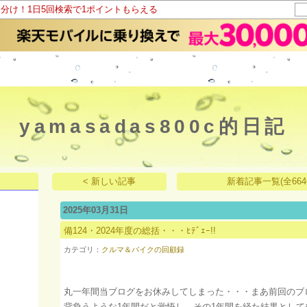
山分け！1日5回検索で1ポイントもらえる
yamasadas800c的日記
< 新しい記事
新着記事一覧(全664
2025年03月31日
備124・2024年度の総括・・・ﾋﾃﾞｪｰ!!
カテゴリ：
クルマ＆バイクの回顧録
丸一年間当ブログをお休みしてしまった・・・まあ前回のブ
背負うような1年間だと覚悟し、その1年間を経た結果とし