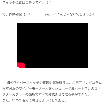
スイッチ位置はコチラです。（↑）
で、作動確認（↓↓↓）・・・うん、イイんじゃないでしょうか♪
※ 間欠ワイパースイッチの接続や電源取りは、ステアリングコラム
根本付近のワイパーモーターとダッシュボード裏ハーネスとのコネ
クターカプラーの箇所ですべて分岐させて取る事ができた。
また、いつでも元に戻せるようにしてある。