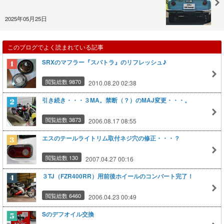
2025年05月25日
このブログでよく読まれている記事
SRXのマフラー『スパトラ』のリフレッシュ♪
閲覧総数 9870
2010.08.20 02:38
引き続き・・・３MA。禁断（？）のMAJ変更・・・。
閲覧総数 3873
2006.08.17 08:55
エスのテールライトリム取付ネジ穴の修正・・・？
閲覧総数 130
2007.04.27 00:16
３TJ（FZR400RR）用前後ホイールのコンバート完了！
閲覧総数 6460
2006.04.23 00:49
Sのデフオイル交換