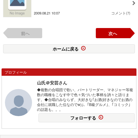
2009.08.21 10:07
コメント(7)
前へ
次へ
ホームに戻る
プロフィール
山氏＠安芸さん
◆複数の合唱団で歌い、パートリーダー、マネジャー等複
数の職種をこなす中で色々気づいた事柄を訥々と語りま
す。◆合唱のみならず、大好きな｢お酒(好きなのでお酒の
会社に就職した位なのでw)｣、｢B級グルメ｣、｢コミック｣
の話題も。。。
フォローする