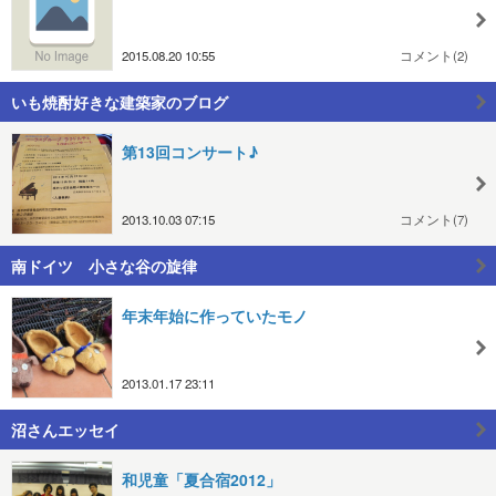
2015.08.20 10:55
コメント(2)
いも焼酎好きな建築家のブログ
第13回コンサート♪
2013.10.03 07:15
コメント(7)
南ドイツ 小さな谷の旋律
年末年始に作っていたモノ
2013.01.17 23:11
沼さんエッセイ
和児童「夏合宿2012」