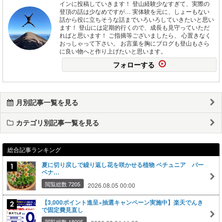
インに投稿していきます！ 登山経験少なすぎて、実際の
登頂の話は少なめですが… 実体験を元に、しょーもない
話から役に立ちそうな話までいろいろしていきたいと思い
ます！ 登山には定期的行くので、成長も見守っていただ
ればと思います！ ご指摘等ございましたら、 心置きなく
おっしゃって下さい。 お言葉を胸にブログも登山もさら
に良い物へと作り上げたいと思います。
フォローする
月別記事一覧を見る
カテゴリ別記事一覧を見る
総合記事ランキング
夏に切り戻しで繰り返し花を咲かせる植物 ペチュニア バー
ベナ…
閲覧総数 7205
2026.08.05 00:00
【3,000ポイント進呈×抽選キャンペーン実施中】楽天でんき
で固定費見直し
閲覧総数 18005