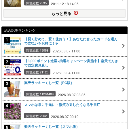
閲覧総数 2535
2011.12.18 14:05
もっと見る
総合記事ランキング
【賢く貯めて、賢く使おう！】あなたに合ったカードを選ん
で支払いをお得に！✨
閲覧総数 13089
2026.08.07 11:00
【3,000ポイント進呈×抽選キャンペーン実施中】楽天でんき
で固定費見直し
閲覧総数 21125
2026.08.04 11:00
楽天ラッキーくじ一覧（PC版）
閲覧総数 11201489
2026.08.07 08:35
スマホは常に手元に・微笑み返したくなる千日紅
閲覧総数 2262
2026.08.07 00:10
楽天ラッキーくじ一覧（スマホ版）