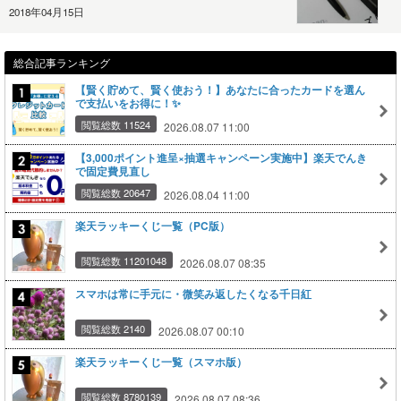
2018年04月15日
総合記事ランキング
【賢く貯めて、賢く使おう！】あなたに合ったカードを選ん
で支払いをお得に！✨
閲覧総数 11524
2026.08.07 11:00
【3,000ポイント進呈×抽選キャンペーン実施中】楽天でんき
で固定費見直し
閲覧総数 20647
2026.08.04 11:00
楽天ラッキーくじ一覧（PC版）
閲覧総数 11201048
2026.08.07 08:35
スマホは常に手元に・微笑み返したくなる千日紅
閲覧総数 2140
2026.08.07 00:10
楽天ラッキーくじ一覧（スマホ版）
閲覧総数 8780139
2026.08.07 08:36