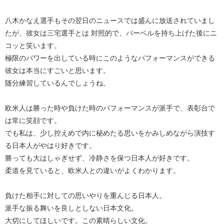
八木かなえ選手もその翌日のニュースでは盛んに放送されていまし
たが、彼女は三宅選手とは 対照的で、バーベルを持ち上げた後にニ
コッと笑います。
極限のパワーを出している時にこのようなパフォーマンスができる
彼女は本当にすごいと思います。
随分練習しているんでしょうね。
欧米人は勝った時や負けた時のパフォーマンスが派手で、表彰台で
は常に笑顔です。
でも私は、少し控えめで内に秘めたる思いをかみしめながら演技す
る日本人がやはり好きです。
勝っても大はしゃぎせず、冷静さを保つ日本人が好きです。
柔道を見ていると、欧米人との違いがよくわかります。
負けた相手に対しての思いやりを重んじる日本人。
派手な振る舞いを良しとしない日本文化。
大切にしてほしいです。この素晴らしい文化。