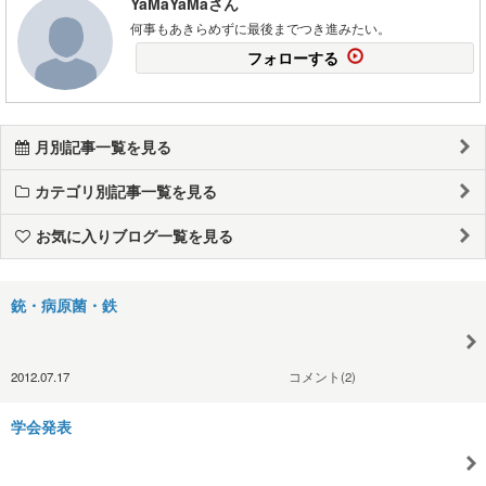
YaMaYaMaさん
何事もあきらめずに最後までつき進みたい。
フォローする
月別記事一覧を見る
カテゴリ別記事一覧を見る
お気に入りブログ一覧を見る
銃・病原菌・鉄
2012.07.17
コメント(2)
学会発表