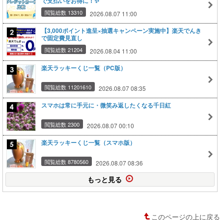
で支払いをお得に！✨
閲覧総数 13310
2026.08.07 11:00
【3,000ポイント進呈×抽選キャンペーン実施中】楽天でんき
で固定費見直し
閲覧総数 21204
2026.08.04 11:00
楽天ラッキーくじ一覧（PC版）
閲覧総数 11201610
2026.08.07 08:35
スマホは常に手元に・微笑み返したくなる千日紅
閲覧総数 2300
2026.08.07 00:10
楽天ラッキーくじ一覧（スマホ版）
閲覧総数 8780560
2026.08.07 08:36
もっと見る
このページの上に戻る