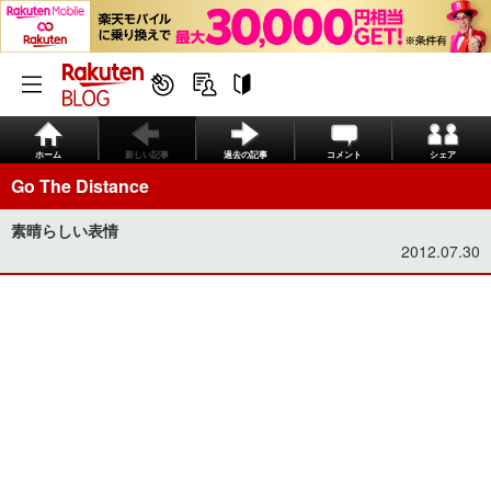
ホーム
新しい記事
過去の記事
コメント
シェア
Go The Distance
素晴らしい表情
2012.07.30