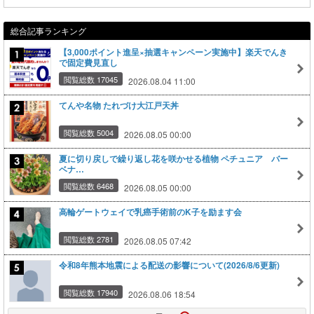
総合記事ランキング
【3,000ポイント進呈×抽選キャンペーン実施中】楽天でんき
で固定費見直し
閲覧総数 17045
2026.08.04 11:00
てんや名物 たれづけ大江戸天丼
閲覧総数 5004
2026.08.05 00:00
夏に切り戻しで繰り返し花を咲かせる植物 ペチュニア バー
ベナ…
閲覧総数 6468
2026.08.05 00:00
高輪ゲートウェイで乳癌手術前のK子を励ます会
閲覧総数 2781
2026.08.05 07:42
令和8年熊本地震による配送の影響について(2026/8/6更新)
閲覧総数 17940
2026.08.06 18:54