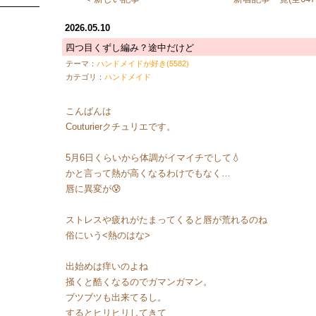
2026.05.10
四つ目くずし編み？途中だけど
テーマ：
ハンドメイドが好き(5582)
カテゴリ：
ハンドメイド
こんばんは
Couturierクチュリエです。
5月6日くらいから体調がイマイチでして💧
かと言って熱が高くなるわけでもなく…
唇に異変が😰
ストレスや疲れがたまってくると唇が荒れるのね
俗にいう<熱のはな>
出始めは痒いのよね
掻くと酷くなるのでガマンガマン。
ブツブツも出来てるし。
するとヒリヒリしてきて