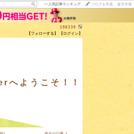
>>
人気記事ランキング
ブログを作成
楽天市場
198339
【フォローする】
【ログイン】
【毎日開催】
15記事にいいね！で1ポイント
10秒滞在
いいね!
--
/
--
rierへようこそ！！
件)
過去の記事 >