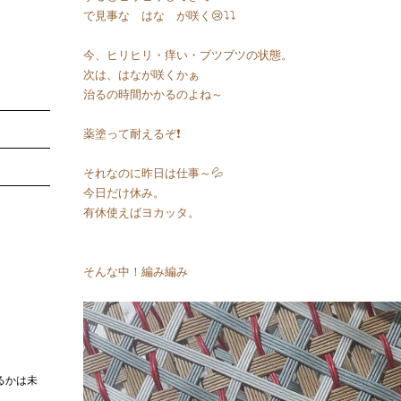
で見事な はな が咲く😢⤵️⤵️
今、ヒリヒリ・痒い・ブツブツの状態。
次は、はなが咲くかぁ
治るの時間かかるのよね～
薬塗って耐えるぞ❗
それなのに昨日は仕事～💦
今日だけ休み。
有休使えばヨカッタ。
そんな中！編み編み
るかは未