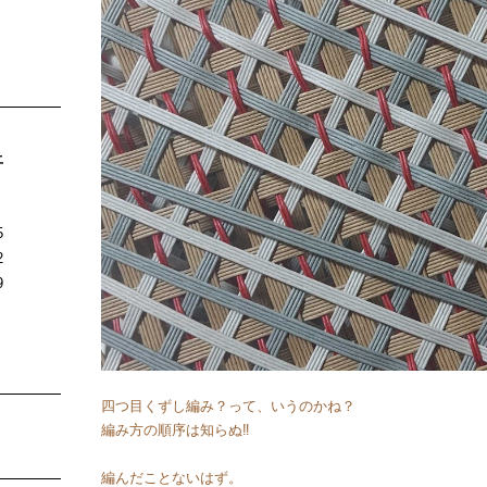
土
5
2
9
四つ目くずし編み？って、いうのかね？
編み方の順序は知らぬ‼️
編んだことないはず。