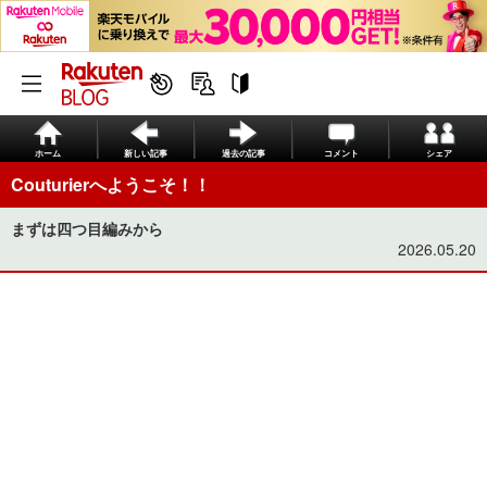
ホーム
新しい記事
過去の記事
コメント
シェア
Couturierへようこそ！！
まずは四つ目編みから
2026.05.20