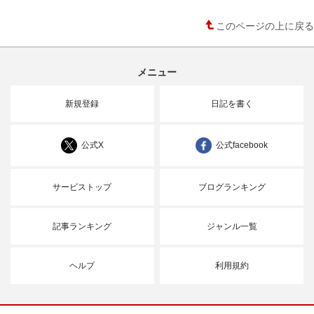
このページの上に戻る
メニュー
新規登録
日記を書く
公式X
公式facebook
サービストップ
ブログランキング
記事ランキング
ジャンル一覧
ヘルプ
利用規約