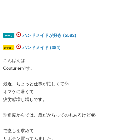
ハンドメイドが好き (5582)
テーマ
ハンドメイド (384)
カテゴリ
こんばんは
Couturierです。
最近、ちょっと仕事が忙しくて💦
オマケに暑くて
疲労感増し増しです。
別角度からでは、歳だからってのもあるけど😭
で癒しを求めて
サボテン買ってみました。