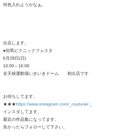
何色入れようかなぁ。
出店します。
●但馬ピクニックフェスタ
6月28日(日)
10:00～16:00
全天候運動場いきいきドーム 初出店です
お待ちしてます。
★★★
https://www.instagram.com/_couturier._
インスタしてます。
最近の作品集になってます。
良かったらフォローして下さい。