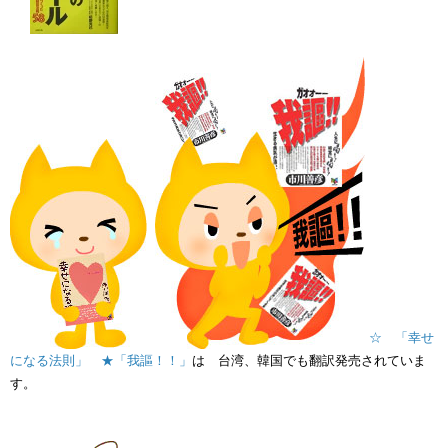
☆ 「幸せ
になる法則」
★「我謳！！」
は 台湾、韓国でも翻訳発売されていま
す。