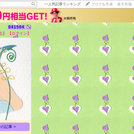
>>
人気記事ランキング
ブログを作成
楽天市場
041504
る】
【ログイン】
【毎日開催】
15記事にいいね！で1ポイント
10秒滞在
いいね!
--
/
--
の記事 >