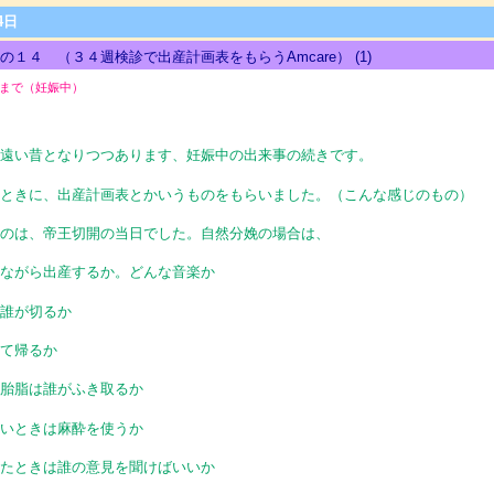
4日
の１４ （３４週検診で出産計画表をもらうAmcare）
(1)
まで（妊娠中）
り遠い昔となりつつあります、妊娠中の出来事の続きです。
のときに、出産計画表とかいうものをもらいました。（こんな感じのもの）
たのは、帝王切開の当日でした。自然分娩の場合は、
きながら出産するか。どんな音楽か
は誰が切るか
って帰るか
の胎脂は誰がふき取るか
どいときは麻酔を使うか
ったときは誰の意見を聞けばいいか