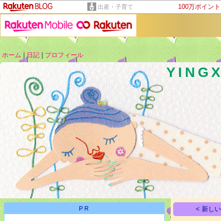
100万ポイン
出産・子育て
ホーム
|
日記
|
プロフィール
YINGX
PR
< 新し