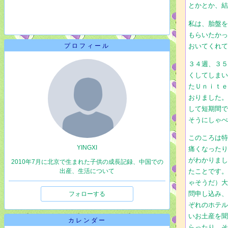
とかとか、
私は、胎盤
もらいたか
おいてくれ
プロフィール
３４週、３
くしてしま
たＵｎｉｔ
おりました
して短期間
そうにしゃ
このころは
YINGXI
痛くなった
がわかりま
2010年7月に北京で生まれた子供の成長記録、中国での
出産、生活について
たことです
ゃそうだ）
問申し込み
フォローする
ぞれのホテ
いお土産を
カレンダー
らったり、