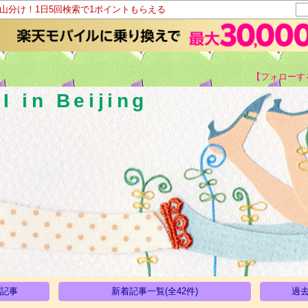
ト山分け！1日5回検索で1ポイントもらえる
【フォローす
I in Beijing
い記事
新着記事一覧(全42件)
過去