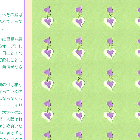
。へその緒は
入れてとって
た。
いに胃腸を悪
ろオープンし
２日ほどでな
て飲むことに
、自信がなさ
腿の付け根が
なっていくの
ばならなかっ
・・・（そり
。大学への訪
都、大阪それ
かじめ買いた
ルに届けても
にめんどくさ