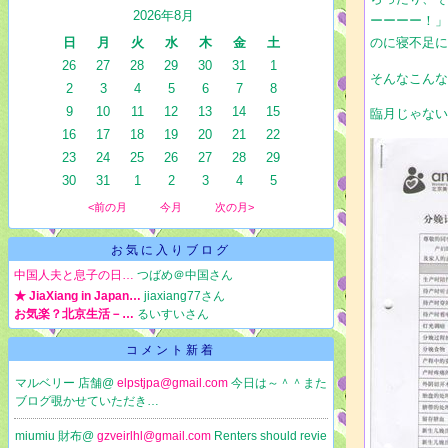
2026年8月
ーーーー！
日
月
火
水
木
金
土
のに寝不足
26
27
28
29
30
31
1
そんなこん
2
3
4
5
6
7
8
9
10
11
12
13
14
15
臨月じゃな
16
17
18
19
20
21
22
23
24
25
26
27
28
29
30
31
1
2
3
4
5
<前の月
今月
次の月>
お気に入りブログ
中国人夫と息子の日…
つばめ＠中国さん
★ JiaXiang in Japan…
jiaxiang77さん
お気楽？北京生活－…
るいすいさん
コメント新着
マルベリー 店舗@
elpstjpa@gmail.com
今日は～＾＾また
ブログ覗かせていただき…
miumiu 財布@
gzveirlhl@gmail.com
Renters should revie