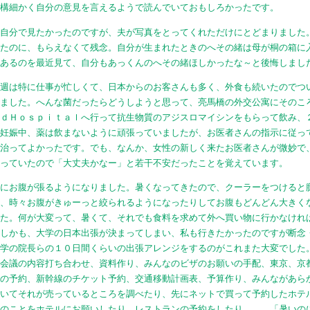
結構細かく自分の意見を言えるようで読んでいておもしろかったです。
を自分で見たかったのですが、夫が写真をとってくれただけにとどまりました
ったのに、もらえなくて残念。自分が生まれたときのへその緒は母が桐の箱に
てあるのを最近見て、自分もあっくんのへその緒ほしかったな～と後悔しまし
５週は特に仕事が忙しくて、日本からのお客さんも多く、外食も続いたのでつ
いました。へんな菌だったらどうしようと思って、亮馬橋の外交公寓にそのこ
ｅｄＨｏｓｐｉｔａｌへ行って抗生物質のアジスロマイシンをもらって飲み、
。妊娠中、薬は飲まないように頑張っていましたが、お医者さんの指示に従っ
で治ってよかったです。でも、なんか、女性の新しく来たお医者さんが微妙で
べっていたので「大丈夫かなー」と若干不安だったことを覚えています。
特にお腹が張るようになりました。暑くなってきたので、クーラーをつけると
り、時々お腹がきゅーっと絞られるようになったりしてお腹もどんどん大きく
した。何が大変って、暑くて、それでも食料を求めて外へ買い物に行かなけれ
。しかも、大学の日本出張が決まってしまい、私も行きたかったのですが断念
大学の院長らの１０日間くらいの出張アレンジをするのがこれまた大変でした
、会議の内容打ち合わせ、資料作り、みんなのビザのお願いの手配、東京、京
ルの予約、新幹線のチケット予約、交通移動計画表、予算作り、みんながあら
聞いてそれが売っているところを調べたり、先にネットで買って予約したホテ
そのことをホテルにお願いしたり、レストランの予約をしたり、、、「暑いの