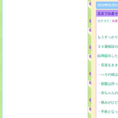
2012年01月1
北京で出産そ
カテゴリ：
出産
もうすっか
３４週検診
結局提出し
・音楽をき
・へその緒
・胎盤は持
・赤ちゃん
・痛みがひ
・手術とな