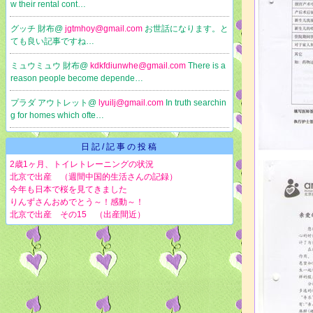
w their rental cont…
グッチ 財布@
jgtmhoy@gmail.com
お世話になります。と
ても良い記事ですね…
ミュウミュウ 財布@
kdkfdiunwhe@gmail.com
There is a
reason people become depende…
プラダ アウトレット@
lyuilj@gmail.com
In truth searchin
g for homes which ofte…
日記/記事の投稿
2歳1ヶ月、トイレトレーニングの状況
北京で出産 （週間中国的生活さんの記録）
今年も日本で桜を見てきました
りんずさんおめでとう～！感動～！
北京で出産 その15 （出産間近）