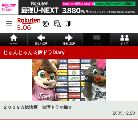
ホーム
新しい記事
過去の記事
コメント
シェア
じゅんじゅん☆韓ドラDiary
２００９☆総決算 台湾ドラマ編☆
2009.12.29