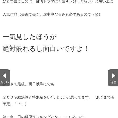
ひとつ言えるのは、台湾ドラマは１話４５分（ぐらい）と短い上に
人気作品は長編で長く、途中中だるみも必ずあるので（笑）
一気見したほうが
絶対嵌れるし面白いですよ！
新しい
過去
さてさて最後、明日以降にでも
２００９総決算☆特別編をUPしようかと思ってます。（あくまでも
予定。＾＾；）
韓・台・日の俳優ランキングとか・・・いろいろ。