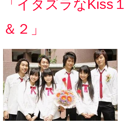
「イタズラなKiss１
＆２」