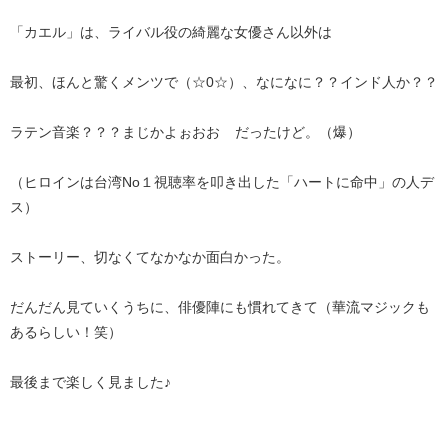
「カエル」は、ライバル役の綺麗な女優さん以外は
最初、ほんと驚くメンツで（☆0☆）、なになに？？インド人か？？
ラテン音楽？？？まじかよぉおお
だったけど。（爆）
（ヒロインは台湾No１視聴率を叩き出した「ハートに命中」の人デ
ス）
ストーリー、切なくてなかなか面白かった。
だんだん見ていくうちに、俳優陣にも慣れてきて（華流マジックも
あるらしい！笑）
最後まで楽しく見ました♪