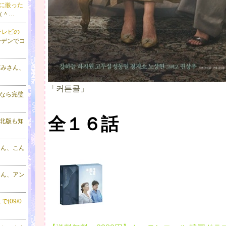
に嵌った
（＾…
テレビの
ーデンでコ
だみさん、
「커튼콜」
なら完璧
全１６話
北版も知
さん、こん
さん、アン
(09/0