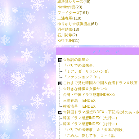
総決算シリーズ
(46)
Netflix作品
(23)
ファイターズ
(161)
三浦春馬
(110)
ゆりゆり☆横浜流星
(61)
羽生結弦
(13)
石川祐希
(2)
KAT-TUN
(11)
フリーページ
☆歌詞の部屋☆
『バリでの出来事』
『ミアナダ サランハンダ』
『ファッション７０s』
これまで見た韓国＆中国＆台湾ドラマ＆映画
☆好きな俳優＆女優サン☆
台湾・中国ドラマ感想INDEX☆
三浦春馬 IENDEX
横浜流星 IENDEX
☆韓国ドラマ感想INDEX（下記↓以外のあ～
韓国ドラマ感想INDEX（た行～）
韓国ドラマ感想INDEX（は行～）
「バリでの出来事」＆「天国の階段」
「ごめん、愛してる」１～４話