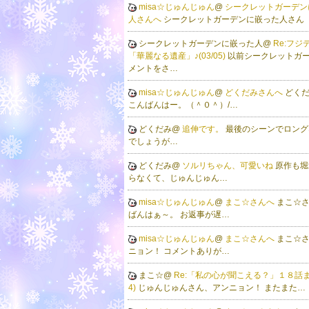
misa☆じゅんじゅん
@
シークレットガーデン
人さんへ
シークレットガーデンに嵌った人さん
シークレットガーデンに嵌った人@
Re:フジ
「華麗なる遺産」♪(03/05)
以前シークレットガ
メントをさ…
misa☆じゅんじゅん
@
どくだみさんへ
どく
こんばんはー。（＾０＾）/…
どくだみ@
追伸です。
最後のシーンでロング
でしょうが…
どくだみ@
ソルリちゃん、可愛いね
原作も堀
らなくて、じゅんじゅん…
misa☆じゅんじゅん
@
まこ☆さんへ
まこ☆
ばんはぁ～。 お返事が遅…
misa☆じゅんじゅん
@
まこ☆さんへ
まこ☆
ニョン！ コメントありが…
まこ☆@
Re:「私の心が聞こえる？」１８話まで
4)
じゅんじゅんさん、アンニョン！ またまた…