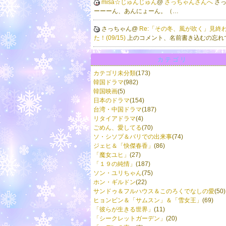
misa☆じゅんじゅん
@
さっちゃんさんへ
さ
ーーーん、あんにょーん。（…
さっちゃん@
Re:「その冬、風が吹く」見終
た！(09/15)
上のコメント、名前書き込むの忘れ
カテゴリ
カテゴリ未分類
(173)
韓国ドラマ
(982)
韓国映画
(5)
日本のドラマ
(154)
台湾・中国ドラマ
(187)
リタイアドラマ
(4)
ごめん、愛してる
(70)
ソ・シソプ＆バリでの出来事
(74)
ジェヒ＆「快傑春香」
(86)
「魔女ユヒ」
(27)
「１９の純情」
(187)
ソン・ユリちゃん
(75)
ホン・ギルドン
(22)
サンドゥ＆フルハウス＆このろくでなしの愛
(50)
ヒョンビン＆「サムスン」＆「雪女王」
(69)
「彼らが生きる世界」
(11)
「シークレットガーデン」
(20)