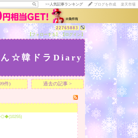
>>
人気記事ランキング
ブログを作成
楽天市場
22765883
【フォローする】
【ログイン】
【毎日開催】
15記事にいいね！で1ポイント
10秒滞在
ん☆韓ドラDiary
いいね!
--
/
--
9件)
過去の記事 >
(10255)