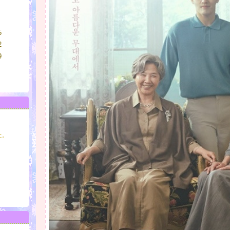
5
2
9
た。