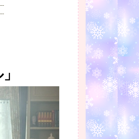
--
--
ル」