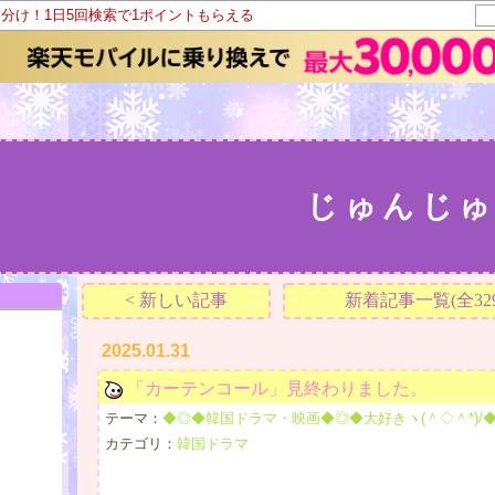
山分け！1日5回検索で1ポイントもらえる
じゅんじゅ
< 新しい記事
新着記事一覧(全329
2025.01.31
「カーテンコール」見終わりました。
テーマ：
◆◎◆韓国ドラマ・映画◆◎◆大好きヽ(＾◇＾*)/◆◎◆
カテゴリ：
韓国ドラマ