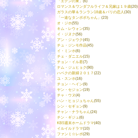
「エデンの東」
(6)
ロマンス＆ワンダフルライフ＆兄嫁は１９歳
(20)
ガラスの華＆ランラン18歳＆パリの恋人
(30)
「一途なタンポポちゃん」
(23)
オ・ジホ
(55)
キム・レウォン
(35)
イ・ジヌク
(56)
アン・ジェウク
(45)
チュ・ジンモ作品
(45)
イ・ミンホ
(6)
チェ・ダニエル
(15)
チョン・イル君
(7)
ナム・ジュヒョク
(90)
ハベクの新婦２０１７
(22)
ユ・スンホ
(16)
チョン・ヘイン
(9)
ヤン・セジョン
(19)
チャ・ウヌ
(4)
ハン・ヒョジュちゃん
(55)
シン・セギョン
(9)
チャン・ナラちゃん
(24)
チン・ギジュ
(6)
KBS週末ホームドラマ
(40)
イルイルドラマ
(10)
ファンミ☆レポ
(29)