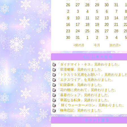
26
27
28
29
30
31
1
2
3
4
5
6
7
8
9
10
11
12
13
14
1
16
17
18
19
20
21
2
23
24
25
26
27
28
2
30
31
1
2
3
4
5
<前の月
今月
次の月>
日記/記事の投稿
「ダイナマイト・キス」見終わりました。
「星漢燦爛」見終わりました。
「トクスリ５兄弟をお願い！」見終わりまし
「エクスワイア」を見終わりました。
「幻楽森林」見終わりました。
「花の都に虎われて」見終わりました。
「暴君のシェフ」見終わりました。
「華麗なる転身」見終わりました。
「 輝くウォーターメロン」見終わりました。
「柳舟恋記」見終わりました。
コメント新着