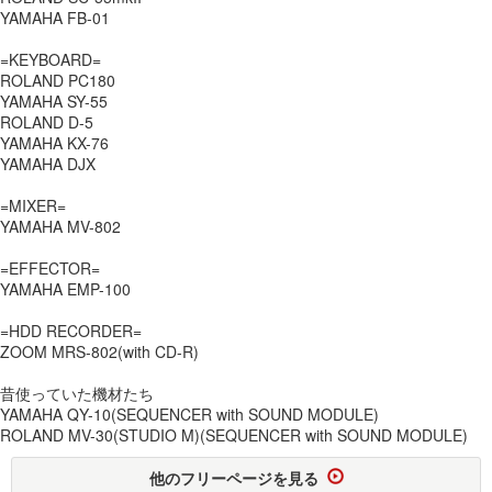
YAMAHA FB-01
=KEYBOARD=
ROLAND PC180
YAMAHA SY-55
ROLAND D-5
YAMAHA KX-76
YAMAHA DJX
=MIXER=
YAMAHA MV-802
=EFFECTOR=
YAMAHA EMP-100
=HDD RECORDER=
ZOOM MRS-802(with CD-R)
昔使っていた機材たち
YAMAHA QY-10(SEQUENCER with SOUND MODULE)
ROLAND MV-30(STUDIO M)(SEQUENCER with SOUND MODULE)
他のフリーページを見る