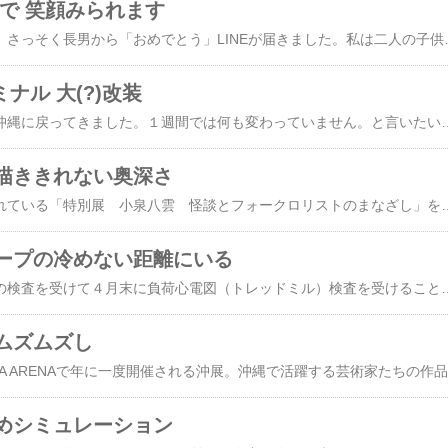
で 笑顔みられます
今日は私の誕生日。朝、さっそく長男から「おめでとう」LINEが届きました。私は二人の子供（長男と次男）および彼らの連れ合いを含めて５人で家族LINEグループを作っています（最近は長男の高校生の息子＝私の孫＝も「読むだけメンバー」として加わっています）。このLINEグループは普段はバラバラな土地に住む家族が、家の行事や休暇で集まったりするときの事務連絡用。それに加えてお互いの誕生日にメッセージを
ナル 大(?)改装
１週間ぶりに奈良から沖縄に戻ってきました。１週間では何も変わっていません。と言いたいところですが、ひとつ大きな変化がありました。それは関西空港第２ターミナルの搭乗ロビーです。もっとも１週間前に関空に行ったときは到着ロビーしか通っていないので搭乗者のロビーはその前に沖縄に来た３週間あまり前、つまりここは３週間ぶりということになります。ロビーだけでなく保安検査と荷物預け入れも３週間前とは全く変わっていて、どこに行けばよいか一瞬戸惑いました。システムもいろいろと変化があり、これまで人間が搭乗券などをチェックしていたりしていたのが自動改札みたいになっていました。セキュリティ・チェックの手荷物を入れる通函みたいな入れ物もちょっとだけオートマチックになっていて、人の手を煩わせるところが少なくなりました。その分（なのかどうなのか分かりませんが）、X線チェックを終えて通函が出てくる時間が長くなりました。セキュリティチェックを終え、搭乗者ロビーに入る
描ききれない奥深さ
大阪歴史博物館で開かれている「特別展 小泉八雲 怪談とフォークロリストのまなざし」を見てきました。会場を入ったところに八雲の大きな肖像写真。それを撮っているとちょうど前を横切った人がいて、何となく「怪談」で知られる八雲らしい絵になりました。「ばけばけ」の余韻もあってか展覧会にはそこそこの人数が入場していましたが、平日昼間のせいか窮屈なほどの入場者でもなく、ゆったりと見ていられるちょうどいい感じの「混み」具合でした。この特別展は6月8日まで開催されていますがやはり「ばけばけ」ロスの気持ちがあるうちにと開催３日めに訪れました。展示内容としては以前に読んだ「​小泉八雲の妖怪図鑑​」で知ったことがらが多く紹介されていましたが、もちろん本とは違います。単なる写真ではなく眼の前に八雲が使った道具や書いた本、描いた絵などの実物があるのですから。八雲がギリシアで生まれアイルランドに渡った頃からアメリカでの生活が紹介される第一章から「ばけばけ」でもおなじみの松江の生活、その後の熊本や東京での生活などの様子が生き生きと展示されています。ドラマでも扱われず、とりわけ興味を持ったのは来日以前の八雲の前半生です。日本人なら小泉八雲といえば「怪談」をすぐに連想しますが、展覧会の副題にもあるように彼は各地の幽霊譚にだけ関心を抱
ープの冷めない距離にいる
​２月に受けた心臓内科の検査​を受けて４月末に負荷心電図（トレッドミル）検査を受けることになった私。自覚的には何ともないし、毎朝ジョギングもしていて今日のように雨の日には自宅室内でトレッドミル（ランニングベルト）で走っています。なので、トレッドミルによる心電図測定は全然平気なのですが、中にはこの検査で体調に変化をきたす人もたまにいるとか。そのため、本人プラス親族の同意書への署名・捺印が必要と言われました。ああ、面倒くさい。月日は流れて２ヶ月後。もう４月です。検査は今月末。来週からは沖縄だし仕方ないと、息子に連絡しました。「こうこう、こういった検査をすることになったので前の手術のときと同じく同意書に住所氏名を書いてくれない？あとはんこも」とLiNEしました。昨日はたまたま近くまで行く用事があったので、用紙をもって彼らの留守宅へ。合鍵で入って食卓の上に用紙を置き「夜に取りに行くからそれまでに書いておいてね」と連絡しました（息子の家は奈良の自宅から車で20分程度です）。しばらくして息子か
ムズムズし
今年も行きま
めシミュレーション