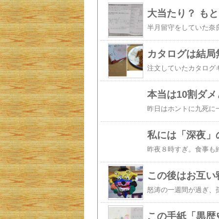
大当たり？ も
カタログは結局
本当は10割ダ
私には「深夜」
この後はお互い
この手紙「黒歴