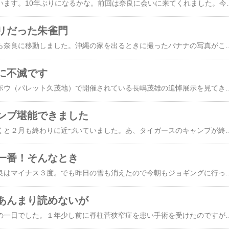
来週、旧知の友人に会います。10年ぶりになるかな。前回は奈良に会いに来てくれました。今回は沖縄に来てくれます。お孫さんを連れて石垣に行った帰りに、那覇で一泊して乗り換えるので、短時間ですが会えることになりました。彼女たちは空港の近くのホテルで一泊して昼前の便で本土に戻るそうです。それで私がホテルまで迎えに行き、少しの間いっしょに過ごして、その後空港に送っていきます。言うなれば私がタクシー代わりを務めるわけですが、そうやって頼ってくれることがまたうれしい。昨日、粗
リだった朱雀門
そんなわけで、沖縄から奈良に移動しました。沖縄の家を出るときに撮ったバナナの写真がこちら。立派な実がたわわ。10日後に戻ってくるので待っててね。那覇空港を夜８時半に発つ予定の飛行機が機材ぐりの関係で遅れ、出発したのが９時過ぎ。関空に着いたのが11時。気温は６度でした。バナナはなっていません。飛行機を降りてターミナルビルに入るまで外を歩くのですが、前を歩いていた若いカップルは半袖の短パン。ここはバナナがなる島と違うよ。私は飛行機の中で温かいパーカーを着込んでいたのでセーフでした。奈良の家に着いたのが12時20分。思ったより家の中は冷えていなかったけど入浴してあったまって寝たのが１時すぎ。いつも通り今朝は５時に目が覚めましたが、さすがにそれでは睡眠時間が短すぎるので二度寝をし、自然に目が覚める
に不滅です
那覇市のデパートリウボウ（パレット久茂地）で開催されている長嶋茂雄の追悼展示を見てきました。現役時代のサイン入りユニフォームやグラブ、引退セレモニーの様子などが展示されていました。彼が選手として活躍していた時代は「巨人、大鵬、卵焼き」が子どもの三大好きなものと言われていました。私もまさにその時代に子ども時代を過ごしましたが、ちょっとひねくれていた子どもだったのか、私が応援していたのは阪神タイガースと柏戸でした。卵焼きも特別好きというわけでもなかったのは祖父が養鶏業をやっていて、貴重な卵がいくらでも食べられた家だったからかもしれません。しかし、巨人は嫌いでも長嶋だけは好きでした。その頃は大人も子どもも、そういう人が多かったように思います。今は球団の枠を越えて大谷を好きだという人が多いと思いますが、当時の長嶋はその百倍くらい、プロ野球ファンや日本国民全体から愛されていた、スーパーヒーロ
ンプ堪能できました
昨日の朝、ふと気がつくと２月も終わりに近づいていました。あ、タイガースのキャンプが終わっちゃう。キャンプのスケジュールを調べてみると翌25日が最終日。これはすぐに見に行かなければ。ということで早速出かけました。​前回キャンプを訪れた日は楽天との練習試合​、しかも土曜日だったために大入り満員でした。駐車場を探すのにも苦労し、スタンドでは選手も遠くからしか見られなくて、甲子園で試合を見ているのと変わらない感覚でした。しかし、昨日は違います。前回と打って変わって観客席は空きすき。選手も近くで見たい放題。まず、駐車できる場所が全然違います。前回は3㎞以上離れたところに臨時駐車場を設けシャトルバスを走らせるほどのにぎわいでしたが、昨日は歩いて3分の場所に駐車できました。そして、ガラガラのスタンドではネット裏のグラウンドに近い最前列に陣取ることができ、練習中の
一番！そんなとき
おぉ、寒い。今朝の奈良はマイナス３度。でも昨日の雪も消えたので今朝もジョギングに行ってきました。奈良にいるときにいつも走っているのは少しでこぼこがある川沿いの土手。雪は消えていましたが、穴ぼこにたまった雪が解けて凍っているところがあるので、暗闇の中注意しながら走りました。氷点下前後だと感じなかったのに、マイナス３度はずいぶん冷たい。腕カバーを通して冷たさが腕に浸透してきて走っていて手がかじかんできます。いつも通りのルートを走り終えた頃には体が冷え切っていました。この後で入るお風呂を楽しみに帰宅。・・・のはずでしたがお湯が出ません！そう言えばこんなこと前にもあったな。奈良でもとくに寒い、氷点下数度になった朝は管が凍結してお湯が出ないことがありました。日が上がってくればそのうち凍結した管も解けてお湯が出るだろうと待ちました。が、１時間しても２時間経ってもお湯が出ません。機器のリモコンにはエラー番号が出ています。やむなく修理依頼の電話をすると「管が凍ったのですね。今日は同じような電話がたくさん
あんまり読めないが
昨日は検査に次ぐ検査の一日でした。１年少し前に脊柱菅狭窄症を患い手術を受けたのですが、そのとき心臓に若干問題があると言われてカテーテルで血管を広げる治療をしました。それからまる１年、経過は順調です（と思います）が、念のために心電図＋心エコー＋心臓CTの検査を行うこととなり、それが昨日のことでした。ただし、結果は１週間後の診察で告げられることになっているのでまだわかりません。いつも思いますが、私のかかっている病院は患者ファーストでとっても親切なところ。昨日もそれを再認識しました。エコーの予約は13時、CTの予約は14時30分にとってあり、心電図は予約なしで、エコーまでに受けておくようにと指示されていました。そこで私は12時すぎに病院を訪れました。受付を済ませて心電図検査の窓口に検査票を提出したのが12時10分、そこから２分もしないうちに呼ばれてすぐに検査をしていただきました。検査は10分ほどで終了し「エコーまで１時間以上あるので、それまで廊下で待っていてください」と言われました。このときの