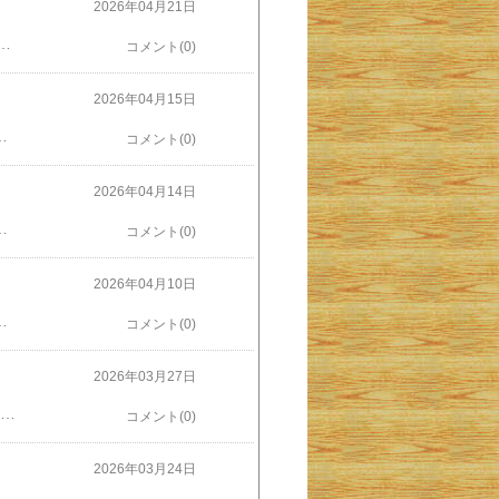
2026年04月21日
交換するのに使っています。誰かの誕生日になると私が最初に誕生日おめでとうメッセージを送り、それを皮切りにメッセージが飛び交います。今日は私がメッセージを受け取る番でした。まず朝の７時過ぎに長男から私にあてたメッセージが届き、私がそれに返事をしました。するとほどなく次男の嫁と長男の嫁からメッセージが届き、最後は次男からのメッセージが。次男からのメッセージは言葉ではなく彼の二人の娘（５歳と２歳の私の孫）が映った動画でした。上の孫娘「じぃじ、たんじょうびおめでとう」。つづいて下の孫娘「じぃじ、たんじょびおめれと」。そして下の孫娘がカメラの方に向かって走り出し何かわめいていますが、何が何やら分かりません。数秒の短い動画でしたが気持ちをほっこりさせる幼い子どもの力はすごいもの。おかげで今日は一日気分よく過ごせそうです。次男一家はゴールデンウィークになったら東京から奈良にやってきて、そのうちの一日は京都府に住む長男一家とも合流し、会食を予定しています。つまりじぃじとしては散財の機会なのですが、こんな大きな活力と腹いっぱいの笑顔がもらえるなら安いものと思いました。
コメント(0)
2026年04月15日
とそこの空間はこれまでより広々とし、新しいお店も入っていました。新たに入ったのは「かごの屋」と「あずさ珈琲」。改装前のあの大きな番号札と大きな声で番号を読んでくれる、田舎の食堂風のちょっと鄙びた感じのレストランも好きだったんですが、あそこで働いていた人たちは新店舗に雇ってもらっているのでしょうか。「かごの屋」側の壁面にはコテコテの大阪弁が書かれていて「らしさ」をアピールしていました。私は​KIXカード​を使って駐車場の利用料を割り引いてもらったり、レストランで料金をオマケしてもらったりと、いろいろと得をしていますが、昨日は搭乗ロビーが新しくなったために登場利用登録の機械がどこに行ったのかわからずうろうろしてしまいました。結局は同じ場所にあったのですが、動線が変わったために奥まったところに取り残された感じでした。利用しやすくなった搭乗ロビーですが、一つだけ残念なのは書店がなくなったこと。毎回寄っていたんだけどな。
コメント(0)
2026年04月14日
いていたのではなく、フォークロリストすなわち民俗学の研究者でもあったようです。進化生物学者ダーウィンの影響を受け「社会の進化」を唱えたヒューバート・スペンサーの説にも興味を持っていた彼はカリブ海の島でも参与観察を行い、民俗研究の成果を発表しています。とは言え、やはり展覧会の中心になるのは松江での生活。そしてそれ以降の「怪談」執筆に至る後半生。こんな地図を見るとすぐにでも、八雲や妻セツの足跡をたどりに松江に行きたくなってしまいました。そして非常に数多く展示されたもののなかにはこんなものも。左は八雲自身が描いた「雪女」のイメージ画像。八雲の筆によるこんな作品がたくさん見られるのもこの展覧会の魅力の一つです。そして、右は家族で作った「狢（むじな）」の渋団扇掛額。立体的な人形は物語冒頭の池のほとりで泣いている女性（実はのっぺらぼう）の姿です。大阪歴史博物館といえばちょっと苦い思い出があり、1年ほど前、大阪・関西万博の開催に伴って、​エクスポ70（大阪万博）の企画​を見に行ったものの期待外れでした。それで「歴博の展示はちゃっちい」という気持ちが頭にこびりついていましたが、今回は逆の意味で期待外れでした。つまり期待以上の素晴らしさでした。特別展は６月まであるし、また見に行こうかな。
コメント(0)
2026年04月10日
ら「置いておいてくれたら書いておくよ」と返事。ありがたい。持つべきものは息子。それに付け加えて「久しぶりに今夜は一緒にご飯食べる？」「いいね。」とやり取り。しばらくして息子とその嫁、二人の子どもたちも都合がつくことが分かりました。最初はおうちでごちそうしてくれるのかなと勝手に想像していましたが息子から「外で食べるのもありかな」と。ははぁ、そういうことか。ま、仕方ない。「お寿司でも食べに行くか？」とLINEすると、即座に返事がありました。「いやっふー！」そんなこんなで息子の住所氏名をかいてもらい、回る寿司屋（でも、皿によって値段が違うところ）に私を含めて５人がそろい久しぶりの会食とあいなりました。男子高校生と男子小学生の孫たちもですが、息子も食欲はなかなかのもの。少しも遠慮はありません。お会計は５人の合計１万７千円あまりの、ちょっと高い同意書代となりました。２ヶ月の間親族蘭が空白だった同意書が無事、埋まりました。ありがたい。持つべきものは近くに住む息子。なのか？
コメント(0)
2026年03月27日
した、ANA ARENAで年に一度開催される沖展。沖縄で活躍する芸術家たちの作品が一堂に会します。展示されている作品は絵画、彫刻、版画などの美術部門をはじめ書芸、陶芸、漆芸、木工芸、グラフィックデザインなどなど。アートの心得のない私もいくつか心惹かれるものもあり、逆に「なんじゃこりゃ」とさっぱりわからないゲージツもあり、数百点におよぶ作品を2時間ほどかけてみて回ってきました。お気に入りを３点選んで投票すると入場者によるランキングが後ほど発表されます。私も投票用紙片手に会場をまわりましたが、とにかく絵画でも彫刻でも具象的なものは分かりますが抽象的な作品になると何がいいかわるいかさっぱり分かりません。書芸などはどれもミミズがのたくったような（失礼）文字が立派に表装された条幅に掲げてあるのですが、さっぱり読めません。たまに読めるのがあるとうれしかったり。そんなわけで、私が心に残った３点は絵画部門、写真部門、グラフィックデザイン部門の３作品になりました。１点目は絵画部門のなかから選びました。これは​去年の続き​というか、老人と子どもをテーマにした同じ作者が描いた作品です。一目見て「あ、去年の続きだ」と分かりました。去年はタイトルが「トゥスイとワラビぬイサトゥばなし（年寄りと童のカマキリ話）」でしたが、今年は「トゥスイとワラビぬシグトゥ（年寄りと童の仕事）」。モデルも同じ人物かと思われます。２点目は写真部門から、宮古島の行事バーントゥを題材にしたもの。ナマハゲや鬼にまつわる、怖がらせて子どもに道徳を教えたり無病息災を願ったりする行事は全国にありますが、これもその一つ。被写体としては珍しいものでなく誰もがカメラを向けたくなるものですが、この作品はなかでも子どもの一瞬の表情を的確にとらえていて雰囲気が伝わってくると思ったので一票を入れました。３点目はグラフィックデザイン部門から。犬や猫の殺処分をゼロにしようとの趣旨で作られたポスターです。この部門にはいくつか選びたいものがあったのですが、やはりひと目で趣旨が伝わるものということで、こちらを選びました。中に書かれた文もじっくりと味わえて（実話かどうか知りませんが）心に残るものでした。毎年「沖展」に行くと、才能がない私ですが自分でも何か作りたくなってきます。まずは畑でも作りますか。
コメント(0)
2026年03月24日