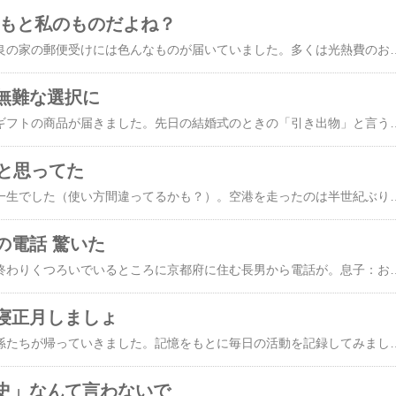
ともと私のものだよね？
半月留守をしていた奈良の家の郵便受けには色んなものが届いていました。多くは光熱費のお知らせとか市の広報とかいったもので、急いで開封しなければならないものはほぼ皆無。個人からの私信は一通のみでこれも今年は年賀状の受け渡しができなかったので、季節の挨拶をかねて近況をしらせてくれるものでした。そんななかに１通、気になるものが混じっていました。三菱UFJ銀行からです。シール式のハガキを開いてみると、そこには「長期間使用されていない口座のお知らせ」の文字が。そもそも三菱UFJ銀行に口座を持っていたことすら頭に浮かびません。しかし、そのハガキに書かれていた「休眠口座」の残高を見てびっくり。なんと３桁万円の数字が書かれているではありませんか。「これ、間違いではない？」と思い、急いで銀行の通帳をまとめてある引き出しを見てみると、たしかに三菱UFJ銀行の通帳がありました。そこに書かれていたのは普通預金を1000円預けた「おはじめ」の文字。それ以外何も書かれていません。「おはじ
無難な選択に
注文していたカタログギフトの商品が届きました。​先日の結婚式​のときの「引き出物」と言うか、祝い返しの品物です。自分で好きなものを選んで注文するカタログギフトをいただく経験はこれまで何度かありますが、不思議とカタログの中に「これこれ、これが欲しかった」というようなものはなかなか見つけられません。もちろん何を選ぶにしても、実際使うことがあるかどうかわからないカトラリーセットなどをもらうよりはずっとマシです（自分の結婚式の引き出物がそれでした）。今回もカタログを見ながらさんざん迷いました。最初は体重計をもらうつもりでした。奈良には体組成計がありますが、沖縄には体重計しかありません。見るとギフトのなかに体脂肪率などが測れる体組成計があったのでそれがいいと
メと思ってた
昨日はホントに九死に一生でした（使い方間違ってるかも？）。空港を走ったのは半世紀ぶり。関空11時45分発那覇行きの飛行機に乗るため、家を出たのが9時45分。通常は1時間ちょっとで行けるので「余裕をもって」２時間前に出発。その時点で阪神高速に混雑は見られませんでした。高市首相と韓国のイ大統領との会談の影響もなさそうだったので余裕をもって家を出た、つもりでした。好事魔多し（これも使い方間違ってる？）。​高市渋滞​ではなく別の大渋滞が発生。阪神高速で大型トラックが故障しました。阪神高速の東大阪線から大阪港線、湾岸線にかけてのろのろが続きます。普段15分で行くところが１時間以上かかって、故障車が止まっている付近を通り過ぎてようやく渋滞が終わるころにはすでに10時45分になっていました。飛行機の出発は11時45分ですが、普通はそれより30分ぐらい前にチェックインしていなければなりません。あと30分しかない状況。これはもう無理かも。たまに飛行機の出発が遅れるときがあるので、それに賭けるしかない。そこからいつも余裕をもってチンタラ走る阪神高速を、普段の２割増しで走りました。それでも車が詰まったところもあり、ずっとスイスイとはいきません。時間は刻々と過ぎていきます。ようやく関空橋が見えてき、橋を渡り始めたのが11時20分。すでに「最終チェックイン」時間を過ぎていますが、最後の望みにかけて、とにかく第2ターミナルに向かいます。第2ターミナルには第5と第6駐車場があり、建物に近い第5は満車のときがありますが、昨日の表示は「混雑」。運に賭けようと第5駐車場に入り、建物からはちょっと遠いけど空きスペースが
の電話 驚いた
昨夜８時すぎ。食事も終わりくつろいでいるところに京都府に住む長男から電話が。息子：お父さん、いま奈良にいる？いるんやったらちょっと頼みがあんねんけど。私 ：いるよー、どうした？息子：◯◯（嫁）が四国から帰る途中東大阪まで帰って来たところで車のタイヤがパンクした。 それで、いまロードサービス呼んでいるところ。もしかしたら迎えが必要かもしれん。 僕はさっき梅酒を飲んでしまったので迎えに行けん。もし必要となったら行ってくれへん？私 ：全然構へんよ。嫁は高速道路でパンクしすぐに下道におり、近くのコンビニの駐車場に入ったとか。そこにはいくつものラッキーが。・パンクしてすぐに出口があったこと・出たらすぐ
寝正月しましょ
怒涛の一週間が過ぎ、孫たちが帰っていきました。記憶をもとに毎日の活動を記録してみました。Day 1 夕方、那覇空港に到着、半年ぶりにじいじの家にDay 2 朝から読谷のホテルに行き、プール遊びや御菓子御殿見学などしてお泊りDay 3 ホテルを出て沖縄市の「沖縄こどもの国」で乗馬やヤギの餌やりなどを楽しむDay 4 朝から宜野湾のホテルのプールへ、その後サンエーパルコシティでママたちはお買い物Day 5 首里城に見学に行き、その後は浦添大公園で遊具を満喫Day 6 「おきなわワールド」でエイサーやハブとマングースのショーなどを楽しむDay 7 「釣って見つけるぼうけんの国沖縄」で釣り堀、熱帯魚すくい、昆虫、恐竜などを見て回るDay 8 朝食のあと、那覇空港でバイバイ4歳児が色付けをしたシーサーじいじ運転手の走行距離は500㎞近く。おうちでは徐々に慣れてきたじいじと孫たちがお遊び。最後に会ったのは半年前なので４歳児はじいじ
史」なんて言わないで