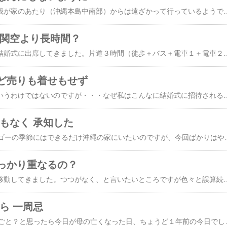
沖縄を直撃した台風、我が家のあたり（沖縄本島中南部）からは遠ざかって行っているようです。前回の第６号は結構きつくて、台風が通過中に外に出ると子どもは飛ばされるほどの風が吹いていたし、雨も家の前の階段はそれこそ滝のように水が流れ落ちていて足がとられそうになるくらい危険な状況でした。しかし、今回の台風７号は夜中にこのあたりを通過したせいもあるのかもしれませんが、それほどの恐怖を感じませんでした。断水に備えて水を確保しろとか停電時に電気以外で調理できる食材を準備しろとかの警告に私もそれなりに準備しました。でも空振り。まあ空振りでもやり続けることが大事だとは分かっていますが、案外ヘナチョコ台風だったなあというのが私の感想です。プランターの野菜にも影響はありませ
ー関空より長時間？
​昨日のブログ​に書いた結婚式に出席してきました。片道３時間（徒歩＋バス＋電車１＋電車２＋電車３）かけて朝から出かけ、帰ってきたのがついさっき。車で行くと１時間半ぐらいで行けるところでしたが、車で行くとアルコールがいただけないのでバスと電車を使いました。やっぱり片道３時間は半端なく遠かったけど、奈良交通と近鉄とJRをあわせて片道２千円あまりは思ったより安かったです。いただいたお車代は、車だと足りなかったでしょうがバス代と電車代をあわせてもお釣りが来ました。日本の公共交通機関は安いなあと思わぬところで感心。車だったらガソリン代と高速料金あわせていくら要ったかな（計算しないけど）。それに関西圏は首都圏に比べて電車が混んでいないので、ほぼ全行程座って移動することができました。
ど売りも着せもせず
​昨日のブログ​の続きというわけではないのですが・・・なぜ私はこんなに結婚式に招待されるのか考えました。自分自身の友人、知人の式に呼ばれた記憶はありません。最初に呼ばれてスピーチをしたのは一回りほど年の離れた従姉妹。その後は親戚もありましたが、たいてい呼んでくれるのは「教え子」。ただし私の専門とする科目は勤め先には専門の学科、専攻がなく、そういう意味での本当の「教え子ー恩師」の関係の学生は一人もいません。ではなんでこんなによく結婚式に呼ばれ、スピーチを頼まれるのか。それは30年以上続けていたアメフト部の部長や監督、チアリーダーの顧問をやっていたことが大きいと思われます。アメフト部の選手やマネージャー、チアリーダーの卒業生たちが結婚するときに私をちゃんと覚えてくれていて招待してくれるパターン。大学を卒業して数年だと、結婚する人たちはまだ私を覚えてくれているのでしょう。もう一つ大きいのが奈良県、吉野の森やオーストラリアで環境活動の関係の授業で学生を引率をしていたこと。通常の生活とはかけ離
もなく 承知した
10日ぶりの奈良。マンゴーの季節にはできるだけ沖縄の家にいたいのですが、今回ばかりはやむを得ない事情が…あさって姫路で結婚式があるんです。しかも「乾杯の音頭」を頼まれているものですからこれは欠席できません。人前でしゃべるのはホントは好きじゃないのですが、こんな職業（大学の先生でした）をしているとスピーチなんか簡単にできちゃうと勘違いされているみたいで、式のスピーチはよく頼まれます。全然得意じゃないのに。結婚式への招待自体は有り難い話ですが、そのうちほとんどで、いや全部でスピーチを頼まれてきました。主賓として呼ばれたり今回のように乾杯の音頭係として呼ばれたり。いずれにしろスピーチは必ずやってきました。去年の秋にも「乾杯の音頭を」と頼まれ、行ってみる
っかり重なるの？
本日、沖縄から奈良に移動してきました。つつがなく、と言いたいところですが色々と誤算続き。１つ目の誤算は飛行機の出発が遅れたこと。ま、ピーチではときどきあることですが、我々が乗る飛行機（どこかから那覇にくる便、その飛行機がそのまま那覇ー関空便になる）の那覇到着が遅れたため、「機材繰り」に影響が出て１時間あまり出発がずれ込みました。関空到着も１時間遅くなり、朝の10時に沖縄を出て、奈良に着いたのは夕方。移動が一日仕事になりました。２つ目の誤算はバナナ。​３週間前に庭でできたバナナ​は収穫後、房に分けて屋内で吊るして熟させていました。でもまだ熟し方が十分でなく、そのまま沖縄の家においておき留守の間に熟しすぎてはいけないと思い、リュックに入れて奈良に持ってくることにしました。奈良ではいろいろな人に未熟のバナナを配って熟すのを楽しみにしてもらおうという計画だった
ら 一周忌
姉から珍しくLINE。何ごと？と思ったら今日が母の亡くなった日、ちょうど１年前の今日でした。去年はゴールデンウィークを沖縄で次男一家とともに過ごし、彼らを5月5日に見送った後、私も5月8日に沖縄から奈良に移動しました。奈良にいるし「母の日」ということもあり、ちょっと顔を見せに行ってこようと奈良から和歌山の実家に帰省したのが11日。入院中の病院にお見舞いに行き母と面会して、何を言っているかは聞き取りにくい状態でしたが