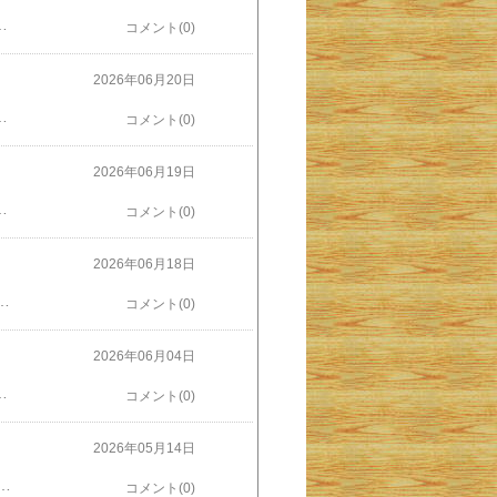
んでした。マンゴーの実も強風で落ちたものはありません。雨もやんだので家の庭や外周りをチェックしましたが台風被害らしいものは見当たりませんでした。気象情報を見るとむしろ、奈良県など近畿地方の方が梅雨前線の影響もあって土砂災害が起きやすくなっています。奈良の家にセットしてあるリモートカメラを見てみると、こちらの方が大雨になっている模様。奈良の家は高台にあってハザードマップを見ても土砂崩れが起きやすい地域ではなく、川の氾濫域でもないので災害が起こる心配はほとんどありませんが、近くには土砂災害危険地域もあって、そちらの方が心配になってしまいます。奈良にいるとき毎朝ジョギングで行く川沿いの土手道も、今ごろは水びたしで走るどころではないでしょうね。
コメント(0)
2026年06月20日
車だと座って移動できますが、電車と違って居眠りも読書もできません。大雨が降っても電車では全然気にならないし。式自体はとってもいい感じでした。新婦さんの出身である沖縄の要素を入れた「乾杯の音頭」が思った以上にウケました。今日の式は新郎の地元でおこなわれたので、新婦の親族や友人の多くは昨日または今日のフライトで本土にやってきたそうです。今もやはり沖縄はちょっと遠いところですね。でも出席者の中には冠婚葬祭用のきれいなかりゆしウエアを着ている人もいて、逆に新郎側の出席者の中にはかりゆしウエアを生で初めて見たと言う人もいて、ちょっとした異文化交流（？）になりました。沖縄出身の花嫁さんは純白の素敵なウエディングドレスでしたがお色直しはなし。琉装も見てみたかったですね。
コメント(0)
2026年06月19日
れた森の中や外国で数日のあいだ寝食をともにし、あちこちに連れて行かれたり通訳をしてもらったりして、頼るのはこの人しかいないとなるため、若い人の中には私との距離をグンと近く感じた人もいたのだと思います。そんなことから仲良くなった学生は活動が終わった後も私の研究室に遊びに来たり、中には私の家に遊びに来てバーベキューをしたりするようになりました。明日の結婚式で私を招待してくれた彼も吉野やオーストラリアに来た一人。その後は沖縄でも交流が続いています。明日の結婚式、参列者の席次案内にはきっと私との関係が「新郎の恩師」となっているでしょうが、私は彼の専門科目を教えたことはなく、真の意味で恩師ではありません。むしろ吉野やオーストラリアの森で一緒に汗を流し、同じ釜の飯を食った仲間。卒業後も私の家（奈良でも沖縄でも）にやってきてはいっしょにバーベキューを楽しんでいる年の離れた友人です。頼まれているスピーチをするために色々彼のことを考えていると結婚式がだんだん楽しみになってきました。
コメント(0)
2026年06月18日
と主賓はおらず、私が唯一のスピーチを行う賓客でした。来年の６月にもすでに１件出席予約が入っています。今のところ何も言われていませんが、きっとスピーチは頼まれることになるんでしょうね。そして今日、別の卒業生からLINEが入り11月に結婚式をするという報告を受けました（ぎくっ）。でもよく聞くと、式は遠方で行い家族を中心としたこぢんまりとしたものになるので私は招待されないようです（よかった）。結婚が正式に決まったので「近々会ってゆっくり話をしたい」と思って連絡をしてくれたのでした。そういうことなら大歓迎。ゆっくりお話しましょう（そのときはまた奈良に帰ってこないといけないけど）。しかも彼女はびっくりする提案を。「式のときの両親への感謝の手紙を添削してください」。まさかそんなものの依頼を受けるとは。たしかに私は、彼女のも含めて色んな人の文章を添削、指導してきました。レポート、論文だけでなく就職を目指している人の自己推薦の文章やエントリーシートなど、様々なものを添削してきました。しかし「両親への感謝の手紙」の添削は初めてです。考えてみると、これも文章ですから添削した方がいいのかな。あんまり変な「感謝の言葉」は聞いたことがないですけどね。結婚式には出ませんが、誰よりも先に「感謝の手紙」を読めるなんてすごくオトクな経験。二つ返事でOKしました。
コメント(0)
2026年06月04日
のですが・・・リュックの中が蒸れ蒸れ状態だったからなのか揺さぶられたからなのか、リュックを開くとバナナの多くはすでに過熟状態に。マシなものを息子の家に届け、あとはすべて皮を向きラップに包んで冷凍しました。しばらくバナナは買わなくていい。３つ目の誤算は雨。なんと私の帰寧にあわせたかのように、近畿地方が梅雨入りしました。今回の奈良滞在は数日しかありません。その間に庭の草刈りをする予定にしているのですが、本日関西空港に着いた時点で小雨に降られ、奈良に帰ってきても雨が降ったりやんだり。草刈りは機械を使う関係で、草は乾いておいてもらわないと困ります。天気予報では私の滞在中ずっとぐずつき気味みたいなことを言ってます。草刈り、できるだろうか。でも最大の誤算は台湾の南にある熱帯低気圧が台風になって私の帰沖を邪魔するパターン。それだけは避けたいです。
コメント(0)
2026年05月14日
、話もしました。去年は5月13日に私が腰の手術を受けた半年検診の予約があったので、その日は奈良にとんぼ返り（往復8時間）。面会した母はもう数カ月も口から栄養をとっていないためにがりがりに痩せていて「どうしてこんなので生きていられるのだろう」と思うくらい、いつお迎えが来ても不思議ではない状態でしたが、「これで半年近くもったのだし、すぐにどうということはないだろう」と思っていました。母にはそのうちまた会いに来ようと思っていました。奈良に戻った後、姉から連絡が来たのが14日朝６時過ぎ。誰にも看取られず苦しみもせず母はまさに老衰で逝きました。姉はLINEに「去年もこんな青空で木々の緑が鮮やかだったね」と書いていましたが、どうだったか私は何も覚えていません（笑）。ま、雨は降っていなかったでしょう。当日の天候は忘れましたが、母のことはもちろんよく覚えています。葬儀はキリスト教式だったので、命日とか一周忌とかの行事は行いません。姉とは「我々がこうして元気でいて、時々思い出してやることが彼らへの供養かもしれないね」と話し合いました。姉は、介護施設から返してもらった両親の名前の入ったタオルを今も使っているそうです。
コメント(0)