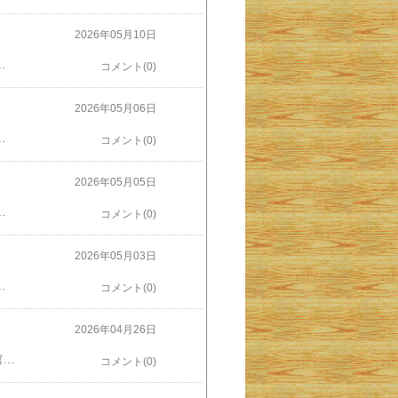
2026年05月10日
で飛行機が見られるスポットとして瀬長島に行くのが好きな私。彼女も行ったことがないということなのでワクワクしながら行ってみました。うーん、瀬長島と変わらないな、ちょっと期待外れ。しかも瀬長島だと離陸、着陸両方見られるけどここは着陸のみ。などと思っていましたが、より間近に見える場所があるとのこと。公園を出て千里川の堤防がまさに滑走路の直前。川を越えると飛行機はすぐに着陸です。ここだと飛行機が自分の頭のすぐ上を通過していき、こわいぐらい。これは瀬長島よりずっとずっと近い！豊中つばさ公園、ちょっと期待外れなんて言ってすみません。公園の愛称ma-zikaは「間近」のことでしょうが、誰もがmazi-ka「マジか」と言いたくなります。私もマジ興奮しました。
コメント(0)
2026年05月06日
でじいじのところに行って、酒盛りをしよう」それはいいけど、「お酒を飲んだら帰れなくなるのでは？」と問うと、「泊りがけでいく」と。彼は弟一家がその日の朝まで私のところにいたことを知らず、ちょうど入れ替わりになりました。私は次男一家を送り出した後に彼らが使ったシーツを洗濯し布団を天日干ししておいたのですが、それらをまた取り出して、今度は長男と孫の、男二人のために再び準備。昨夜はさんざん飲み食べ、早めに就寝。今朝は彼らが寝ている間にルーティーンのジョギングと入浴をすませ、その後彼らの朝食を準備して起こしました。まるで次男一家の滞在が１日延びたようなものです。二人は先ほど帰っていきました。これでようやく一人になれるかな。子どもたちがいつまでもお父さんを頼ってくれるのはうれしくもありますが。ふぅ
コメント(0)
2026年05月05日
あった熱も引いてます。思えば昨夏、長男の子ども達二人（高校生と小学生の男子）が沖縄の我が家に来たときも​私は39度の熱を出しました​。普段めったに風邪を引かないのに誰かが来ているときの私の弱さが分かりました。でも弱い一方、速効で治してしまう強さもあって昨夏も今回も一気に憔悴し一気に回復のパターンは一緒です。昨夏など39度の熱を出した翌日、ケロッとして海で泳いでいましたからね。にしても何でこんな時に限って･･･人はこれを孫熱（造語）と呼んでいます。さて、そろそろ彼らを送る準備をしなくては。
コメント(0)
2026年05月03日
いて「じいじ、じいじ」と寄ってきました。東京からのお客さんに加えて、京都府に住む長男一家も加わり昨夜は近所の居酒屋で私の誕生祝い。とは言っても「誕生祝い」らしかったのは最初の乾杯のみ。あとはドライバーの私以外が全員で酒宴（もちろん大人だけ）。「誕生祝い」が終わったら会計は私。次男一家を私の家に送り、長男一家を彼らの家に送る、ドライバーも私。主賓の大役を相務めさせていただきました。さて今日は奈良公園をはじめ、あちこちに孫を連れて行きます。どこもかしこも混んでいるんでしょうね。
コメント(0)
2026年04月26日
浦添市美術館で開催中の「YUMEJI TAKEHISA展」を見てきました。岡山にある夢二郷土美術館の作品から130点ほどが出展されていましたが、ゆっくりと見て回っているとあっという間に１時間半ほどが経っていました。私は、実は岡山にある郷土美術館には行ったことがあります。瀬戸大橋ができて間もなくの頃、兵庫県に住む妻の両親を車に乗せて橋の見物がてら行った記憶があるのでもう40年近く前の話です。改めて再見し、私は岡山で一体なにを見てきたのだろうと情けなくなりました。夢二はただの美人画家ではなかったんです。もちろん夢二は画家、アーティストです。でも単なる人物画、とくに日本女性を「夢二式」で美人画として描いただけの人ではなかったのだとよく分かりました。晩年の欧米滞在中に描いている西洋人女性などは全くタッチが違いますし、風景画や静物画など印象派的なタッチの絵も描いています。しかも、彼の才能は絵だけにとどまりません。彼は自分が描いた絵をいかに世に知らしめるか、何をどう生み出せばよいかを熟知していたように見えます。出展されている作品にはいわゆる絵画以外にも、楽譜のジャケットや雑誌の表紙、葉書、版画、染色、グラフィックデザインといった分野のものもありました。しかもそれらは頼まれたものを引き受けたというより夢二が企画段階から主体的にかかわったものばかり。夢二はプロデューサーであり、ディレクターであり、それらをすべてそつなくこなす天才マルチクリエイターでした。夢二は単なる美人画の画家ではない、稀代の鬼才であり奇才だったのです。それを私は、今まで夢二＝美人画と思い込んでいました。岡山の美術館に行ったはずなのに。美術館の入り口にチケットの絵【アネモネ】が「顔出し看板」になっていました。どんな沖縄美人が顔を出してくれるかな。
コメント(0)