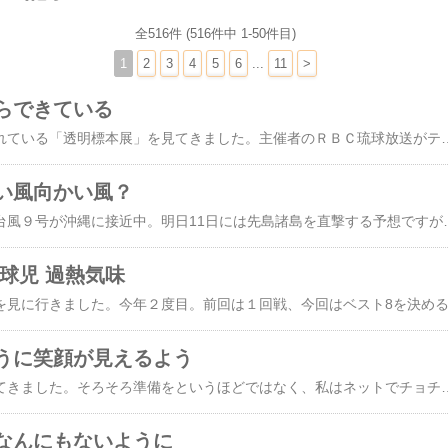
全516件 (516件中 1-50件目)
1
2
3
4
5
6
...
11
>
らできている
浦添市美術館で開催されている「透明標本展」を見てきました。主催者のＲＢＣ琉球放送がテレビニュースの中で展示会を広報しており、その絵の不思議さに惹かれ見に行きたくなりました。「透明標本」という言葉は今回はじめて知りました。一見、骨格標本に似ていますが、骨格標本は生物が持つ自然の色しかなくてたいてい白っぽいものが多いのですが、透明標本は「生き物を酵素につけることで肉質を透明にし、染液で硬骨を赤く、軟骨を青く染色」（ＲＢＣのサイトより）しているので彩りがきれいです。筋肉がなくなっている骨格標本とは違い、タンパク質を固定する透明標本はより生きている姿に近く出来上がるそうです。軟骨は赤、硬骨は青の色素で染められるので、トカゲの標本は全体が赤っぽく
い風向かい風？
大型で「非常に強い」台風９号が沖縄に接近中。明日11日には先島諸島を直撃する予想ですが本島でも風が強くなっています。しかしまだはるか南にあるために本日も小学生から高校生は普通に登校しています。そんななか、私も普通に運動公園にジョギングに出かけました。いつもならもっと早い時間帯に行くので子どもが登校する場面とは重ならないのですが、今朝はちょっと朝寝坊。いつもより１時間遅い６時半ぐらいに家を出ました。運動公園の一周850mのトラックを７～８周するのが日課。しかし今日は素直にトラックを回れませんでした。と
球児 過熱気味
うに笑顔が見えるよう
お中元の季節が近づいてきました。そろそろ準備をというほどではなく、私はネットでチョチョイと送っておしまい。私が毎年お中元とお歳暮を贈る人が５人います。贈るものは毎年（２回とも）同じで奈良県生駒市にある「​高山かきもち​」。かきもちの種類は送る相手によって多少ちがいますが、毎回同じ人には同じものなので選ぶ苦労もないし、向こうもきっと「そろそろヨッサンからかきもちが送られてくる頃かな」と期待していると思います。お中元やお歳暮を贈る５人のうち３人は現役時代の私の秘書というか助手だった人たち。あとの２人は教え子です。現役の頃から上司や部下という関係で贈り物のやりとりをしたことのない職場でした。なのでリタイヤしたのちも続いている贈り物のやり取りはいずれも気の張らない友人関係の人たちばかり。年齢は私よりずっと若い人たちですが、みな年の離れた友達で、このうちの何人かは一人でまたは家族と一緒に私の沖縄の家に泊りがけで遊びに来てくれたりもしています。面白いのがお中元やお歳暮に対する反応が、人それぞれまちまちなことです。L
なんにもないように