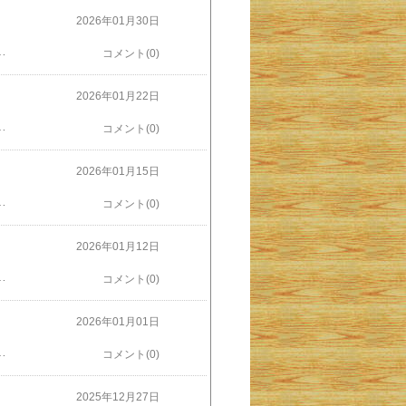
2026年01月30日
め」した日付は18年3月24日となっています。「８年前に何かあったっけ？」と一瞬思いましたが、思い直しました。「この18年というのは、西暦ではなく平成なのでは？」。平成18年というと妻が旅立った年。亡くなったのは１月で、その年の３月に妻の遺産を相続するために口座を開設したのでした。三菱UFJの口座にしたのは妻がこの銀行の口座を持っていたから引き継ぎが簡単だと思ったのです。しかし私のメインバンクは他行。都銀や地銀などいくつか使っていますが、三菱UFJはまったく眼中にありませんでした。そんなわけで20年近く何も手を付けずに放ったらかしにされていたのが20周年ということで（？）お知らせがきたのでしょうか。元々私に属するお金ではありますが、まったく頭になく当てにもしていなかったお金なのでまるで宝くじにでも当たった気分です。とは言え、おケチな私ですからこれで何か散財をしようという気はありません。妻が遺してくれたお金、しっかり考えて大事に使わいます。
コメント(0)
2026年01月22日
思いました。ところが依頼する直前にカタログをもう一度見直してみると、それは体組成計ではなく単なる体重計。現在あるものと機能は変わりません。私の見間違いでした。ギフト選びは振り出しに。お酒や食器、生活小物、レストラン招待、台所用品、バッテリー充電器などの電化製品も。どれもすぐに必要なものは見当たりません。普段飲んでいる数倍の値段のワインでちょっとしたぜいたくをしてみようかとも考えましたが、味の違いが分かる人ではないのでそれももったいない話。あれやこれやと考えて、結局選んだのは米沢牛のカレーレトルトセット。３種類で計８食分入っています。これなら無駄なく使えるでしょう。というわけで早速ひとつ開封して、おいしくいただきました。ごちそうさま～。
コメント(0)
2026年01月15日
見つかったのでそこにとめました。そのとき車内ラジオはニュースアナウンサーが「11時30分になりました」と告げました。いよいよ厳しくなりましたが、とにかく運を信じてセキュリティ・チェックに向かい自動サインインした「搭乗券」が示されたスマホを提示。セキュリティの入り口で「ちょっと待ってください」と待たされましたが最終的に「入ってください」となりました。セキュリティを通っていると「沖縄」と書いたボードをもったグラウンドスタッフが立っています。よく時間が来てもノーショー（乗り口に現れない客）を探している、あの光景です。手を上げ「私です」と伝えて、そこからダッシュ。セキュリティから搭乗口、そして飛行機のタラップをダッシュ。当然、私が最終の乗客でしたが、タラップを上がったところにはまだ機内に入っていない人が数人並んでいたので、みんなを私のために待たせたのではない感じでほっと安心。半世紀前、東京成田→サンフランシスコ→トロントと乗り継いでカナダに行ったことがあります。そのとき成田からサンフランシスコへの便の到着が遅れ、サンフランシスコでの乗り継ぎがぎりぎりになったことがありました。その便に乗らなければ当日トロントには行けません。その連絡が空港に入っていたのでしょう。サンフランシスコに到着するとすぐにグラウンドスタッフが乗り継ぎ便の搭乗口を教えてくれ、あの広い大空港を何百ｍも走りました。そして乗り込んだ飛行機はすべての乗客がすでに着席し待ってくれていました。乗り込んだ直後私の名がアナウンスされ乗っていることが確認されました。あのときに比べればまだマシだったかな。
コメント(0)
2026年01月12日
にコンビニがあったこと・コンビニが私の家から20分ぐらいだったこと・私が晩酌をしてなかったことそこからは息子と嫁と私の３人のグループLINEのやりとりになりました。混んでいてロードサービスを30分以上待たないといけないとか、スペアタイヤがあるかどうか、あってもスペアタイヤが使えるかどうかわからない、などなど。それを聞きながら（読みながら）私は自宅待機。もしロードサービスが来てもスペアタイヤが使えないと車に乗って自宅に帰ることができず、その場合は私が迎えに行くことになります。やきもきすること1時間余。そろそろおやすみ時間になる頃スペアタイヤで帰れると連絡あり♪ようやく寝られました。
コメント(0)
2026年01月01日
をちゃんと覚えていましたが、２歳児はうっすらとしか記憶がなかったようで初めは警戒していました。アヤシイ奴には簡単に近づかない。それが生き物の生き残り戦術として正しい行動だと思います。でも毎日一緒にいるうちに２歳児もじいじに慣れ、危ない奴ではないと分かると警戒心を解いて、膝に乗り、ご飯を食べさせてもらい、ついには「じいじ一緒に遊ぼ」と向こうから誘ってくるようになりました。今日空港でバイバイするときは４歳児は「また来ていい？」と言い、２歳児はじいじをまねて「また来てね」ですと。もちろんこのかわいい孫たちにはいつでも会いたいし沖縄に来てもらいたい。けれど、さすがに８日間寝食を共にするのはいくら家族でもそれなりに気を遣い、疲れます。「孫は来てよし帰ってよし」は誰が言い出したのか知りませんが、けだし名言。いまは「帰ってよし」状態ですが、このしんどさを忘れたころにまた「来てよし」の気持ちがやってくるのでしょう。
コメント(0)
2025年12月27日