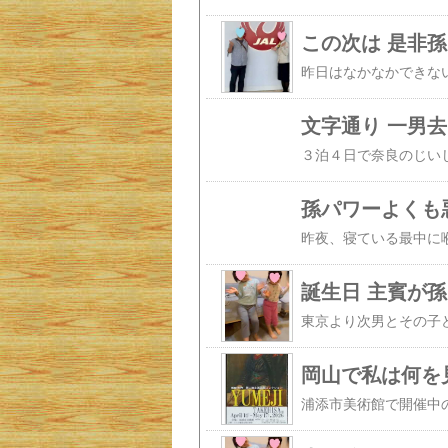
この次は 是非
文字通り 一男
孫パワーよくも
誕生日 主賓が
岡山で私は何を