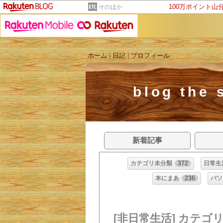
100万ポイント山
そのほか
ホーム
|
日記
|
プロフィール
blog th
新着記事
カテゴリ未分類
372
日常生
本にまあ
236
パソ
[非日常生活] カテゴ