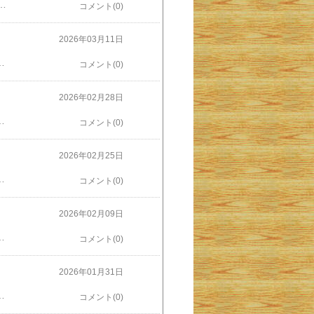
相があってはいけないと当日の足取りをなぞってみました。まず、私の家からホテルまではどれくらいかかるでしょう。実際に走ってみると、距離的には遠くありませんが間に繁華街を通るので50分弱かかりました。朝の９時半に迎えに行くことになっているのでラッシュ時ということを考えると、８時半出発はマストです。次にホテルから彼女が希望する観光スポットまで。こちらは10分弱。そしてそこから空港までも10分強。ホテルで彼女たちをゲットさえしてしまえば後は渋滞など気にしなくてもよさそうです。まずは予定通りの時刻にホテルに着くことに気をつけておけばいい感じ。それにしてもお孫さんがもう大学4年生とは。高校入学の相談に乗ったり、進学のための各種レポートの添削をしたりしたのがつい昨日のよう。次はエントリーシートの添削かな（笑）。十年ぶりの彼女はどうなっているでしょう。今回初対面のお孫さんはどんなお嬢さんでしょう。あと一週間、楽しみ楽しみ。
コメント(0)
2026年03月11日
まで寝られるだけ寝ようと思っていましたが、８時頃に騒音で起こされました。我が家はごみ収集場所がある角の家、本日は「燃やせないゴミの日」なのでした。目が覚めてしまったのでそのまま起床し、ジョギングに出ることに。本日は平城宮跡一周コースにしました。いつも変わらない広大な土地にお仲間や犬の散歩がちらほら。驚いたのがこれ。なんじゃこりゃーと、思わず走っている足を止めて写真を撮ってしまいました。あとで検索してみると、ひな祭りのルーツを再現した、「​平城京ひいな祭り​」というのがいま開催中なんだとか。ちょっと奈良を留守にしている間にそんなことが行われていたとは。まったく知らずに通りかかった私はすっかり驚かされてしまいました。それにしても大胆なことをやってくれるなぁ。ま、面白そうだけど。
コメント(0)
2026年02月28日
ーでした。その年表を見返すと、あらためて彼のすごさが分かります。彼がプロデビューしたのは1958年。終戦からまだ十年ちょっとしか経っていないニッポンは力道山や長嶋らに、敗戦の喪失感から抜け出す雄姿を見ていたのだと思います。年表を見るとデビューした年から新人王はもちろん、ホームラン王、打点王も獲得していたのですね。彼にまつわる有名なエピソードは数多いですが、あの天覧試合のサヨナラホームランはデビューした翌年のことだったようです。またホームランを打ったのにベースを踏み忘れて記録としては「ピッチャーゴロ」のアウトとなったのは新人の年。デビューした年の開幕戦で金田正一投手から４連続三振をくらった話も有名ですが、その翌年の開幕戦では金田からホームランを打ったりも。伝説的な話が満載の長嶋茂雄。巨人ファンだけでなくプロ野球ファン、そして国民に愛される理由を再認識した展示でした。
コメント(0)
2026年02月25日
選手がよく見られました。バッティングケージに入っている選手、トスバッティング、ティーバッティングをしている選手らが目の前にいます。どうせキャンプ地を訪れるのならこうじゃなくてはいけません。試合を見るなら本土でも見られますが、こうして目の前で近本が、中野が、デイベイニーが、前川が、梅野が、熊谷が（きりがないのでやめます）・・・快音を残してバッティング練習をしているのを見られることこそがキャンプ訪問の醍醐味です。選手との触れ合いもまたキャンプの楽しみの一つ。新外国人投手ルーカス選手や湯浅選手と触れ合い、一緒に写真撮影も。こんな人もいました。空港から直接キャンプ地に直行？それともホテルをチェックアウトしてこの後空港に向かうのかな？超満員の人でごった返していた前回とちがって、キャンプを十分に堪能した一日でした。今ごろ打ち上げ、してるかな。
コメント(0)
2026年02月09日
あります。」そう言われたので「待っていると自然に直りますか？」と聞くとそうだとの返事。「でも、エラー番号というのも出ているんですけど」と告げると「エラーが出ていますか。では故障も考えられるので点検をしに伺います」と。ただし「伺うのは午後からになります。時間はお昼ごろになると分かるので、そのときにお知らせします」ということでした。その時９時台前半です。ふぅ。今朝はお風呂、あきらめるか。と思っていましたがさっき（電話の２時間後）お湯が出ました！やはりただの凍結だったみたいです。このような自然解消する場合でもエラー番号は出るのですね。「お湯、出ました～」と会社の方に連絡を入れて修理依頼をキャンセルしました。私も（たぶん以前と同じケースなので）「自然治癒」もありうるかもと思ってはいましたが、なかなか直らないしエラー番号が出ていたので心配が先に立って、電話をしてしまいました。次からは同じケースで心配しないようにエラー番号562、しっかり覚えておこう（ここに書いたから大丈夫）。
コメント(0)
2026年01月31日
ために、と読書用の本を持っていっていたので早速とりだして読み始めましたが、その途端名前を呼ばれました。「検査スケジュールに余裕ができたので、これからすぐにエコーの検査ができますが、どうしますか？」と尋ねられました。無論こちらは早くやってもらった方がありがたいので、二つ返事でOKしました。エコー検査は20分もかからず終わりましたが、そこからCTの予約時間までには１時間以上あります。さすがにCTの方は予約した時刻通りになりましたが、１時間ただ無為に待っていたわけではありません。CT検査の準備のために血圧や体温を測定したり体調を確認したり、何やらの（よく分からない）点滴をしたり、CT検査の同意書のチェックをしたりと、いろいろとやることがあったので検査までの時間はあっという間に過ぎ、待たされたという感覚はほとんどありませんでした。そしてCT検査は10分ほどで終了。読書はあまり進みませんでしたが会計を済ませたのが14時55分。今回も効率よく診ていただくことができたというお話。
コメント(0)