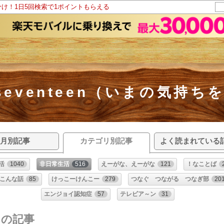
分け！1日5回検索で1ポイントもらえる
e seventeen（いまの気持
月別記事
カテゴリ別記事
よく読まれている
活
1040
非日常生活
516
えーがな、えーがな
121
！なことば
こんな話
85
けっこーけんこー
279
つなぐ つながる つなぎ部
20
エンジョイ認知症
57
テレビア～ン
31
リの記事