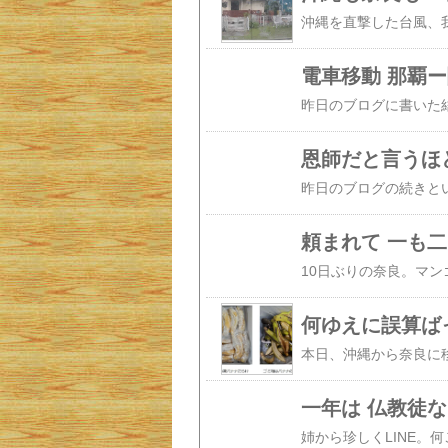
電車移動 那覇
恩師だと言うほ
頼まれて 一も二
何ゆえに誤算ば
一年は 仏教徒な