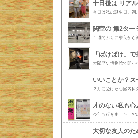
十日後は リアル
関空の 第2ターミ
「ばけばけ」で
いいことか？ス
才のない私も心
大切な友人のた