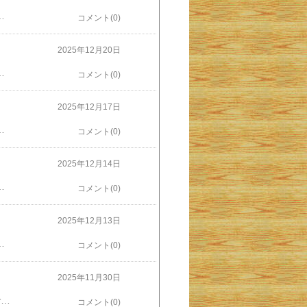
トが。チューリップやヒマワリの花の絵をかいたり貼り絵をしたり。そして「感謝」の手紙。さすがに文字は親の代筆でした。「じいじ いつもやさしくあそんでくれてありがとう。これからもげんきでいてね。だいすきだよ」と。こんなことを言われたら、多少しんどくても「どんどん遊びに来てちょうだいと」言いたくなります。ただ、10年後彼女が中学生になったときにどう言っているかは分かりませんが、それはそれで面白そう。この手紙を残しておいて、14歳の孫娘に見せてやり、どんな顔をするのが楽しみです。って私も人が悪い。
コメント(0)
2025年12月20日
PCデスクを廊下に出して問題はなかったのです。ただプリンター複合機だけはリビングにあった方がいい。そこで複合機を１台目の冷蔵庫の上に載せました。結構デカくて重い複合機がすごく高～い場所に設置されたのです。複合機の注意書きには「二人で作業すること」となっていましたが、手伝いはおらず20Kg以上ある複合機を一人で脚立に乗って設置しました。コピーを取るときに天板を上げると、天井につきそうです。そもそも、下からはプリンターの上にあるメニュー表示が読めません。何かトラブルがあったり紙やトナーの交換をするたびに脚立を持ち出していました。それもこれも冷蔵庫のせい（自分のせいか）・・・その冷蔵庫が今日、引き取られていったのです！行先は奈良の我が家からは片道１時間半ほど行った京都市北部。私のミニバンに高さ150cm以上ある冷蔵庫を載せ、私が運転して運びました。新しい居場所に着いて、新しいオーナーと一緒に車から重い冷蔵庫をおろしました。場所をとっていた冷蔵庫の厄介払いができたのですから、それくらいの労力はいといません。そうしてPCデスクはリビングに戻り、複合機が目よりも下におりてきました。複合機がめっちゃ使いやすくなりました。って、これが普通なんですよね。
コメント(0)
2025年12月17日
が出ているものはそれらを切り落とさなければなりません。結局そちらの作業の方が手間がかかり、１時間半ほどで庭にこんもり剪定ゴミの山ができました。そこで気がつきました。「これでは、​バスケをしにやって来る近所の子どもたち​の遊びの邪魔だ」。いったん庭の真ん中に積み上げた剪定ゴミの山をもう一度フェンス際の、バスケ遊びのじゃまにならないところに寄せました。これで子どもたちも心置きなく遊べるでしょう。この剪定ゴミ、もうしばらくそのままにしておき枯れて「かさ」が減るのを待って、その後枯れ枝粉砕機にかけて細かなチップにします。それを45リットルゴミ袋に入れて「燃やせるゴミの日」に出す予定。先はまだ長いけれど、ご近所迷惑になっていた懸案事項がこれでひとつ解決です。
コメント(0)
2025年12月14日
場に行けたけど、沖縄からと考えると私の方がずっと遠くから、エッヘン（いばることではない）。でも、上には上が。新婦の学友で私もよく知っているもう一人の出席者はこの式のためにオーストラリアから来ていました。それに比べると茨城も沖縄も近いものです。彼女は奈良に実家があり、もう何年も前からオーストラリアで働いたり学生生活を送ったりしています。今回はやはりこのために数日前にオーストラリアからやってき、１週間後にオーストラリアに戻るとか。旅費も相当かかっていることでしょう。「お車代」はいくらもらったの（笑）なんて下衆の勘繰り。もちろん、本人にも新婦にも聞いていませんが。ことほど左様に結婚式の引力ってすごいものがありますね。でもそれだけの価値はあると、出席して改めて感じた次第。
コメント(0)
2025年12月13日
依頼されていましたが、ここにはちょっとした「罠」がありました。これまで出席してきた結婚式では新郎新婦それぞれの上司などが来賓の祝辞を述べ、それが終わると乾杯になるのが一般的な流れでした。しかし、会場に入ってからホテリアーが近づいてきて言うには「今日は来賓の祝辞はありません。式は乾杯から始まる流れになります」と。つまり私が乾杯の音頭取り＆唯一の来賓だというではありませんか。こっちは乾杯の音頭係という、言わばナンバースリーだと思って気軽に考えていたのに「唯一の主賓」ですか。そうは言われても今さら主賓として滔々と挨拶することもできません。というか主賓という名の上司連中を呼んでいないのは新婚夫婦がざっくばらんな結婚披露パーティーにしようとしている意図の表れと解釈し、私もそれに合わせて極々ざっくばらんなスピーチを２～３分だけ行い、その後に「カンパーイ」の発声をさせていただきました。新婦の友人や新婦の親から「簡潔でいい挨拶だった」と感想（お世辞？）をいただいたので「まいっか」。
コメント(0)
2025年11月30日
今週はJリーグの最終節*、昨日は琉球FCの応援に沖縄県総合運動公園(ひやごんスタジアム）でサッカー観戦してきました。*J2、J3奈良にいるときは奈良クラブを、沖縄にいるときは琉球FCを応援するコウモリサポーター（笑）。しかも今シーズンは奈良も琉球も同じJ３に所属しています。琉球FCはJ2から転落してからあまりいいところなく、今シーズンも低迷しています。奈良は下部のJFLから昇格して３シーズン目ですが、今年は最終節までJ2への昇格争いを演じ頑張っていました（結果は一歩及ばず）。さて今年の琉球FC。昇格争いに顔を出すでもなく観客数もいまいち。観客のシーズン平均2千人台は寂しい限りです。ただ昨日は最終戦とあってそこそこにぎわっていました。ハーフタイムには食べ物ブースのまわりにも人があふれていて、勝敗関係なく、生でサッカー観戦を楽しもうという雰囲気がありました。試合は前半０－０からの後半、16分に琉球が先制点を入れサポーターは沸きました。ただし、その7分後に追いつかれて結局は１－１のドロー。勝ちきれなかったけど、相手は優勝争いの八戸なのでよくやったと言うべきでしょうか。こういう試合を何試合も見せられてきた観客はサバサバしているように見えました。日の当たるバックスタンドはガラガラでしたが、メインスタンドはそこそこ入っており入場者数は主催者発表3543人。今シーズン私は結局、奈良も琉球もそれぞれ１試合ずつしか生観戦しませんでしたが、やはり順位が表す通り奈良の方がいいサッカーをしていて、琉球は最終戦も地元の利を生かせないイマイチ迫力に欠ける試合ぶりでした。来年は奈良と琉球が優勝争いを演じて、J２にアベック昇格して欲しいものです。
コメント(0)