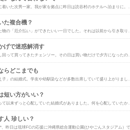
おととい夕、那覇空港に着いた次男一家。我が家を拠点に昨日は読谷村のホテルへ泊まりに。私もお供兼運転手です。４歳と２歳の孫娘たちには引っ張りまわされています。今日はホテルをチェックアウトしたあと海岸に行ったり動物園（沖縄こどもの国）に行ったり。すべては彼女たちのエンターテインメントが中心。夜は親たちはグラスを傾け、私は孫たちのベッドサイドで不寝番（うそです。私も寝ました）。空港に着いて久しぶりに再会したときはちょっと距離を置いていた２歳児も今は躊躇なくじいじの膝に来ます。そして４歳児からはこんなプレゼン
いた複合機？
本日はながく懸案だった物の「厄介払い」ができたいい一日でした。それは以前から引き取り手を探していた、我が家の冷蔵庫。３年ほど前からもらってくれる人を探していましたが、なかなか引き取り手が見つかりません。最終的には大型ごみかなと思っていましたが、普通に使えるものなのでもったいないと思っていました。それが今朝もらってくれる場所が見つかり、「善は急げ」と新しい居場所に運びました。今日まで奈良の我が家には冷蔵庫が２台ありました。一人暮らしなのに２台も。それまで20年ほど使っていた冷蔵庫は、それはそれで十分役に立っていたのですが、沖縄の我が家に入れた冷蔵庫が気に入って、３年前に同型のものを奈良でも買ってしまって冷蔵庫の「２台もち」になりました。新しい冷蔵庫はやっぱり使いやすく、そのこと自体はよかったのですが、困ったのが１台目の冷蔵庫の置き場です。２台目が来たので１台目は２台目に設置場所を明け渡しました。追い出された１台目。さてこれをどこに置こうかと考えた末、リビングに置いてあったPCデスクをどけてそこに１台目を移動しました。となると、今度は割を食ったのがPCデスク。あわれPCデスクは廊下に放り出されました。最近、パソコンはミニになり、ディスプレイもテレビを兼用にしていたので
かげで迷惑解消す
おととい、​あちこち探し回って買ってきたチェンソー​。その日は買い物だけで夕方になったので初使用は昨日。使用の目的はもちろん、先日自治会の方から「苦情」を言われた庭のギンモクセイの剪定です。フェンスからゴミ置き場の上に伸びているギンモクセイの枝をチェンソーですべて切り落としました。これでしばらくは葉っぱや花がらをゴミ置き場の周辺に落とすこともないでしょう。所要時間は１時間弱。案外短い作業時間で済みました。ギンモクセイの左右にはヒイラギナンテンとモミの木がありますが、落葉は少ないはず。苦情が出ればまた伐るまで。伐採の作業に費やした時間は１時間弱で済みましたが、これをゴミ回収の日に「剪定ゴミ」として出すための作業がまだ残っています。長い枝はいくつかに分け、左右に葉っぱ
ならどこまでも
昨日出席した、元「教え子」の結婚式。学友や幼馴染などが多数出席していて盛り上がりました。式が終わり、帰りのバスで一緒になった新婦の友人は「運転があるのでアルコールは飲まない」と言っていたけど、なんでバスに？そう思い尋ねてみると、「バスで京都駅まで行き、そこから新幹線で東京へ。その後在来線に乗り換えて茨城まで行った後、最寄り駅から車」だとのこと。昨日は京都駅近くのホテルに前泊だったらしいです。ひゃー、これから長旅が待っていたんだ。私なんか京都駅を出れば１時間ほどで我が家に到着します。そう思いましたが、よく考えると今回はこの結婚式に出るために沖縄から来たのだったと思い返しました。そうだとすると、茨城の彼女よりも私の方が長旅かな？たまたま奈良にも家があるので、当日は片道１時間半ほどで式
は短い方がいい？
本日は招待状を受け取って以来ずっと​心配していた結婚式​がありました。何を心配していたかというと道路の混雑。結婚式は京都のど真ん中で行います。京都駅から式を挙げるホテルまでシャトルバスが出るというのですが、観光客、とりわけインバウンドが多いと聞いている最近の京都の道路事情を考えると、時間が読めないのではと心配でした。地図で見る限り車で30分もかからなさそうな距離ですが、路線バスは積み残しも出るほど混雑すると聞いています。ところが、ところが。土曜の朝の時間帯ということもあったのか、道路はスキスキ、車はすいすい。たぶん首相の失言（？）に端を発した隣の大国からの旅行客が大幅に減少していることが大きな原因と思われます。今年の正月にも家族連れでその近くに行ったのですが、今日はその時とは比べ物にならないくらいゆったりとしていました。招待状をいただいたときは「なんでこのご時世に京都のど真ん中で結婚式を」と思っていましたが、これくらいなら全然オッケーです。さて本日の結婚式で私は「乾杯の音頭」をとる役を
す人 珍しい？