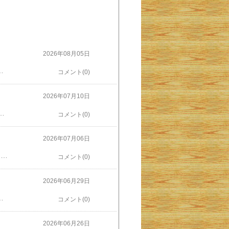
2026年08月05日
なりイカやタコは全体が青っぽくなっています。アバサー（ハリセンボン）の針は硬骨なんですね。まぁ、あれがタコやイカみたいに軟骨でできていればチクッと刺しても全然痛くなくて、武器にならないですものね。展示会のなかに質問コーナーがあって「人間の透明標本も作れるのですか」というのがありました。作者である冨田伊織さんは「透明標本は小さいものが多いので、胎児などの標本は作ろうと思えば技術的には作れるかもしれません。でも私は作りたいと思わないし、作っていいかどうかはしっかりと議論されるべきでしょう」みたいな答えをしていました。楽しく標本を見ていたのが生命倫理の話になり、身が引き締まりました。質問者は無邪気な気持ちだっのでしょうけどね。
コメント(0)
2026年07月10日
いうのも、すでに風が体感的には10～20m/sになっていて、トラックを周回しているときは追い風と向かい風が変わりばんこに襲ってくるからです。トラックは長方形につくられていて、中には芝生広場やサッカー場、テニス場、スケートボードフィールドなどがあります。そこを反時計回りに走るのですが、今日の風は長尺方向に沿って北東から南西に向かって吹いていました。（元の地図はGoogle Mapより）北東に向かう際は向かい風、南西に向かう際には追い風。20m/sの風だとかなり体が押されます。今朝の時点ではまだ大丈夫でしたが、那覇ではすでに30m/s近い強風が観測されています。私のような大のおとなでも突風が吹くと体を持っていかれそうになるぐらいですから、小学生以下の子どもはちょっと外を歩くのは危険なときがあるのではないかと思いました。午後からは降雨も予想されています。少し早めに下校させた方がいいかも？ま、でも昨日までのじりじりした太陽の光はなくなったので、その点は楽なジョギングでしたけど。
コメント(0)
2026年07月06日
高校野球の沖縄県予選を見に行きました。今年２度目。前回は１回戦、今回はベスト8を決める戦いです。だんだん甲子園が近づいてきて、前回に比べ応援する人も格段に増えています。それで困ったのが駐車場。昨日は前回行った「沖縄セルラースタジアム那覇」ではなく、「コザしんきんスタジアム」（沖縄市）に行きました。ここはコザ運動公園内にあって広島カープが春のキャンプに使用している立派な球場です。が、問題は駐車場の少なさ。家から25分ぐらいで行ける球場ですが、私は十分余裕をもって出かけたつもりでした。道路の混雑もなくたしかに25分ほどで球場の近くまでは行けました。しかし運動公園に入ってから車が動きません。試合開始時間が迫ってきますが、一向に動く気配なし。前の試合が終わり、ポツリポツリと帰る人があらわれ車に乗って出ていきますが、好カードとあって次の試合も見ようという人が多いのか、なかなか駐車場は空かず車は進みません。そうこうしているうちに試合は始まってしまいました。スマホで速報を見ながら待つこと1時間半！何とか車をとめて球場に入ったとき試合は6回表まで進んでいました。試合は白熱の０対０。実は球場に入るまでにまたワンクッションありました。先日のセルラースタジアムでは入場料として当番チームの選手がいるブースで600円を払ってチケットを買いました。そこで、財布から現金600円だけを取り出しポケットに入れて球場に行ったのですが・・・ブースが見つかりません。あちこち歩き回ってどこにもありません。入場無料と分かったのは３分後。ありゃりゃ。試合は私が入場した直後に動き6回裏、後攻の知念高校の先頭打者がクリーンヒット。次打者がバントと見せかけてバスター。その次の打者もシフトの裏をかいて連続バスターで無死満塁としました。興南高校のエースは次打者を三振に打ち取るも、その次の打者は３－２のフルカウントのあときわどく外れてフォアボール。押し出しで知念が１点を先制し、結局この１点を守り切った知念が優勝候補の一角、興南に勝利しました。これまで最高が県ベスト４の知念スタンドは試合終了の瞬間、優勝したかのような大盛り上がりでした。私自身、どちらのチームにも思い入れはありません。モノレール最寄り駅の近くにある興南高校は、駅で生徒をよく見かけるので何となく身近な存在です。一方知念高校は与那原町の高校で卒業生に知人がいるし、興南に比べれば野球部の実績も乏しいので判官びいきで応援したくなるチーム。そんなわけでどっちも頑張れと応援していました。結果は知念の勝利でしたが、よくしまったいいゲームでした。高校野球はプロとはちがった面白さがあって好きですね。
コメント(0)
2026年06月29日
INEで「届きました」「ありがとう」はみんな言ってくれるのですが、元助手のうち２人はそれだけ。とくに向こうから何かが届くということはなく私が一方的に送っているだけです。反対に、もう１人の元助手は、毎回必ず私に合う服を送ってくれます。セーターだったりＴシャツだったり。ときにはマフラーだったり。おかげで衣服に関して自分で買う必要がありません。そして元教え子だった二人。こちらは二人とも何かを送ってくれるのですが、そのやり方が少し違っています。一人は自分の家がミカン農家なのでお歳暮の時期には必ず美味しい最高級無農薬ミカンを送ってくれます。また、お中元の時期には自分で選んだ地元の名産品を送ってくれます。彼女は公務員なので地元の特産品を特に意識しているのかもしれません。もう一人は、お中元やお歳暮の時期に何かが届くということはありません。でも家が田舎で裏庭でとれた柿やタケノコをそれぞれの時期に必ず送ってくれます。人それぞれですが、彼らへの思いはみな同じ。年に二度のご挨拶をそろそろ今年も届けます。
コメント(0)
2026年06月26日