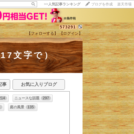
>>
人気記事ランキング
ブログを作成
楽天市場
573291
【フォローする】
【ログイン】
ちを17文字で）
記事
お気に入りブログ
214
ニュースな話題
297
1
庭の風景
135