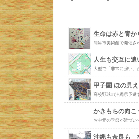
生命は赤と青か
人生も交互に追
甲子園 ほの見え
かきもちの向こ
沖縄も奈良も 