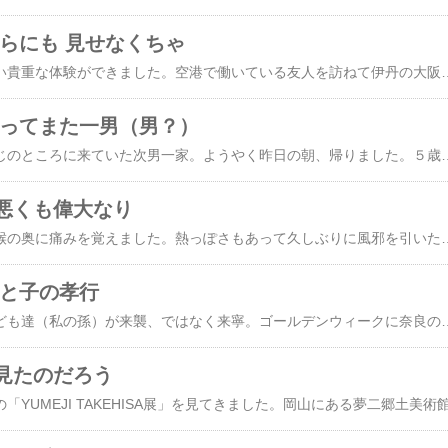
孫らにも 見せなくちゃ
昨日はなかなかできない貴重な体験ができました。空港で働いている友人を訪ねて伊丹の大阪国際空港に行ったときのこと。彼女に会いに空港に行くのは２回めで、ほぼ１年ぶりです。​前回​と同じように（性懲りもなく）彼女の会社、JALの看板の前でパチリ。去年は彼女は遅番で、会った時間も遅かったので、どこにも寄らずに奈良の彼女の家まで送り届けたのですが、今回は早番。ちょっとどこかに寄る余裕があります。せっかくなので飛行機が近くで見られるところに行こう！となりました（空港でも結構近いのですが）。そこは最近できた​豊中つばさ公園（ma-zika）​。ここは空港近くにある公園で、空港の展望デッキなどから見るよりもさらに近くで飛んでいる飛行機を見ることができます。那覇空港でも近く
去ってまた一男（男？）
３泊４日で奈良のじいじのところに来ていた次男一家。ようやく昨日の朝、帰りました。５歳と２歳の孫娘は可愛く、さよならするときは二人と目いっぱいハグ。それはいいのですが、やはり普段勝手気ままに独り暮らしをしている私は他人がいるとそれなりに窮屈さを感じます。血のつながった子どもであっても孫であっても別々のところで日常生活をしていると、それぞれ生活パターンも違うのでお互い気を使う部分はあります。まさに「来て嬉し 帰って嬉し 孫の顔」です。どこの誰も同じように思っているのですね。その次男一家が昨日帰り「さぁ、これからマイペースでのんびり過ごそう」と思っていた矢先、夕方になって長男から連絡が入りました。「今日は下の子（小学生）がキャンプに行っていていないし◯◯（奥さん）は帰りが遅くなるので、上の子（高校生）と二人
悪くも偉大なり
昨夜、寝ている最中に喉の奥に痛みを覚えました。熱っぽさもあって久しぶりに風邪を引いたみたいです。今日は奈良の我が家に遊びに来ている次男一家が帰京する日。朝のうちに最寄り駅まで車で送っていかなければならず、風邪だなんだといっている場合ではありません。扁桃腺も腫れているのか唾を飲み込むと痛くて早めに薬を飲みたいものの、薬を置いてある部屋には次男が寝てるし起こしてはいけないと、悶悶としているうちに朝になりました。症状は何とか落ち着いています。痰も切れて唾を飲み込んでも夜中ほど痛くはありません。多分夜には
孫と子の孝行
東京より次男とその子ども達（私の孫）が来襲、ではなく来寧。ゴールデンウィークに奈良の我が家にやって来ました。本当は沖縄の我が家の方に来たかったらしいけど、じいじ（私）が諸般の都合で今年のGWは奈良にいるもので、それではと奈良の方に目的地を変更。奈良の家は１年半ぶり。孫のうち５歳の姉はじいじの家を覚えていたけれど、２歳の妹が覚えていないのはやむなし。でも、じいじのことは昨年末に沖縄で会ったので覚えていてくれました。沖縄では那覇空港に迎えに行ったら逃げた妹も、さすがに今回はちゃんと覚えて
見たのだろう