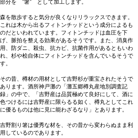
部分を ”箸” として加工します。
森を散歩すると気分が良くなりリラックスできます。
これは木から出るフィトンチッドという成分によるも
のだといわれています。フィトンチッドは血圧を下
げ、脈拍を整える効果があるそうです。また、消臭作
用、防ダニ、殺虫、抗カビ、抗菌作用があるともいわ
れ、杉や桧自体にフィトンチッドを含んでいるそうで
す。
その昔、樽材の用材として吉野杉が重宝されたそうで
あります。酒所神戸灘の「灘五郷樽丸産地別調査記
録」の中で、「吉野産は品質極めて良好にして、酒に
色つけるには吉野産に限らるる如く、樽丸としてこれ
に優るものは他に見に能わざるなり」とあります。
吉野割り箸は優秀な材を、その昔から変わらぬまま利
用しているのであります。