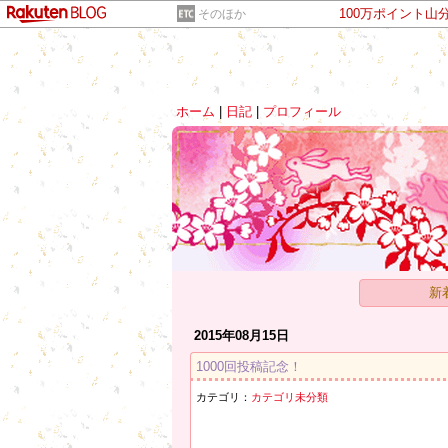
100万ポイント山
そのほか
ホーム
|
日記
|
プロフィール
新
2015年08月15日
1000回投稿記念！
カテゴリ：
カテゴリ未分類