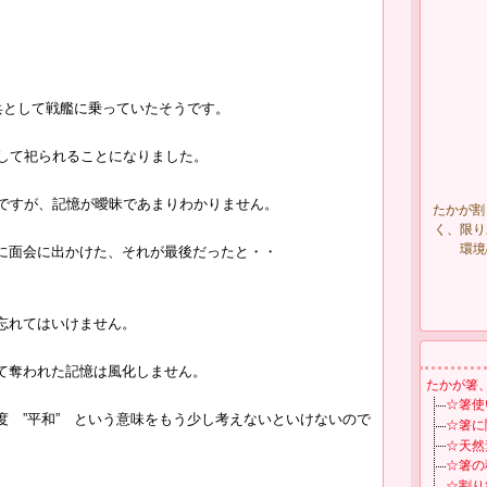
兵として戦艦に乗っていたそうです。
として祀られることになりました。
のですが、記憶が曖昧であまりわかりません。
たかが割
く、限り
環境
に面会に出かけた、それが最後だったと・・
忘れてはいけません。
て奪われた記憶は風化しません。
たかが箸
☆箸使
度 ”平和” という意味をもう少し考えないといけないので
☆箸に
☆天然
☆箸の
☆割り