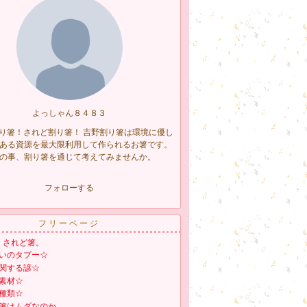
よっしゃん８４８３
り箸！されど割り箸！ 吉野割り箸は環境に優し
ある資源を最大限利用して作られるお箸です。
の事、割り箸を通じて考えてみませんか。
フォローする
フリーページ
、されど箸。
いのタブー☆
関する諺☆
素材☆
種類☆
箸はムダなのか