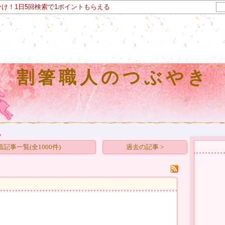
分け！1日5回検索で1ポイントもらえる
割箸職人のつぶやき
着記事一覧(全1000件)
過去の記事 >