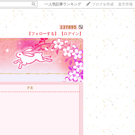
>>
人気記事ランキング
ブログを作成
楽天市場
137895
【フォローする】
【ログイン】
【毎日開催】
15記事にいいね！で1ポイント
10秒滞在
いいね!
--
/
--
PR