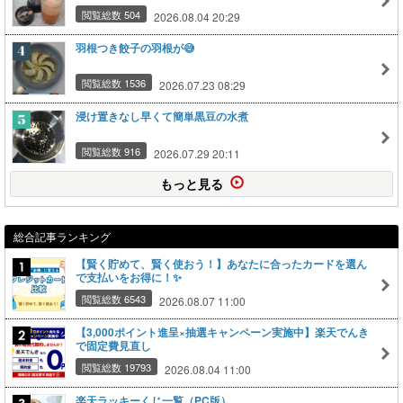
閲覧総数 504
2026.08.04 20:29
羽根つき餃子の羽根が😅
閲覧総数 1536
2026.07.23 08:29
浸け置きなし早くて簡単黒豆の水煮
閲覧総数 916
2026.07.29 20:11
もっと見る
総合記事ランキング
【賢く貯めて、賢く使おう！】あなたに合ったカードを選ん
で支払いをお得に！✨
閲覧総数 6543
2026.08.07 11:00
【3,000ポイント進呈×抽選キャンペーン実施中】楽天でんき
で固定費見直し
閲覧総数 19793
2026.08.04 11:00
楽天ラッキーくじ一覧（PC版）