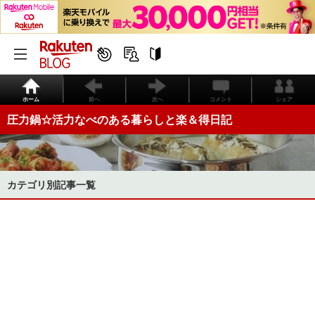
ホーム
前へ
次へ
コメント
シェア
圧力鍋☆活力なべのある暮らしと楽＆得日記
カテゴリ別記事一覧