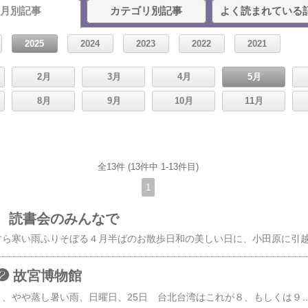
月別記事
カテゴリ別記事
よく読まれている
2025
2024
2023
2022
2021
2月
3月
4月
5月
8月
9月
10月
11月
全13件 (13件中 1-13件目)
1
 読書会のみんなで
❷ 故宮博物館
2025/05/27/火曜日/曇り、やや蒸し暑い雨、日曜日、25日 台北台湾はこれが８、もしくは９度目なのに、実は故宮博物館を訪ねたことがないのだった。雨だし、猫空をやめて博物館へ行くことに。日曜日で雨である。混雑が予想され、前夜の内に私のスマホ、カードを駆使して予約を入れる。しかし、カード会社のSMがなぜか受け取れない！混乱その1当日朝、ホテルフロントに相談するとコンビニで予約できる、とのこと。コンビニに走る。しかし、外国人向けの故宮博物館画面はない！とのこと。混乱その2結局、ホテルに戻りツレのスマホから予約QRコードをゲット。やれやれ。ホテルからはバス二つ乗り継ぎで行けるはず。ところがバス停が見当たらない！混乱その3道路工事中の人に尋ねると、MRTを勧めるのである。はあ。青ライン乗り換え、シーリンからバスなんとか辿り着いた場所は本当に気持ちが良い風、空気の流れ、鳥の鳴き声、小雨にけぶる緑と喜ぶ。アプローチの長さが大人である。御神体は後背の山、みたいな配置。きっと風水に叶う場所なのだろう。↑人だかりの例の白菜。わ、小さい。コオロギみたいな小さい虫も！周囲も散策したいねえ、などと余裕だ。さて、QRコード予約者の入口へ。あれ？スマホ保持者のツレしか入れない！混乱その4↑道祖神のような菩薩さますったもんだの挙句、一人分の