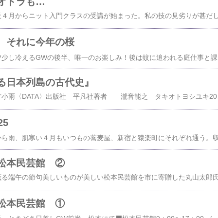
オドラも…
 それに今年の桜
2025/05/08/木曜日/朝夕少し冷えるGWの後半、唯一のお楽しみ！後は蚊に追われる庭仕事と課題の編み物Σ(-᷅_-᷄๑)にて切となる。↓日田、皿山の梅/202503おおおお( 
る日本列島の古代史』
2025/05/07/水曜日/夕方小雨〈DATA〉出版社 平凡社著者 瀧音能之 タキオトヨシユキ2018年6月15日 初版 第1刷平凡社新書883〈私的読書メーター〉〈痛勤電車で本書、遅々として読む。官命により国司が編纂した風土
25
松本民芸館 ②
松本民芸館 ①