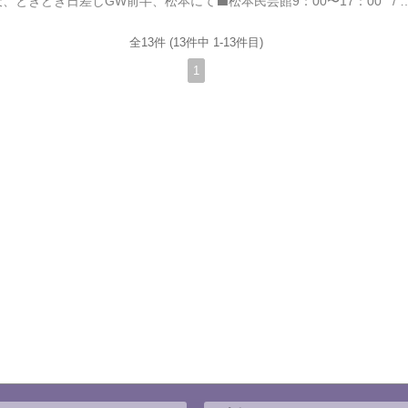
2025/05/04/日曜日/曇天、ときどき日差しGW前半、松本にて⬛️松本民芸館9：00〜17：00 / 大人 500円定休/火曜日、年末年始松本市に民芸館のあることは知っていたが、訪れる機会に恵まれなかった。というのも、もう1羽のツレ旅烏がさっぱり関心を示さないのである。しかし！日田の皿山で小鹿田焼を見て以来、どうやら民藝の風が吹いている？柳宗悦の名も耳ダコ？いやいや昨夏の、佐久は望月の平和と手仕事多津衛民芸館で展示品を眺めた(させた？)頃からその芽が生じたか。深謀遠慮、苦節…(T ^ T)↑先ず陶磁器の部屋。小鹿田焼よりも小石原焼の数が多い展示。民藝は個人の発意で収集保存され、その熱意が動かした周辺の人びとによって守られ、作り手に価値を与えてきた事実はとてつもなく尊い。小林秀雄は「文化とは何か。手仕事である、勤労である。家なら家が確かに一軒建つということである」というような一文を随筆に記していたが、民藝とはまさにそれだ。身近なもので工夫して生活を豊かにしてきた遠いご先祖様の足取りが見える細々としたもの。無名性。地産地消が寿ぐ、平
全13件 (13件中 1-13件目)
1