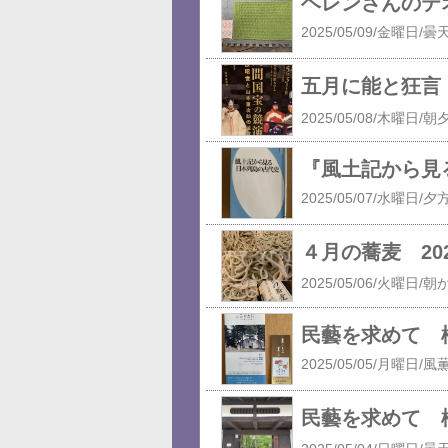
ヘレンさんのテ
五月に能と狂言
『風土記から見
４月の蕎麦 20
民藝を求めて 
民藝を求めて 