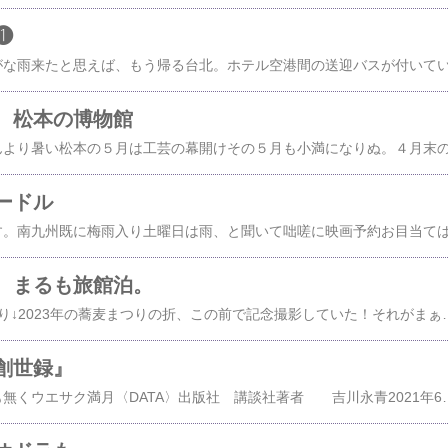
❶
 松本の博物館
ードル
、まるも旅館泊。
2025/05/012/月曜日/曇り↓2023年の蕎麦まつりの折、この前で記念撮影していた！それがまぁ、今年のゴールデンウィーク前半に、念願のまるも旅館に一泊できるとは(^^)↓お部屋は2階、喫茶まるも上の右端民藝テーマ旅の気分はますます上がる。この旅館の建物は、今や松本市内で最も古いのだとか。民藝の関係者ばかりでなく、小澤征爾さんもよくいらしたのだとか。マネジメントされているご婦人の話される、先代オーナーのこと。彼がどんなに素敵だったか、ダンディでおしゃれだったか、話題は尽きない。フランスやシャンソンを愛して、喫茶ではパリ祭を催されたのだとか。↓ま
創世録』
2025/05/11/日曜日/間も無くウエサク満月〈DATA〉出版社 講談社著者 吉川永青2021年6月23日 第1刷発行〈私的読書メーター〉〈タイトルから風土記の、作者なりの新しい視点の物語かなと期待し読む。結論から言えば、これは記紀に描かれた神武東征をベースにしたジュブナイルなラノベだった。記紀に触れたことのない、しかも年代を限れば楽しく読める？歴史は常に勝者によって記録されるという「汚れちまった」私の如きには今更感のみ募る。『日本書紀』ナガスネ彦、『古事記』富美ナガスネヒコがとんでもない悪人に描かれている点も気になる。彼を奉斎する神社の宮司の話を目にし、神武東征以来、氏子に大切にされた敗者への共感あれば大人も読める小説になるかも？〉【 この本の主たる登場人物とその設定 】❶主人公ヒコホホデミ日向の里長ウガヤフキアエズの四男で後の神武天皇「我が父は日の神が胤、母は海神が血筋」祖父の名をもらった。不思議な老人塩土シホツツの話を聞き、豊葦原を目指す決意をする。❷イツセホホデミ含む四兄弟の長兄イナヒ次兄ミケイリノ三兄❸ニニギ四兄弟の曾祖父、日向を開拓したという設定で、❹ニギハヤヒの弟としている。❺名草戸畔ナクサトベ女盗賊と描かれる。ホホデミの矢で死ぬ設定。❻長髄彦「ニギハヤヒ様の拓かれし里、豊葦原の使い、富美彦である。今の長、❼ウマシマデ様に最も近しき僕だ。」結局、ウマシマデによりその首級がホホデミにもたらされる。❽タカクラジ、実はウマシマデの兄、天香山アマノカグヤマ。初めからホホデミの側に付き、宝剣布都御霊フツノミタマをホホデミに捧げる。❾イクタマエ、カゴヤマの命を受けホホデミ一行を案内することになった風変わりな男。八咫烏と命名される。⑩磐余イワレ里長、磯城那岐シキナギことオトシキ。里長エシキはその兵によって首を落とされ、軍兵ごとホホデミに与する。三輪山は真金を作るタタラ工人の集まる所として神扱いされる、そこの主が事代主、その娘は五十鈴媛で、やがてホホデミの妻になる。これら設定だけで、私としてはえええ！なのだ。記紀では❶ヒコホホデミはウガヤフキアエズの父。物語最初で、主人公ホホデミは祖父の名をもらった、と明かされている。祖父と孫の同名は、ホホデミ＝神武天皇が、127歳没の長寿トリックの種明かし？神話上の存在を戯作上の生きた人物に造形する為に、かな？小説の示す、天降りした天孫の子孫が日向で土地に根付き、開墾し、里を築いた設定に違和感を覚えるのは、日向三代の三代目、ウガヤフキアエズの名が示す、とりあえずここに宮を置く、