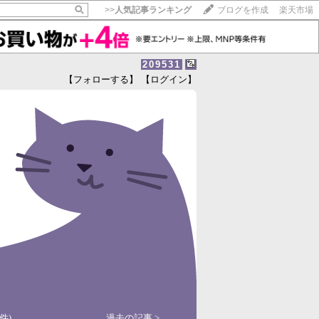
>>
人気記事ランキング
ブログを作成
楽天市場
209531
【フォローする】
【ログイン】
【毎日開催】
15記事にいいね！で1ポイント
10秒滞在
いいね!
--
/
--
件)
過去の記事 >