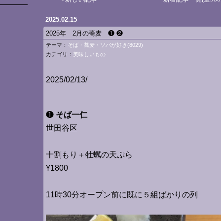
2025.02.15
2025年 2月の蕎麦 ❶ ❷
テーマ：
そば・蕎麦・ソバが好き(8029)
カテゴリ：
美味しいもの
2025/02/13/
❶
そば一仁
世田谷区
十割もり＋牡蠣の天ぷら
¥1800
11時30分オープン前に既に５組ばかりの列