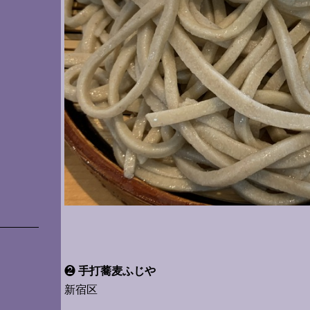
❷
手打蕎麦ふじや
新宿区