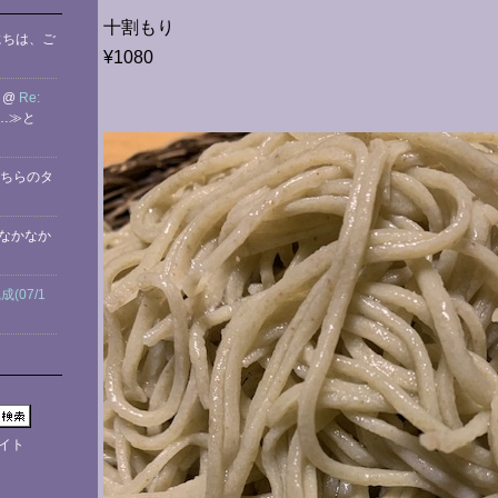
十割もり
にちは、ご
¥1080
）@
Re:
…≫と
ちらのタ
 なかなか
(07/1
イト