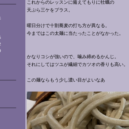
これからのレッスンに備えてもりに牡蠣の
天ぷら三ケをプラス。
土
曜日分けで十割蕎麦の打ち方が異なる。
今まではこの太麺に当たったことがなかった。
5
2
9
かなりコシが強いので、噛み締めるかんじ。
それにしてはツユが繊細でカツオの香りも高い。
この麺ならもう少し濃い目がよいなあ