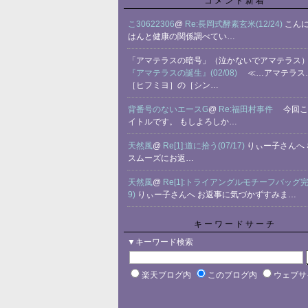
コメント新着
こ30622306
@
Re:長岡式酵素玄米(12/24)
こん
はんと健康の関係調べてい…
「アマテラスの暗号」（泣かないでアマテラス
『アマテラスの誕生』(02/08)
≪…アマテラス
［ヒフミヨ］の［シン…
背番号のないエースG
@
Re:福田村事件
今回こ
イトルです。 もしよろしか…
天然風
@
Re[1]:道に拾う(07/17)
りぃー子さんへ
スムーズにお返…
天然風
@
Re[1]:トライアングルモチーフバッグ完成
9)
りぃー子さんへ お返事に気づかずすみま…
キーワードサーチ
▼キーワード検索
楽天ブログ内
このブログ内
ウェブサ