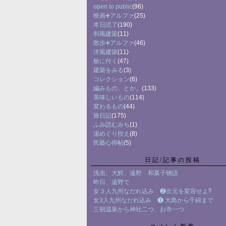
open to public
(96)
映画➕アルファ
(25)
本日読了
(190)
和風建築
(11)
散歩➕アルファ
(46)
洋風建築
(11)
板に付く
(47)
建築をみる
(3)
コレクション
(6)
編みもの、とか。
(133)
美味しいもの
(114)
変わるもの
(44)
旅日記
(175)
ふみ読むみち
(1)
湯めぐり控え
(8)
民藝心得帖
(5)
日記/記事の投稿
浅虫、大鰐、遠野 和菓子物語
昨日、遠野で
女３人九州なだれ込み ❷次元を変容せよ⁈
女3人九州なだれ込み ❶ 大島から千綿まで
三朝温泉から神社二つ、お寺一つ