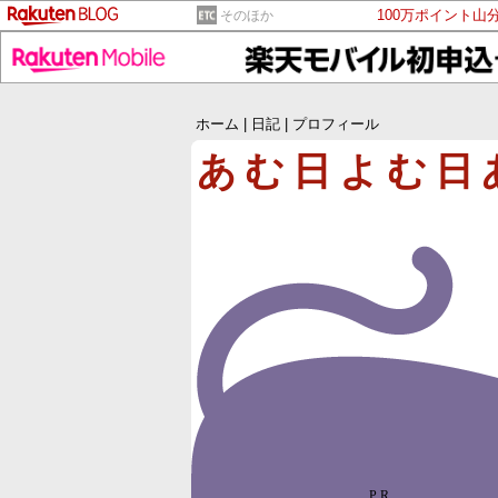
100万ポイント山
そのほか
ホーム
|
日記
|
プロフィール
あむ日よむ日
PR