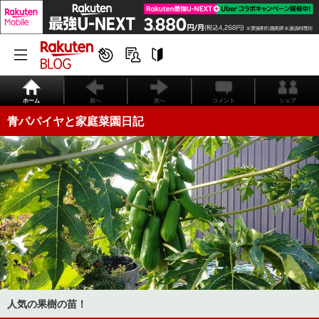
ホーム
前へ
次へ
コメント
シェア
青パパイヤと家庭菜園日記
人気の果樹の苗！