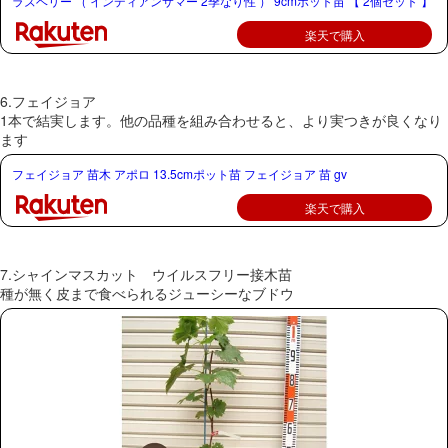
ラズベリー （ インディアンサマー 2季なり性 ） 9cmポット苗 【 2個セット 】
楽天で購入
6.フェイジョア
1本で結実します。他の品種を組み合わせると、より実つきが良くなり
ます
フェイジョア 苗木 アポロ 13.5cmポット苗 フェイジョア 苗 gv
楽天で購入
7.シャインマスカット ウイルスフリー接木苗
種が無く皮まで食べられるジューシーなブドウ