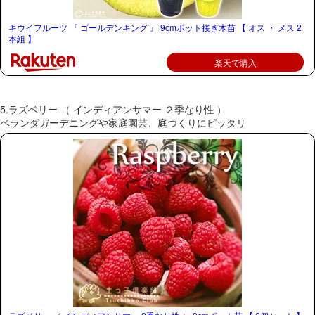
キウイフルーツ 『 ゴールデンキング 』 9cmポット接ぎ木苗 【 オス ・ メス 2
本組 】
楽天で購入
5.ラズベリー （ インディアンサマー ２季なり性 ）
ベランダガーデニングや家庭園芸、庭つくりにピッタリ