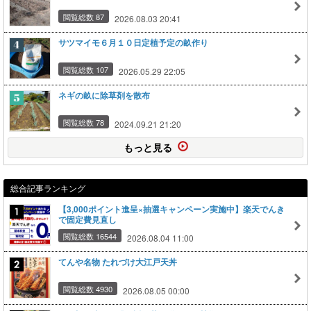
閲覧総数 87
2026.08.03 20:41
サツマイモ６月１０日定植予定の畝作り
閲覧総数 107
2026.05.29 22:05
ネギの畝に除草剤を散布
閲覧総数 78
2024.09.21 21:20
もっと見る
総合記事ランキング
【3,000ポイント進呈×抽選キャンペーン実施中】楽天でんき
で固定費見直し
閲覧総数 16544
2026.08.04 11:00
てんや名物 たれづけ大江戸天丼
閲覧総数 4930
2026.08.05 00:00