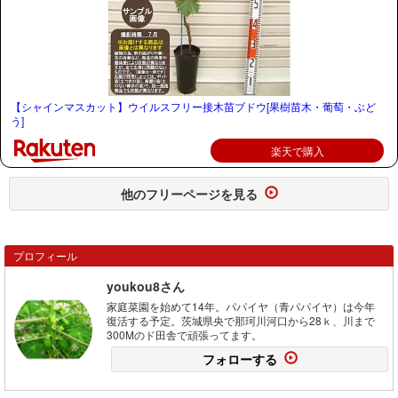
【シャインマスカット】ウイルスフリー接木苗ブドウ[果樹苗木・葡萄・ぶど
う]
楽天で購入
他のフリーページを見る
プロフィール
youkou8さん
家庭菜園を始めて14年。パパイヤ（青パパイヤ）は今年
復活する予定。茨城県央で那珂川河口から28ｋ、川まで
300Mのド田舎で頑張ってます。
フォローする