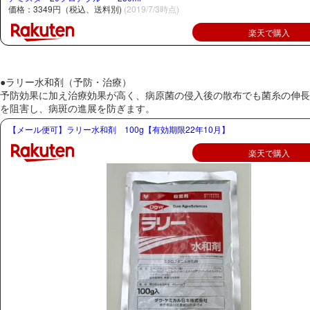
価格：3349円（税込、送料別)
(2019/7/3時点)
楽天で購入
●ラリー水和剤（予防・治療）
予防効果に加え治療効果が高く、病原菌の侵入後の散布でも菌糸の伸長
を阻害し、病斑の進展を防ぎます。
【メール便可】ラリー水和剤 100g【有効期限22年10月】
楽天で購入