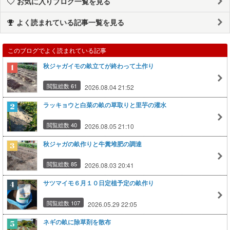
お気に入りブログ一覧を見る
よく読まれている記事一覧を見る
このブログでよく読まれている記事
秋ジャガイモの畝立てが終わって土作り
閲覧総数 61
2026.08.04 21:52
ラッキョウと白菜の畝の草取りと里芋の灌水
閲覧総数 40
2026.08.05 21:10
秋ジャガの畝作りと牛糞堆肥の調達
閲覧総数 85
2026.08.03 20:41
サツマイモ６月１０日定植予定の畝作り
閲覧総数 107
2026.05.29 22:05
ネギの畝に除草剤を散布