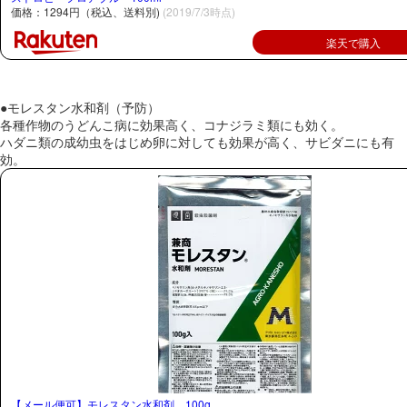
価格：1294円（税込、送料別)
(2019/7/3時点)
楽天で購入
●モレスタン水和剤（予防）
各種作物のうどんこ病に効果高く、コナジラミ類にも効く。
ハダニ類の成幼虫をはじめ卵に対しても効果が高く、サビダニにも有
効。
【メール便可】モレスタン水和剤 100g