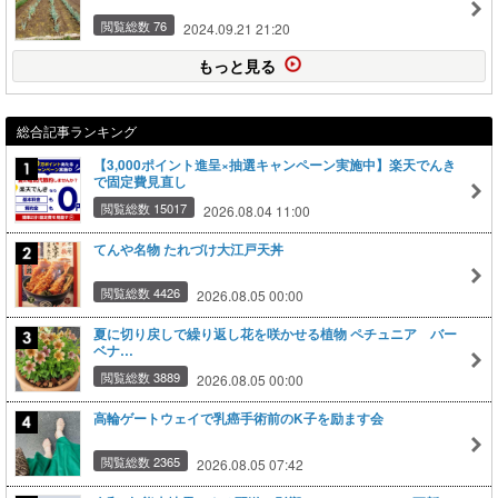
閲覧総数 76
2024.09.21 21:20
もっと見る
総合記事ランキング
【3,000ポイント進呈×抽選キャンペーン実施中】楽天でんき
で固定費見直し
閲覧総数 15017
2026.08.04 11:00
てんや名物 たれづけ大江戸天丼
閲覧総数 4426
2026.08.05 00:00
夏に切り戻しで繰り返し花を咲かせる植物 ペチュニア バー
ベナ…
閲覧総数 3889
2026.08.05 00:00
高輪ゲートウェイで乳癌手術前のK子を励ます会
閲覧総数 2365
2026.08.05 07:42