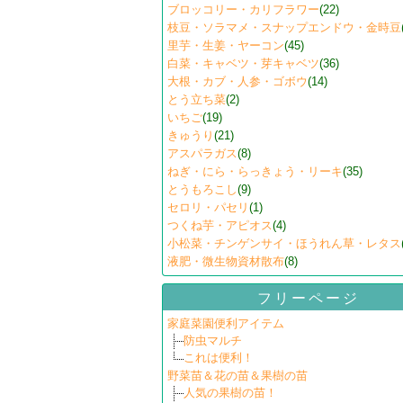
ブロッコリー・カリフラワー
(22)
枝豆・ソラマメ・スナップエンドウ・金時豆
里芋・生姜・ヤーコン
(45)
白菜・キャベツ・芽キャベツ
(36)
大根・カブ・人参・ゴボウ
(14)
とう立ち菜
(2)
いちご
(19)
きゅうり
(21)
アスパラガス
(8)
ねぎ・にら・らっきょう・リーキ
(35)
とうもろこし
(9)
セロリ・パセリ
(1)
つくね芋・アピオス
(4)
小松菜・チンゲンサイ・ほうれん草・レタス
液肥・微生物資材散布
(8)
フリーページ
家庭菜園便利アイテム
防虫マルチ
これは便利！
野菜苗＆花の苗＆果樹の苗
人気の果樹の苗！