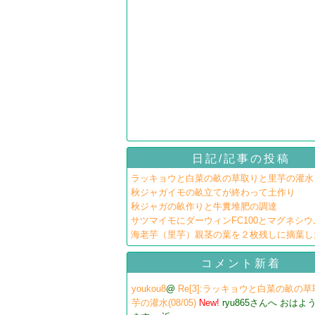
日記/記事の投稿
ラッキョウと白菜の畝の草取りと里芋の灌水
秋ジャガイモの畝立てが終わって土作り
秋ジャガの畝作りと牛糞堆肥の調達
サツマイモにダーウィンFC100とマグネシ
海老芋（里芋）親茎の葉を２枚残しに摘葉し
コメント新着
youkou8
@
Re[3]:ラッキョウと白菜の畝の
芋の灌水(08/05)
New!
ryu865さんへ おはよ