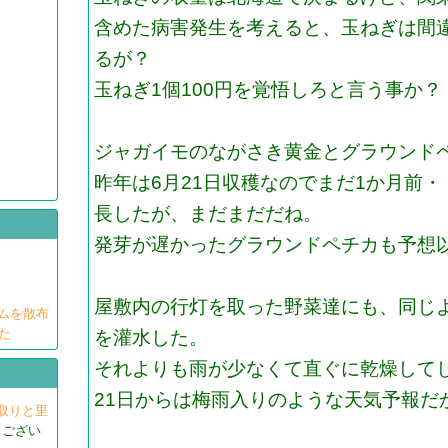
含めた病害発生を考えると、玉ねぎは間
るが？
玉ねぎ1個100円を覚悟しろと言う事か？
ジャガイモのながさき黄金とグラウンド
昨年は6月21日収穫なのでまだ1か月前
長したが、まだまだだね。
発芽が遅かったグラウンドペチカも予想
屋敷内の行灯を取った野菜達にも、同じ
ウムを散布
た
を灌水した。
それよりも雨が少なくて直ぐに乾燥して
21日からは梅雨入りのような天気予報だ
草取りと里
うござい