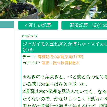
< 新しい記事
新着記事一覧(全32
2026.05.17
ジャガイモと玉ねぎとかぼちゃ・スイカ
水
(8)
テーマ：
有機栽培の家庭菜園(1792)
カテゴリ：
液肥・微生物資材散布
玉ねぎの下葉欠きと、べと病と合わせて
いる感じの葉っぱを欠き取った。
2週間以内の収穫を見込んでいても、な
たくないので、かなりしつこく下葉カキ
玉ねぎの収量は北海道で決まるけど、関