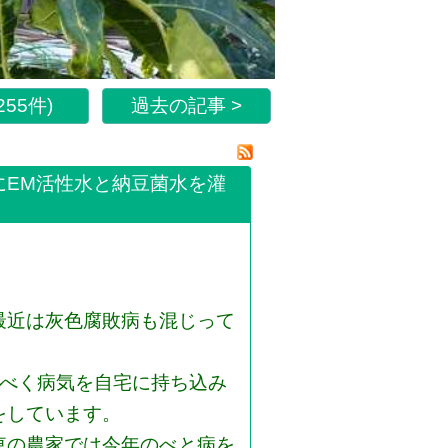
55件)
過去の記事 >
にEM活性水と納豆菌水を灌
最近は灰色腐敗病も混じって
るべく病気を自宅に持ち込み
をしています。
東の農家では今年のべと病を