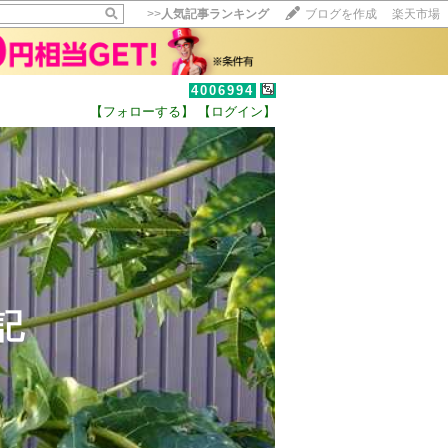
>>
人気記事ランキング
ブログを作成
楽天市場
4006994
【フォローする】
【ログイン】
【毎日開催】
15記事にいいね！で1ポイント
10秒滞在
いいね!
--
/
--
記