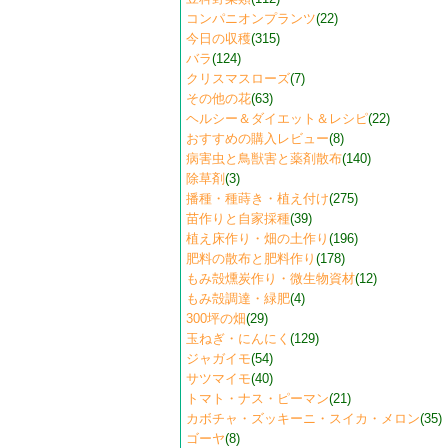
コンパニオンプランツ
(22)
今日の収穫
(315)
バラ
(124)
クリスマスローズ
(7)
その他の花
(63)
ヘルシー＆ダイエット＆レシピ
(22)
おすすめの購入レビュー
(8)
病害虫と鳥獣害と薬剤散布
(140)
除草剤
(3)
播種・種蒔き・植え付け
(275)
苗作りと自家採種
(39)
植え床作り・畑の土作り
(196)
肥料の散布と肥料作り
(178)
もみ殻燻炭作り・微生物資材
(12)
もみ殻調達・緑肥
(4)
300坪の畑
(29)
玉ねぎ・にんにく
(129)
ジャガイモ
(54)
サツマイモ
(40)
トマト・ナス・ピーマン
(21)
カボチャ・ズッキーニ・スイカ・メロン
(35)
ゴーヤ
(8)