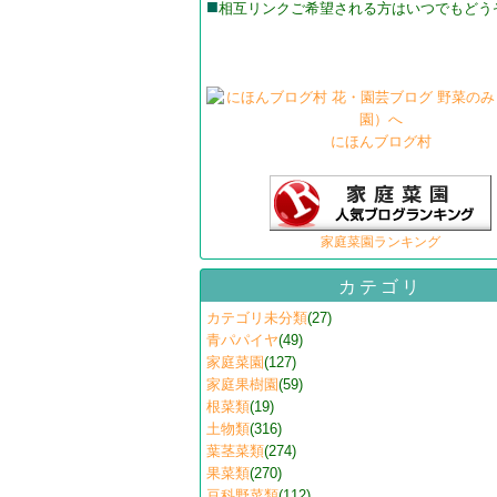
■
相互リンクご希望される方はいつでもどう
にほんブログ村
家庭菜園ランキング
カテゴリ
カテゴリ未分類
(27)
青パパイヤ
(49)
家庭菜園
(127)
家庭果樹園
(59)
根菜類
(19)
土物類
(316)
葉茎菜類
(274)
果菜類
(270)
豆科野菜類
(112)