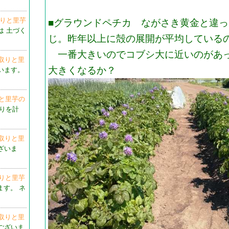
取りと里芋
■グラウンドペチカ ながさき黄金と違
は 土づく
じ。昨年以上に殻の展開が平均している
一番大きいのでコブシ大に近いのがあっ
草取りと里
大きくなるか？
ざいます。
りと里芋の
くりを計
草取りと里
ざいま
取りと里芋
ます。 ネ
草取りと里
ございま