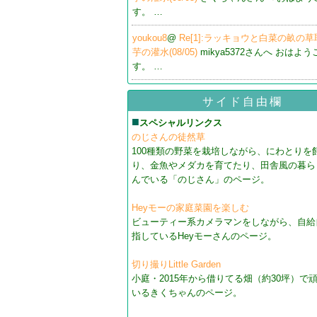
す。 …
youkou8
@
Re[1]:ラッキョウと白菜の畝の
芋の灌水(08/05)
mikya5372さんへ おはよ
す。 …
サイド自由欄
■
​スペシャルリンク​ス
のじさんの徒然草
100種類の野菜を栽培しながら、にわとりを
り、金魚やメダカを育てたり、田舎風の暮ら
んでいる「のじさん」のページ。
Heyモーの家庭菜園を楽しむ
ビューティー系カメラマンをしながら、自給
指しているHeyモーさんのページ。
切り撮りLittle Garden
小庭・2015年から借りてる畑（約30坪）で
いるきくちゃんのページ。