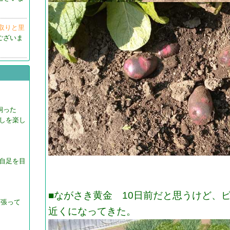
草取りと里
うございま
飼った
しを楽し
自足を目
■ながさき黄金 10日前だと思うけど、
頑張って
近くになってきた。