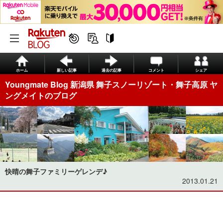
ホーム
新しい記事
過去の記事
コメント
シェア
Youngmate Blog 新潟県 舞子スノーリゾート・舞子高原 ヤ
ングメイトのブログ
快晴の舞子ファミリーゲレンデ♪
2013.01.21