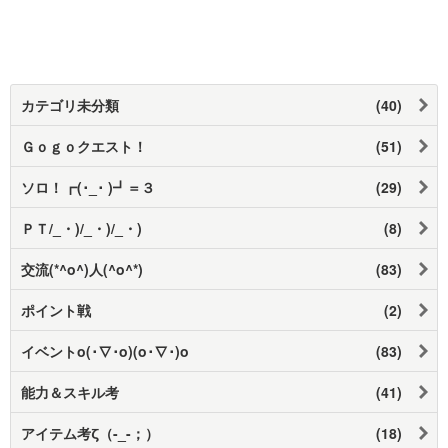
カテゴリ未分類
(40)
Ｇｏｇｏクエスト！
(51)
ソロ！┏(･_･ )┛＝３
(29)
ＰＴ/_・)/_・)/_・)
(8)
交流(*^o^)人(^o^*)
(83)
ポイント戦
(2)
イベントo(･∇･o)(o･∇･)o
(83)
能力＆スキル考
(41)
アイテム考ζ（-_-；）
(18)