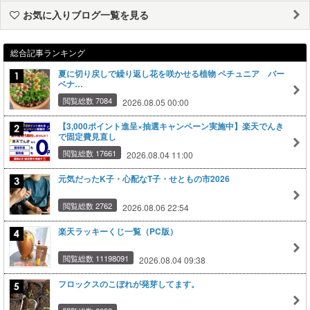
お気に入りブログ一覧を見る
総合記事ランキング
夏に切り戻しで繰り返し花を咲かせる植物 ペチュニア バー
ベナ…
閲覧総数 7084
2026.08.05 00:00
【3,000ポイント進呈×抽選キャンペーン実施中】楽天でんき
で固定費見直し
閲覧総数 17661
2026.08.04 11:00
元気だったK子・心配なT子・せともの市2026
閲覧総数 2762
2026.08.06 22:54
楽天ラッキーくじ一覧（PC版）
閲覧総数 11198091
2026.08.04 09:38
フロックスのこぼれが発芽してます。