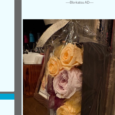
----Blo-katsu AD----