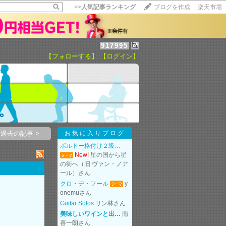
>>
人気記事ランキング
ブログを作成
楽天市場
917995
【フォローする】
【ログイン】
【毎日開催】
15記事にいいね！で1ポイント
10秒滞在
いいね!
--
/
--
…。
過去の記事 >
お気に入りブログ
ボルドー格付け２級…
New!
星の国から星
の街へ（旧 ヴァン・ノア
ール）さん
クロ・デ・フール
y
onemuさん
Guitar Solos
リン林さん
美味しいワインと出…
南
喜一朗さん