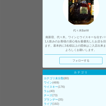
代々木BarW
南新宿、代々木。ワインとウイスキーを出すバ
1人飲みのお客様の居心地を最優先したお店を
ます。基本的に3名様以上の団体はご入店出来
よろしくお願いします。
フォローする
カテゴリ
カテゴリ未分類
(80)
ワイン
(469)
ウイスキー
(176)
ラム
(40)
チーズ
(73)
ブランデー
(35)
ライブ
(192)