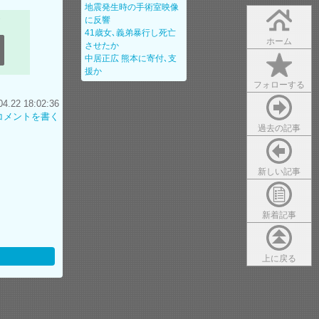
地震発生時の手術室映像
に反響
41歳女､義弟暴行し死亡
ホーム
させたか
中居正広 熊本に寄付､支
援か
フォローする
22 18:02:36
コメントを書く
過去の記事
新しい記事
新着記事
上に戻る