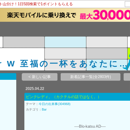
ント山分け！1日5回検索で1ポイントもらえる
Bar W 至福の一杯をあなたに
< 新しい記事
新着記事一覧(全2803件)
2025.04.22
ピンクレディ。（カクテルの話ではなく。）
テーマ：
今日の出来事(304968)
カテゴリ：
Bar
----Blo-katsu AD----