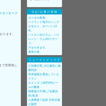
日記/記事の投稿
ットスタジオ〜フ
カツオの角煮。
ハイランド地方のシング
ルモルト、オーバン14
年。
ております。
パトロン社のラム、パイ
レート・ラムXOリザー
ブ。
汗をかきます。
身体が楽。
ニューストピックス
0)まで営業致し
江別暴行死､川口被告に無
期判決
湾岸諸国を脅迫していた
イラン
カインズ､138円PBビー
ルの勝算
喫煙者の不満に｢自業自
得｣私見
人身事故で起訴 日本水連
が謝罪