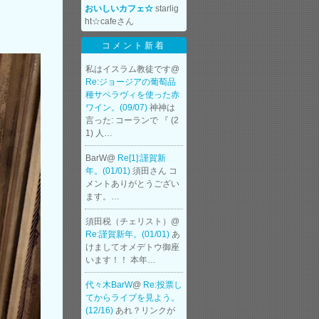
おいしいカフェ☆
starlig
ht☆cafeさん
コメント新着
私はイスラム教徒です@
Re:ジョージアの葡萄品
種サペラヴィを使った赤
ワイン。(09/07)
神神は
言った: コーランで 『 (2
1) 人…
BarW@
Re[1]:謹賀新
年。(01/01)
須田さん コ
メントありがとうござい
ます。…
須田税（チェリスト）@
Re:謹賀新年。(01/01)
あ
けましてオメデトウ御座
います！！ 本年…
代々木BarW
@
Re:投票し
てからライブを見よう。
(12/16)
あれ？リンクが