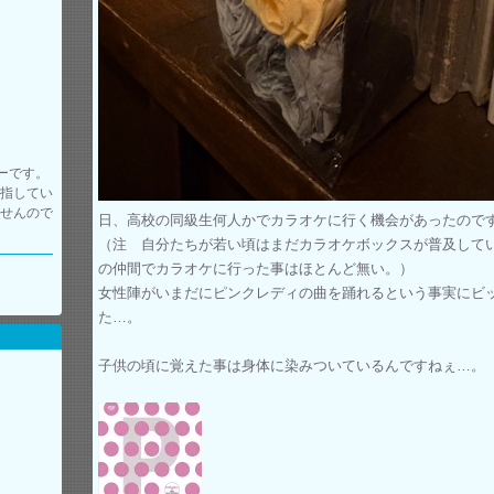
ーです。
目指してい
ませんので
日、高校の同級生何人かでカラオケに行く機会があったので
（注 自分たちが若い頃はまだカラオケボックスが普及して
の仲間でカラオケに行った事はほとんど無い。）
女性陣がいまだにピンクレディの曲を踊れるという事実にビ
た…。
子供の頃に覚えた事は身体に染みついているんですねぇ…。