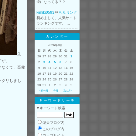
逆になってる？？
kimiki0593
@
相互リンク
初めまして、人気サイト
ランキングです。 …
カレンダー
2026年8月
日
月
火
水
木
金
土
先
26
27
28
29
30
31
1
すが、
2
3
4
5
6
7
8
いなくて、高校
9
10
11
12
13
14
15
16
17
18
19
20
21
22
23
24
25
26
27
28
29
ックリしまし
30
31
1
2
3
4
5
<前の月
今月
次の月>
キーワードサーチ
▼キーワード検索
楽天ブログ内
このブログ内
ウェブサイト