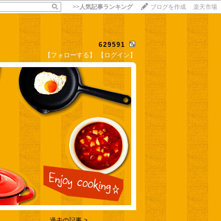
>>
人気記事ランキング
ブログを作成
楽天市場
629591
【フォローする】
【ログイン】
【毎日開催】
15記事にいいね！で1ポイント
10秒滞在
いいね!
--
/
--
過去の記事 >