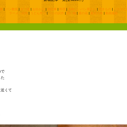
事
|
パン教室
|
オフ会
|
お出かけ
|
畑仕事
|
料理
|
美味しいパン屋さん
|
頂きもの
|
パスタと
ラーメン試作
|
うどん作り
|
パンの試作
|
買い物
|
庭の花
|
最近の本
|
動画撮影
ので
した
に近くて
き