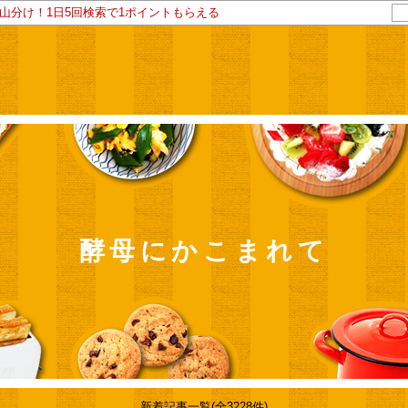
ト山分け！1日5回検索で1ポイントもらえる
酵母にかこまれて
新着記事一覧(全3228件)