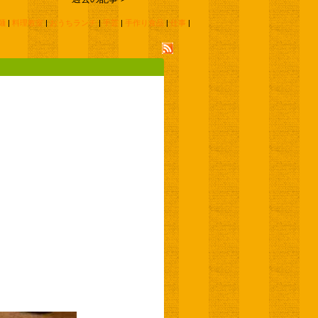
麺
|
料理教室
|
おうちランチ
|
手芸
|
手作り食品
|
仕事
|