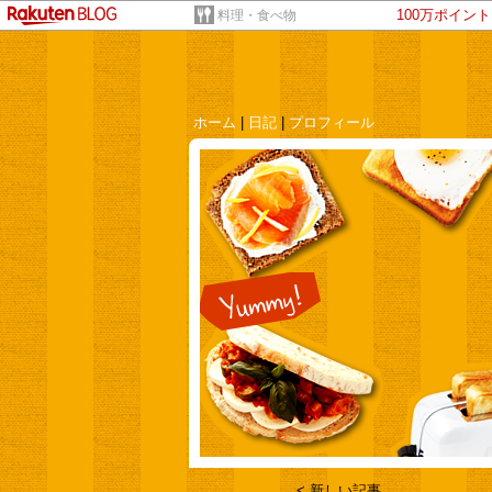
100万ポイン
料理・食べ物
ホーム
|
日記
|
プロフィール
< 新しい記事