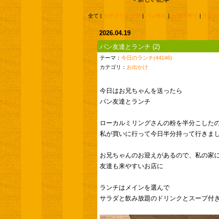
全て |
カテゴリ未分類
|
パン作り
|
お菓子作り
|
子供の
2026.04.19
パン友達とランチ
(2)
テーマ：
今日のランチ(44146)
カテゴリ：
お出かけ
今日はお兄ちゃんを送ったら
パン友達とランチ
ローカルミリングさんの粉を半分こした
私が買いに行って今日半分持って行きま
お兄ちゃんのお迎えがあるので、私の家
友達も来やすいお店に
ランチはメインを選んで
サラダと飲み放題のドリンクとスープ付