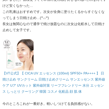
けど安くなかった…
この乳液はおすすめです。次女が全身に塗りたくるからすぐなくな
ってしまう日焼け止め…(꒪⌓꒪)​
長女は無関心なので通学で焼け放題なのに次女は化粧水して日焼け
止めして女子です。
【VT公式】【 CICA UV エッセンス (100ml) SPF50+ PA++++ 】 日
焼け止め サンクリーム 日焼け止めクリーム サンエッセンス 紫外線
ケア Uア UVカット 紫外線対策 リーフフレンドリー 水分 エッセン
ス しっとり クーリング 韓国 コスメ 化粧品 顔 肌 体
今のところこれが一番好き。軽いしつけてる負担感がない。