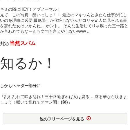
キミの隣にHEY！アブノーマル！
見て、この写真…酷いっしょ！！ 最近のマキつんときたら仕事が忙し
いのを理由に必要 最低限しか化粧しないんだコリャw 人に見られる事
を忘れた女はいかんね。 ホント。 そんな生活してりゃ腐った三十路と
か言われてもなーんも文句も言えやしないwww ...
当然スパム
判定:
知るか！
しかも
ヘッダー部分
に
「乱れ乱れて咲き乱れ！三十路過ぎれば女は腐る… 腐る華なら咲きま
しょう！咲いて乱れてオマン開！
(笑)
」
他のフリーページを見る