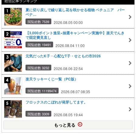
総合記事ランキング
夏に切り戻しで繰り返し花を咲かせる植物 ペチュニア バー
ベナ…
閲覧総数 7539
2026.08.05 00:00
【3,000ポイント進呈×抽選キャンペーン実施中】楽天でんき
で固定費見直し
閲覧総数 19491
2026.08.04 11:00
元気だったK子・心配なT子・せともの市2026
閲覧総数 3232
2026.08.06 22:54
楽天ラッキーくじ一覧（PC版）
閲覧総数 11199474
2026.08.07 08:35
フロックスのこぼれが発芽してます。
閲覧総数 3309
2026.08.05 19:44
もっと見る